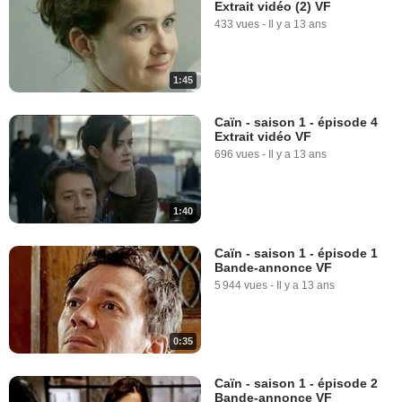
Extrait vidéo (2) VF
433 vues
-
Il y a 13 ans
1:45
Caïn - saison 1 - épisode 4
Extrait vidéo VF
696 vues
-
Il y a 13 ans
1:40
Caïn - saison 1 - épisode 1
Bande-annonce VF
5 944 vues
-
Il y a 13 ans
0:35
Caïn - saison 1 - épisode 2
Bande-annonce VF