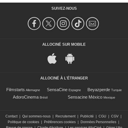
SUIVEZ-NOUS
ALLOCINÉ SUR MOBILE
ALLOCINÉ À L'ÉTRANGER
Filmstarts
SensaCine
Beyazperde
Allemagne
Espagne
Turquie
AdoroCinema
Sensacine México
Brésil
Mexique
Contact
|
Qui sommes-nous
|
Recrutement
|
Publicité
|
CGU
|
CGV
|
Politique de cookies
|
Préférences cookies
|
Données Personnelles
|
Revue de presse
|
Charte d'écriture
|
Les services AlloCiné
|
Gérer Utiq