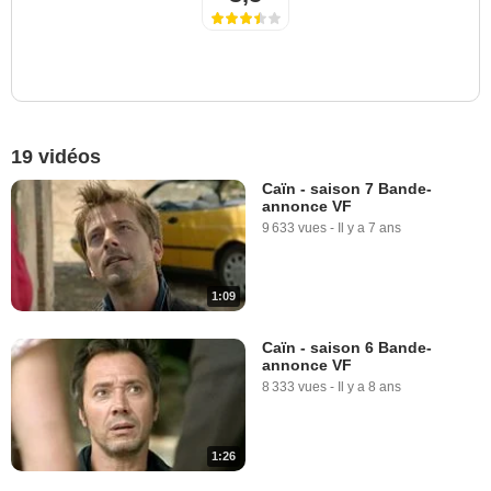
19 vidéos
Caïn - saison 7 Bande-
annonce VF
9 633 vues
-
Il y a 7 ans
1:09
Caïn - saison 6 Bande-
annonce VF
8 333 vues
-
Il y a 8 ans
1:26