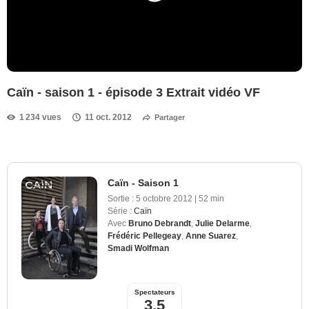
Caïn - saison 1 - épisode 3 Extrait vidéo VF
1 234 vues
11 oct. 2012
Partager
Caïn - Saison 1
Sortie :
5 octobre 2012
|
52 min
Série :
Caïn
Avec
Bruno Debrandt
,
Julie Delarme
,
Frédéric Pellegeay
,
Anne Suarez
,
Smadi Wolfman
Spectateurs
3,5