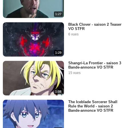
1:27
Black Clover - saison 2 Teaser
VO STFR
6 vues
1:29
Shangri-La Frontier - saison 3
Bande-annonce VO STFR
15 vues
1:08
The Iceblade Sorcerer Shall
Rule the World - saison 2
Bande-annonce VO STFR