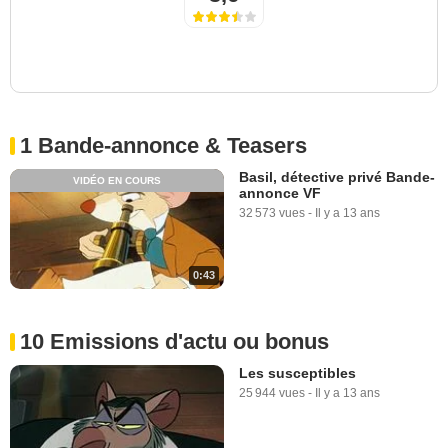
1 Bande-annonce & Teasers
Basil, détective privé Bande-
VIDÉO EN COURS
annonce VF
32 573 vues
-
Il y a 13 ans
0:43
10 Emissions d'actu ou bonus
Les susceptibles
25 944 vues
-
Il y a 13 ans