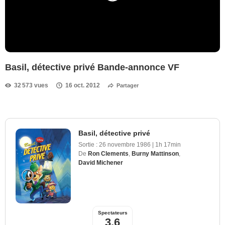
Basil, détective privé Bande-annonce VF
32 573 vues
16 oct. 2012
Partager
Basil, détective privé
Sortie :
26 novembre 1986
|
1h 17min
De
Ron Clements
,
Burny Mattinson
,
David Michener
Spectateurs
3,6