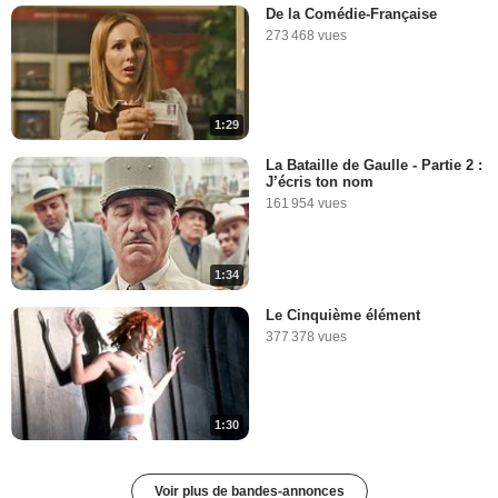
De la Comédie-Française
273 468 vues
1:29
La Bataille de Gaulle - Partie 2 :
J’écris ton nom
161 954 vues
1:34
Le Cinquième élément
377 378 vues
1:30
Voir plus de bandes-annonces