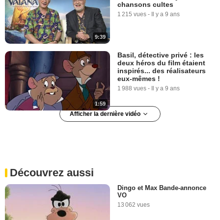
chansons cultes
1 215 vues
-
Il y a 9 ans
9:39
Basil, détective privé : les
deux héros du film étaient
inspirés... des réalisateurs
eux-mêmes !
1 988 vues
-
Il y a 9 ans
1:59
Afficher la dernière vidéo
Aviez-vous remarqué ? Basil
Détéctive Privé
3 764 vues
-
Il y a 8 ans
Découvrez aussi
2:17
Dingo et Max Bande-annonce
VO
13 062 vues