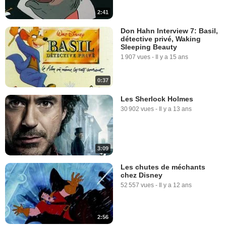
2:41
Don Hahn Interview 7: Basil,
détective privé, Waking
Sleeping Beauty
1 907 vues
-
Il y a 15 ans
0:37
Les Sherlock Holmes
30 902 vues
-
Il y a 13 ans
3:09
Les chutes de méchants
chez Disney
52 557 vues
-
Il y a 12 ans
2:56