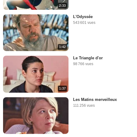
2:33
L'Odyssée
543 601 vues
1:42
Le Triangle d'or
98 766 vues
1:37
Les Matins merveilleux
111 256 vues