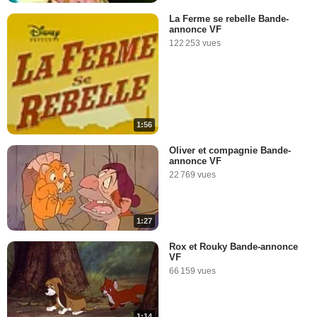
La Ferme se rebelle Bande-
annonce VF
122 253 vues
1:56
Oliver et compagnie Bande-
annonce VF
22 769 vues
1:27
Rox et Rouky Bande-annonce
VF
66 159 vues
1:14