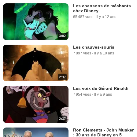
Les chansons de méchants
chez Disney
65 487 vues
-
Il y a 12 ans
3:02
Les chauves-souris
7 897 vues
-
Il y a 10 ans
2:37
Les voix de Gérard Rinaldi
7 954 vues
-
Il y a 9 ans
2:37
Ron Clements - John Musker
: 30 ans de Disney en 5