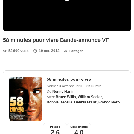
58 minutes pour vivre Bande-annonce VF
52 600 vues
19 oct. 2012
Partager
58 minutes pour vivre
Sortie :
3 octobre 1990
|
2h 03min
De
Renny Harlin
Avec
Bruce Willis
,
William Sadler
,
Bonnie Bedelia
,
Dennis Franz
,
Franco Nero
Presse
Spectateurs
2,6
4,0