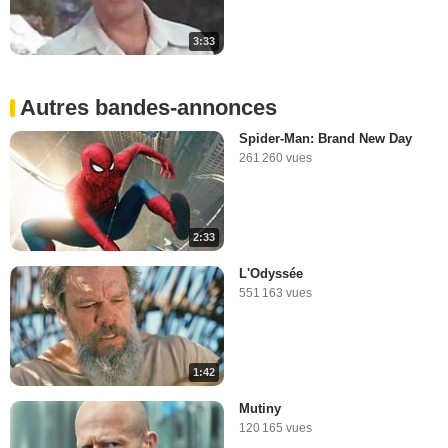
3:33
Autres bandes-annonces
Spider-Man: Brand New Day
261 260 vues
2:33
L'Odyssée
551 163 vues
1:42
Mutiny
120 165 vues