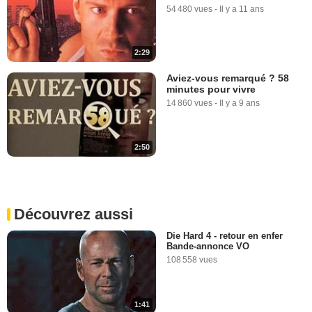
54 480 vues
-
Il y a 11 ans
2:29
Aviez-vous remarqué ? 58
minutes pour vivre
14 860 vues
-
Il y a 9 ans
2:50
Découvrez aussi
Die Hard 4 - retour en enfer
Bande-annonce VO
108 558 vues
1:41