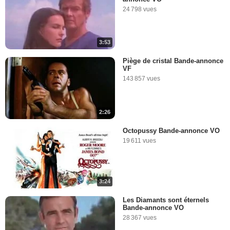
24 798 vues
3:53
Piège de cristal Bande-annonce
VF
143 857 vues
2:26
Octopussy Bande-annonce VO
19 611 vues
3:24
Les Diamants sont éternels
Bande-annonce VO
28 367 vues