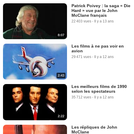
Patrick Poivey : la saga « Die
Hard » vue par le John
McClane français
22 403 vues
-
Il y a 13 ans
8:07
Les films à ne pas voir en
avion
29 471 vues
-
Il y a 12 ans
2:43
Les meilleurs films de 1990
selon les spectateurs
35 712 vues
-
Il y a 12 ans
2:22
Les répliques de John
McClane