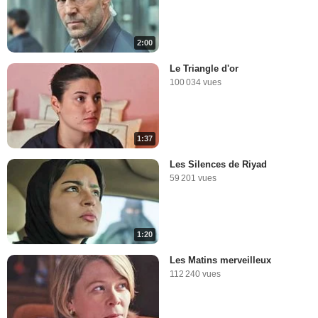
2:00
Le Triangle d'or
100 034 vues
1:37
Les Silences de Riyad
59 201 vues
1:20
Les Matins merveilleux
112 240 vues