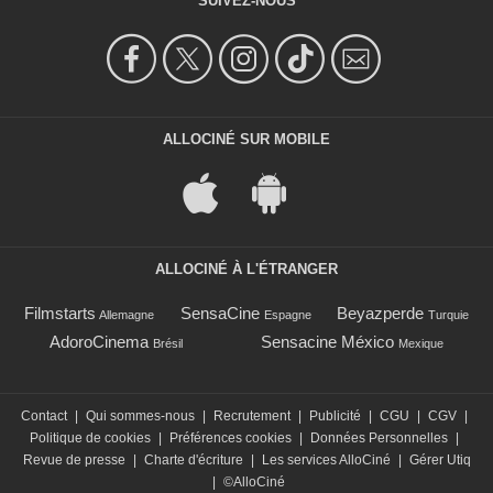
SUIVEZ-NOUS
ALLOCINÉ SUR MOBILE
ALLOCINÉ À L'ÉTRANGER
Filmstarts
SensaCine
Beyazperde
Allemagne
Espagne
Turquie
AdoroCinema
Sensacine México
Brésil
Mexique
Contact
|
Qui sommes-nous
|
Recrutement
|
Publicité
|
CGU
|
CGV
|
Politique de cookies
|
Préférences cookies
|
Données Personnelles
|
Revue de presse
|
Charte d'écriture
|
Les services AlloCiné
|
Gérer Utiq
|
©AlloCiné