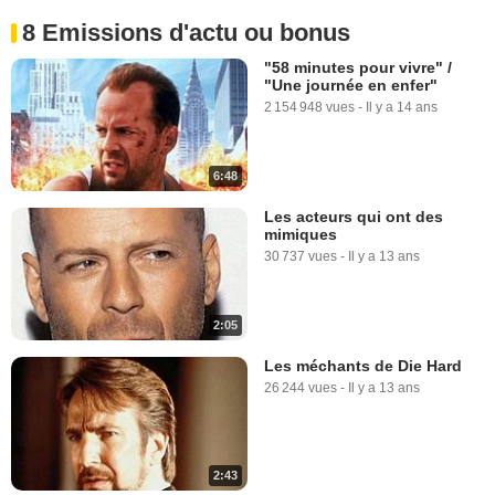
8 Emissions d'actu ou bonus
"58 minutes pour vivre" /
"Une journée en enfer"
2 154 948 vues
-
Il y a 14 ans
6:48
Les acteurs qui ont des
mimiques
30 737 vues
-
Il y a 13 ans
2:05
Les méchants de Die Hard
26 244 vues
-
Il y a 13 ans
2:43