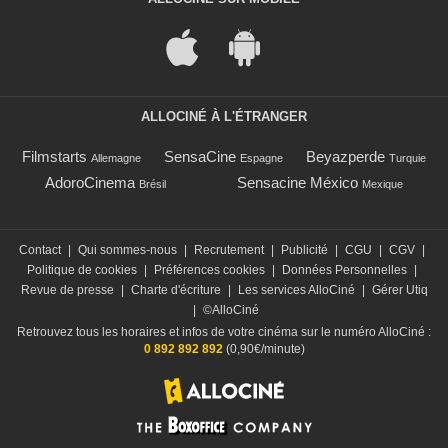
ALLOCINÉ À L'ÉTRANGER
Filmstarts
SensaCine
Beyazperde
Allemagne
Espagne
Turquie
AdoroCinema
Sensacine México
Brésil
Mexique
Contact
|
Qui sommes-nous
|
Recrutement
|
Publicité
|
CGU
|
CGV
|
Politique de cookies
|
Préférences cookies
|
Données Personnelles
|
Revue de presse
|
Charte d'écriture
|
Les services AlloCiné
|
Gérer Utiq
|
©AlloCiné
Retrouvez tous les horaires et infos de votre cinéma sur le numéro AlloCiné :
0 892 892 892
(0,90€/minute)