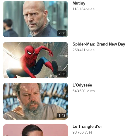
Mutiny
118 134 vues
2:00
Spider-Man: Brand New Day
258 411 vues
2:33
L'Odyssée
543 601 vues
1:42
Le Triangle d'or
98 766 vues