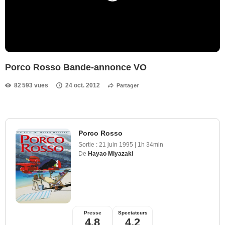
Porco Rosso Bande-annonce VO
82 593 vues
24 oct. 2012
Partager
Porco Rosso
Sortie :
21 juin 1995
|
1h 34min
De
Hayao Miyazaki
Presse
Spectateurs
4,8
4,2