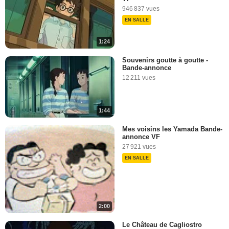
946 837 vues
EN SALLE
1:24
Souvenirs goutte à goutte -
Bande-annonce
12 211 vues
1:44
Mes voisins les Yamada Bande-
annonce VF
27 921 vues
EN SALLE
2:00
Le Château de Cagliostro