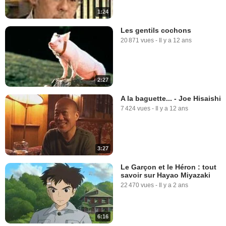
1:24
Les gentils cochons
20 871 vues
-
Il y a 12 ans
2:27
A la baguette... - Joe Hisaishi
7 424 vues
-
Il y a 12 ans
3:27
Le Garçon et le Héron : tout
savoir sur Hayao Miyazaki
22 470 vues
-
Il y a 2 ans
6:16