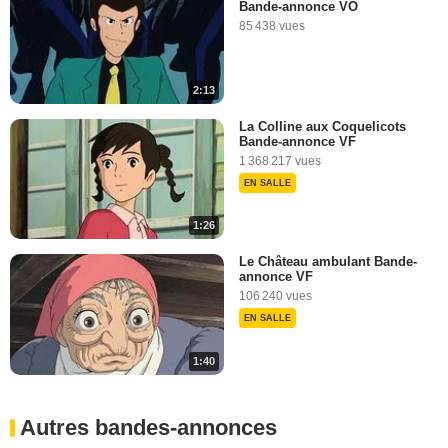
Bande-annonce VO
85 438 vues
2:13
La Colline aux Coquelicots
Bande-annonce VF
1 368 217 vues
EN SALLE
1:26
Le Château ambulant Bande-
annonce VF
106 240 vues
EN SALLE
1:40
Autres bandes-annonces