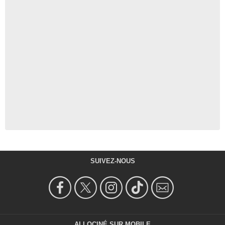
SUIVEZ-NOUS
ALLOCINÉ SUR MOBILE