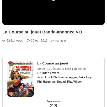
La Course au jouet Bande-annonce VO
52 614 vues
30 oct. 2012
Partager
La Course au jouet
Sortie :
11 décembre 1996
|
1h 30min
De
Brian Levant
Avec
Arnold Schwarzenegger
,
Jake Lloyd
,
Phil Hartman
,
Sinbad
,
Rita Wilson
Spectateurs
2,3