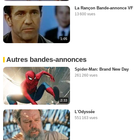
La Rançon Bande-annonce VF
13 600 vues
1:05
Autres bandes-annonces
Spider-Man: Brand New Day
261 260 vues
2:33
L'Odyssée
551 163 vues