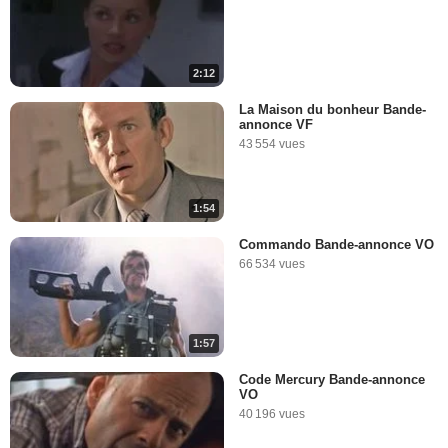
2:12
La Maison du bonheur Bande-
annonce VF
43 554 vues
1:54
Commando Bande-annonce VO
66 534 vues
1:57
Code Mercury Bande-annonce
VO
40 196 vues