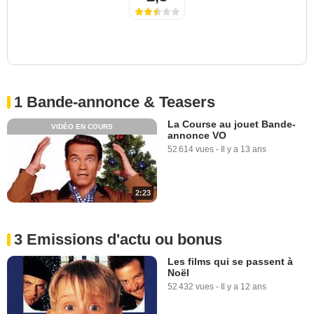
1 Bande-annonce & Teasers
La Course au jouet Bande-
VIDÉO EN COURS
annonce VO
52 614 vues
-
Il y a 13 ans
2:23
3 Emissions d'actu ou bonus
Les films qui se passent à
Noël
52 432 vues
-
Il y a 12 ans