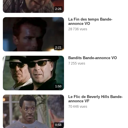
2:26
La Fin des temps Bande-
annonce VO
28 736 vues
2:21
Bandits Bande-annonce VO
7 255 vues
1:50
Le Flic de Beverly Hills Bande-
annonce VF
70 446 vues
0:58