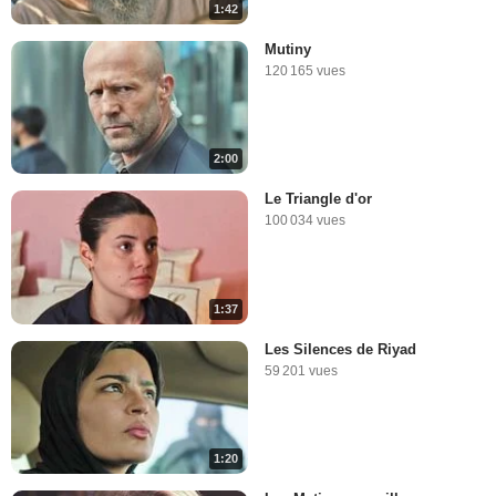
1:42
Mutiny
120 165 vues
2:00
Le Triangle d'or
100 034 vues
1:37
Les Silences de Riyad
59 201 vues
1:20