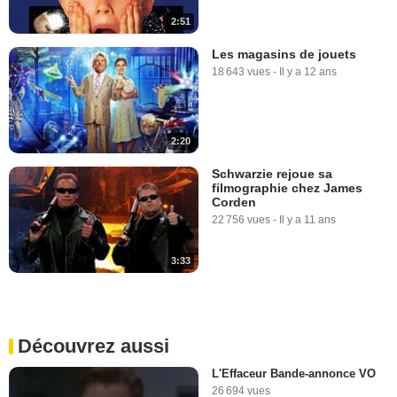
2:51
Les magasins de jouets
18 643 vues
-
Il y a 12 ans
2:20
Schwarzie rejoue sa
filmographie chez James
Corden
22 756 vues
-
Il y a 11 ans
3:33
Découvrez aussi
L'Effaceur Bande-annonce VO
26 694 vues