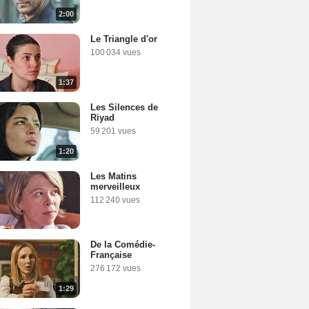
2:00
Le Triangle d'or
100 034 vues
1:37
Les Silences de
Riyad
59 201 vues
1:20
Les Matins
merveilleux
112 240 vues
De la Comédie-
Française
276 172 vues
1:29