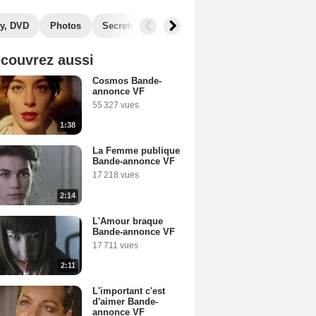
y, DVD
Photos
Secrets de tournage
Films similaires
couvrez aussi
Cosmos Bande-
annonce VF
55 327 vues
1:38
La Femme publique
Bande-annonce VF
17 218 vues
2:14
L'Amour braque
Bande-annonce VF
17 711 vues
2:11
L'important c'est
d'aimer Bande-
annonce VF