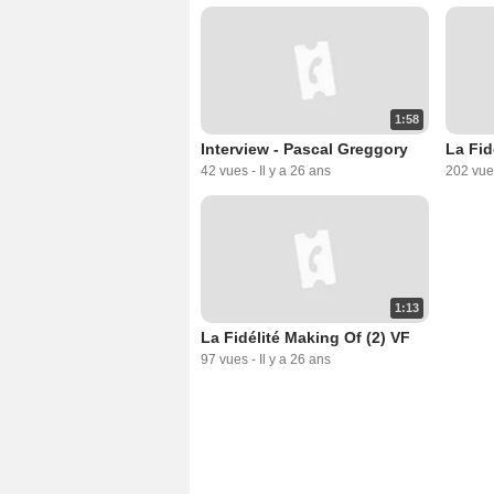
1:58
Interview - Pascal Greggory
La Fid
42 vues
-
Il y a 26 ans
202 vue
1:13
La Fidélité Making Of (2) VF
97 vues
-
Il y a 26 ans