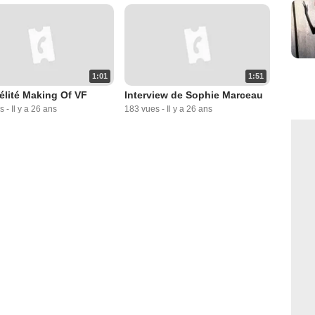
1:01
1:51
élité Making Of VF
Interview de Sophie Marceau
s
-
Il y a 26 ans
183 vues
-
Il y a 26 ans