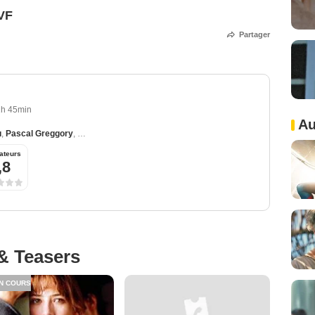
 VF
Partager
1h 45min
Au
u
,
Pascal Greggory
,
Guillaume Canet
,
Michel Subor
,
Magali Noël
ateurs
,8
& Teasers
N COURS