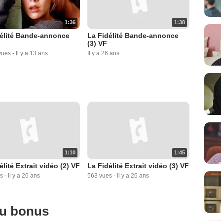
1:36
1:38
délité Bande-annonce
La Fidélité Bande-annonce
(3) VF
vues
-
Il y a 13 ans
Il y a 26 ans
1:10
1:45
élité Extrait vidéo (2) VF
La Fidélité Extrait vidéo (3) VF
s
-
Il y a 26 ans
563 vues
-
Il y a 26 ans
ou bonus