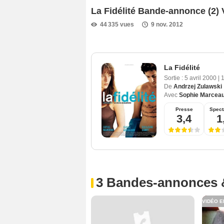
La Fidélité Bande-annonce (2)
44 335 vues
9 nov. 2012
La Fidélité
Sortie :
5 avril 2000
|
De
Andrzej Zulawski
Avec
Sophie Marcea
Presse
Spect
3,4
1
3 Bandes-annonces 
VIDÉO E