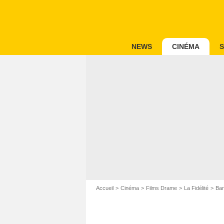
NEWS
CINÉMA
S
Accueil
Cinéma
Films Drame
La Fidélité
Ban