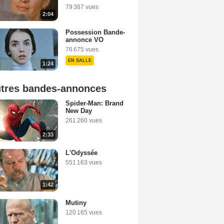
79 367 vues
2:04
Possession Bande-
annonce VO
76 675 vues
EN SALLE
1:24
tres bandes-annonces
Spider-Man: Brand
New Day
261 260 vues
2:33
L'Odyssée
551 163 vues
1:42
Mutiny
120 165 vues