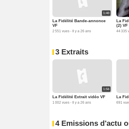
1:40
La Fidélité Bande-annonce
La Fi
VF
(2) VF
2 551 vues
-
Il y a 26 ans
44 335 
3 Extraits
1:56
La Fidélité Extrait vidéo VF
La Fid
1 002 vues
-
Il y a 26 ans
691 vue
4 Emissions d'actu 