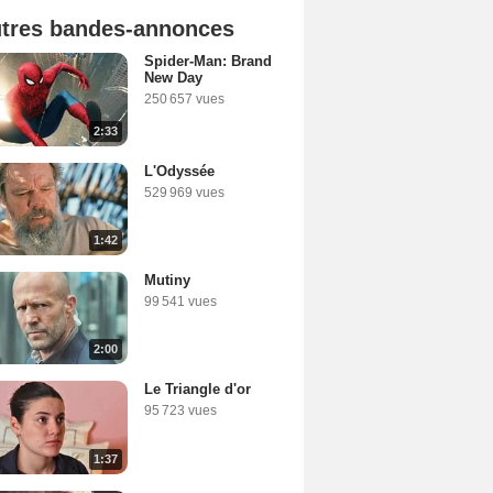
tres bandes-annonces
Spider-Man: Brand
New Day
250 657 vues
2:33
L'Odyssée
529 969 vues
1:42
Mutiny
99 541 vues
2:00
Le Triangle d'or
95 723 vues
1:37