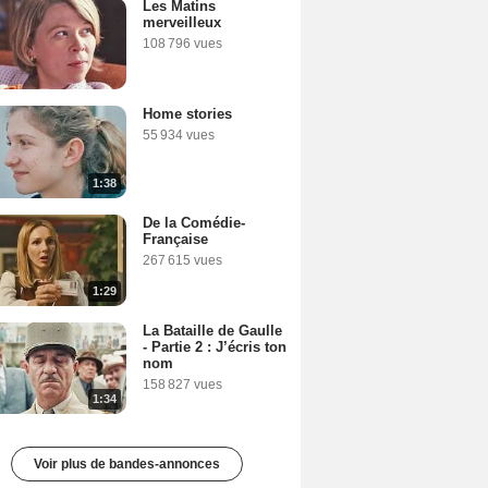
Les Matins
merveilleux
108 796 vues
Home stories
55 934 vues
1:38
De la Comédie-
Française
267 615 vues
1:29
La Bataille de Gaulle
- Partie 2 : J’écris ton
nom
158 827 vues
1:34
Voir plus de bandes-annonces