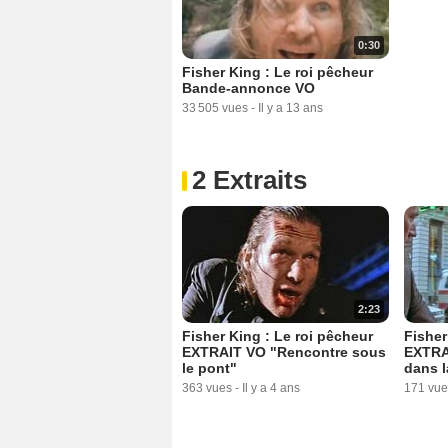
0:30
Fisher King : Le roi pêcheur
Bande-annonce VO
33 505 vues
-
Il y a 13 ans
2 Extraits
2:23
Fisher King : Le roi pêcheur
Fisher
EXTRAIT VO "Rencontre sous
EXTRA
le pont"
dans l
363 vues
-
Il y a 4 ans
171 vue