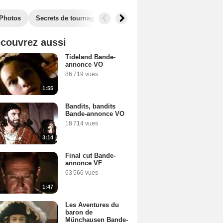
Photos
Secrets de tournage
Récompenses
Films similaires
couvrez aussi
Tideland Bande-
annonce VO
86 719 vues
1:55
Bandits, bandits
Bande-annonce VO
18 714 vues
3:14
Final cut Bande-
annonce VF
63 566 vues
1:47
Les Aventures du
baron de
Münchausen Bande-