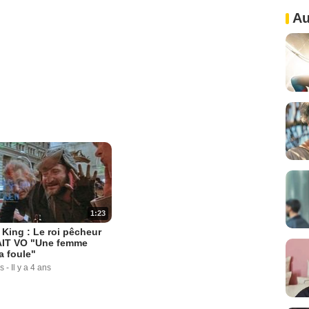
Au
1:23
 King : Le roi pêcheur
IT VO "Une femme
a foule"
s
-
Il y a 4 ans