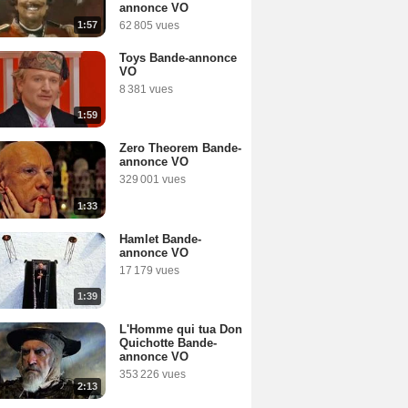
annonce VO
1:57
62 805 vues
Toys Bande-annonce
VO
8 381 vues
1:59
Zero Theorem Bande-
annonce VO
329 001 vues
1:33
Hamlet Bande-
annonce VO
17 179 vues
1:39
L'Homme qui tua Don
Quichotte Bande-
annonce VO
353 226 vues
2:13