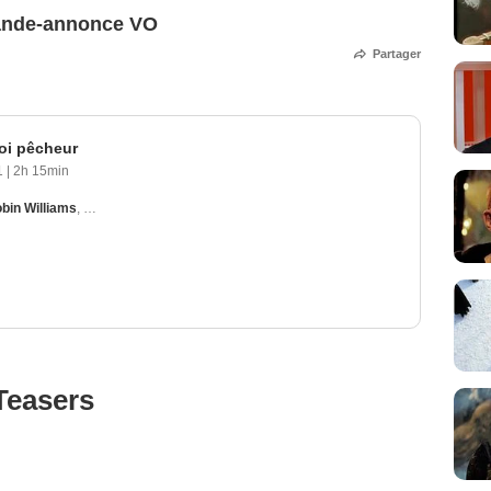
Bande-annonce VO
Partager
roi pêcheur
1
|
2h 15min
bin Williams
,
Amanda Plummer
,
Mercedes Ruehl
,
Kathy Najimy
Teasers