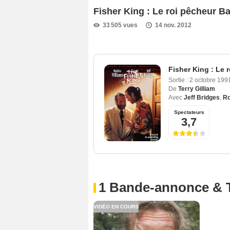
Fisher King : Le roi pêcheur 
33 505 vues
14 nov. 2012
Fisher King : Le 
Sortie :
2 octobre 199
De
Terry Gilliam
Avec
Jeff Bridges
,
Ro
Spectateurs
3,7
1 Bande-annonce & 
VIDÉO EN COURS