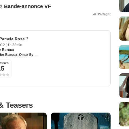
e ? Bande-annonce VF
Partager
é Pamela Rose ?
2012
|
1h 38min
er Baroux
vier Baroux
,
Omar Sy
,
Laurent Lafitte
,
Audrey Fleurot
ateurs
,5
& Teasers