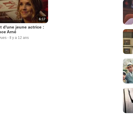
6:17
it d'une jeune actrice :
nce Arné
vues
-
Il y a 12 ans