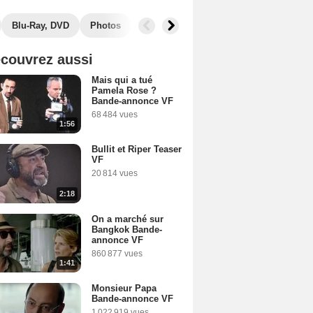
Blu-Ray, DVD
Photos
Musique
Secrets de tournage
B
couvrez aussi
Mais qui a tué
Pamela Rose ?
Bande-annonce VF
68 484 vues
1:56
Bullit et Riper Teaser
VF
20 814 vues
2:18
On a marché sur
Bangkok Bande-
annonce VF
860 877 vues
1:41
Monsieur Papa
Bande-annonce VF
1 022 919 vues