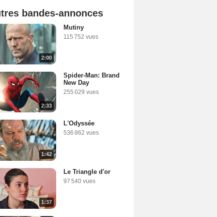
tres bandes-annonces
Mutiny
115 752 vues
2:00
Spider-Man: Brand
New Day
255 029 vues
2:33
L'Odyssée
536 862 vues
1:42
Le Triangle d'or
97 540 vues
1:37