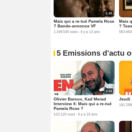
1:48
Mais qui a re-tué Pamela Rose
Mais q
? Bande-annonce VF
? Teas
1 199 045 vues
-
Il y a 13 ans
563 463
5 Emissions d'actu 
3:44
Olivier Baroux, Kad Merad
Jeudi 
Interview 4: Mais qui a re-tué
181 299
Pamela Rose ?
102 120 vues
-
Il y a 16 ans