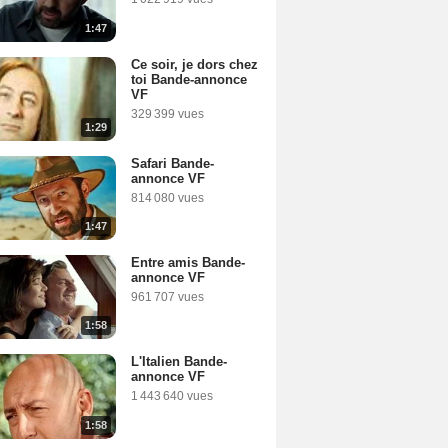
1:47
Ce soir, je dors chez
toi Bande-annonce
VF
329 399 vues
1:29
Safari Bande-
annonce VF
814 080 vues
1:47
Entre amis Bande-
annonce VF
961 707 vues
1:58
L'Italien Bande-
annonce VF
1 443 640 vues
1:58