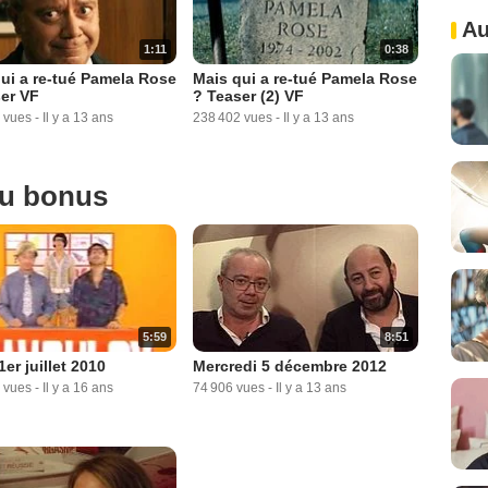
Au
1:11
0:38
ui a re-tué Pamela Rose
Mais qui a re-tué Pamela Rose
er VF
? Teaser (2) VF
 vues
-
Il y a 13 ans
238 402 vues
-
Il y a 13 ans
ou bonus
5:59
8:51
1er juillet 2010
Mercredi 5 décembre 2012
 vues
-
Il y a 16 ans
74 906 vues
-
Il y a 13 ans