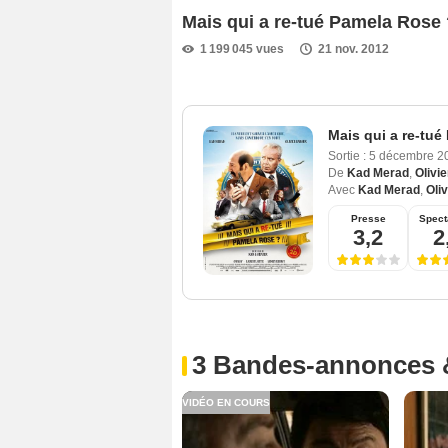
Mais qui a re-tué Pamela Ros
1 199 045 vues
21 nov. 2012
Mais qui a re-tu
Sortie :
5 décembre 
De
Kad Merad
,
Olivi
Avec
Kad Merad
,
Oli
Presse
Spect
3,2
2
3 Bandes-annonces 
VIDÉO EN COURS