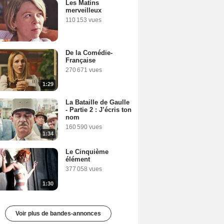
Les Matins
merveilleux
110 153 vues
De la Comédie-
Française
270 671 vues
1:29
La Bataille de Gaulle
- Partie 2 : J’écris ton
nom
160 590 vues
1:34
Le Cinquième
élément
377 058 vues
1:30
Voir plus de bandes-annonces