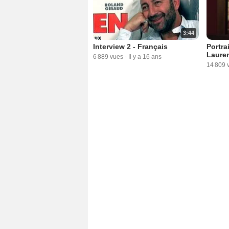
3:44
Interview 2 - Français
Portra
Laure
6 889 vues
-
Il y a 16 ans
14 809 