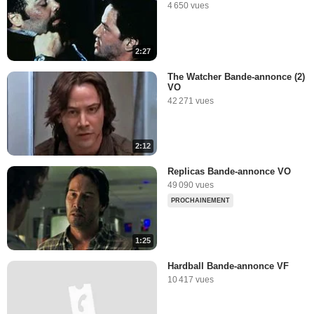
4 650 vues
2:27
The Watcher Bande-annonce (2)
VO
42 271 vues
2:12
Replicas Bande-annonce VO
49 090 vues
PROCHAINEMENT
1:25
Hardball Bande-annonce VF
10 417 vues