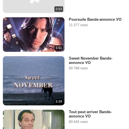
2:53
Poursuite Bande-annonce VO
21 377 vues
1:51
Sweet November Bande-
annonce VO
90 788 vues
1:19
Tout peut arriver Bande-
annonce VO
80 445 vues