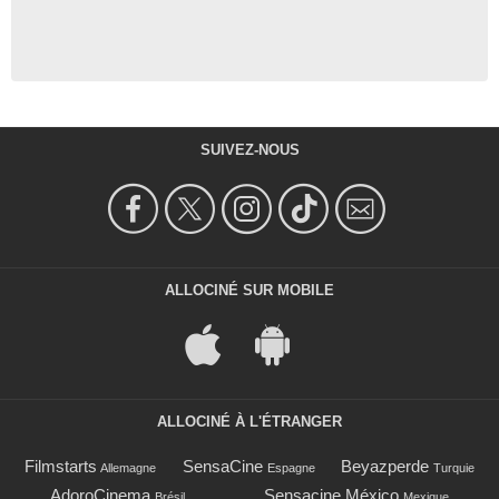
SUIVEZ-NOUS
ALLOCINÉ SUR MOBILE
ALLOCINÉ À L'ÉTRANGER
Filmstarts
SensaCine
Beyazperde
Allemagne
Espagne
Turquie
AdoroCinema
Sensacine México
Brésil
Mexique