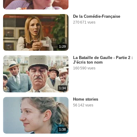
De la Comédie-Française
270 671 vues
1:29
La Bataille de Gaulle - Partie 2 :
J’écris ton nom
160 590 vues
1:34
Home stories
56 142 vues
1:38