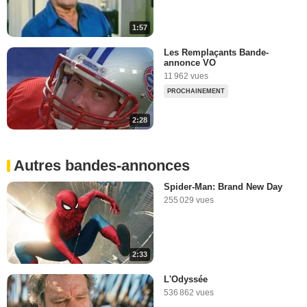
1:57
Les Remplaçants Bande-
annonce VO
11 962 vues
PROCHAINEMENT
2:28
Autres bandes-annonces
Spider-Man: Brand New Day
255 029 vues
2:33
L'Odyssée
536 862 vues