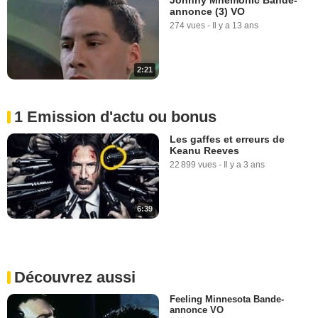
annonce (3) VO
274 vues
-
Il y a 13 ans
2:21
1 Emission d'actu ou bonus
Les gaffes et erreurs de
Keanu Reeves
22 899 vues
-
Il y a 3 ans
6:39
Découvrez aussi
Feeling Minnesota Bande-
annonce VO