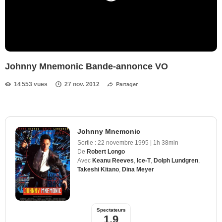
Johnny Mnemonic Bande-annonce VO
14 553 vues
27 nov. 2012
Partager
Johnny Mnemonic
Sortie :
22 novembre 1995
|
1h 38min
De
Robert Longo
Avec
Keanu Reeves
,
Ice-T
,
Dolph Lundgren
,
Takeshi Kitano
,
Dina Meyer
Spectateurs
1,9