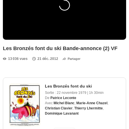
Les Bronzés font du ski Bande-annonce (2) VF
13 036 vues
21 déc. 2012
Partager
Les Bronzés font du ski
Sortie :
22 novembre 1979
|
1h 30min
De
Patrice Leconte
Avec
Michel Blanc
,
Marie-Anne Chazel
,
Christian Clavier
,
Thierry Lhermitte
,
Dominique Lavanant