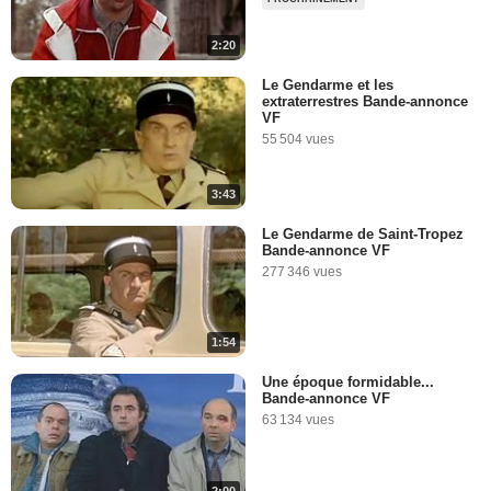
2:20
Le Gendarme et les
extraterrestres Bande-annonce
VF
55 504 vues
3:43
Le Gendarme de Saint-Tropez
Bande-annonce VF
277 346 vues
1:54
Une époque formidable...
Bande-annonce VF
63 134 vues
2:00