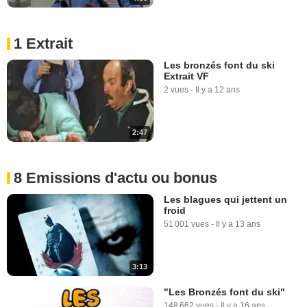
1 Extrait
Les bronzés font du ski
Extrait VF
2 vues
-
Il y a 12 ans
2:47
8 Emissions d'actu ou bonus
Les blagues qui jettent un
froid
51 001 vues
-
Il y a 13 ans
3:13
"Les Bronzés font du ski"
148 662 vues
-
Il y a 16 ans