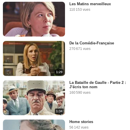
Les Matins merveilleux
110 153 vues
De la Comédie-Française
270 671 vues
1:29
La Bataille de Gaulle - Partie 2 :
J’écris ton nom
160 590 vues
1:34
Home stories
56 142 vues