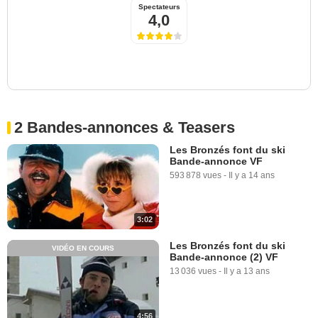
Spectateurs
4,0
2 Bandes-annonces & Teasers
Les Bronzés font du ski
Bande-annonce VF
593 878 vues
-
Il y a 14 ans
3:02
Les Bronzés font du ski
VIDÉO EN COURS
Bande-annonce (2) VF
13 036 vues
-
Il y a 13 ans
4:56