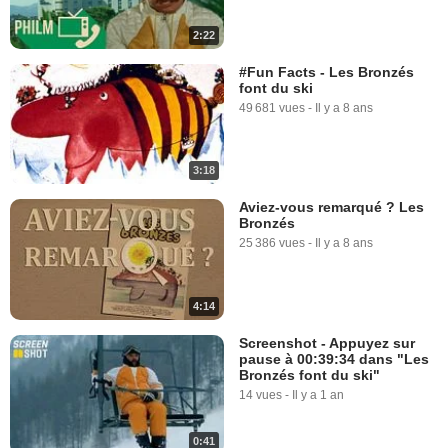
2:22
#Fun Facts - Les Bronzés
font du ski
49 681 vues
-
Il y a 8 ans
3:18
Aviez-vous remarqué ? Les
Bronzés
25 386 vues
-
Il y a 8 ans
4:14
Screenshot - Appuyez sur
pause à 00:39:34 dans "Les
Bronzés font du ski"
14 vues
-
Il y a 1 an
0:41