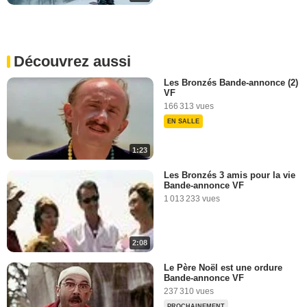
Découvrez aussi
Les Bronzés Bande-annonce (2)
VF
166 313 vues
EN SALLE
1:23
Les Bronzés 3 amis pour la vie
Bande-annonce VF
1 013 233 vues
2:08
Le Père Noël est une ordure
Bande-annonce VF
237 310 vues
PROCHAINEMENT