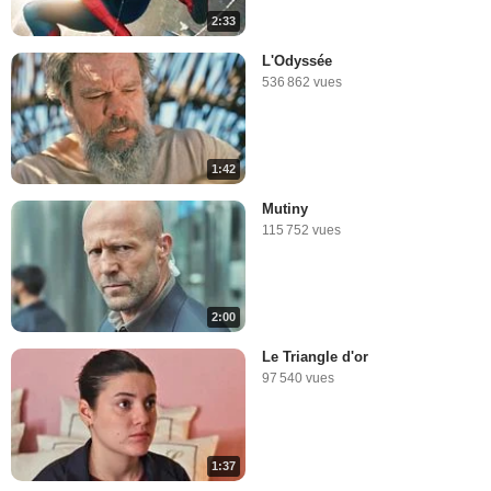
2:33
L'Odyssée
536 862 vues
1:42
Mutiny
115 752 vues
2:00
Le Triangle d'or
97 540 vues
1:37