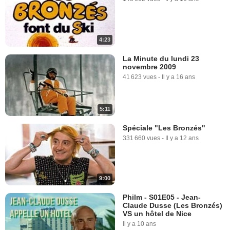
4:23
La Minute du lundi 23
novembre 2009
41 623 vues
-
Il y a 16 ans
5:11
Spéciale "Les Bronzés"
331 660 vues
-
Il y a 12 ans
9:00
Philm - S01E05 - Jean-
Claude Dusse (Les Bronzés)
VS un hôtel de Nice
Il y a 10 ans