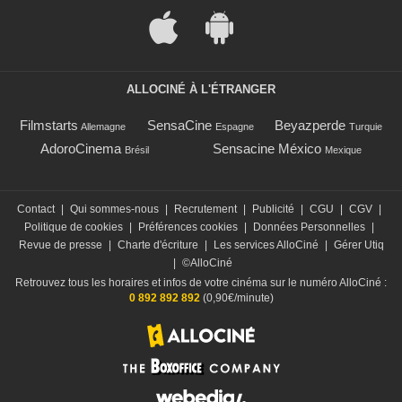
ALLOCINÉ À L'ÉTRANGER
Filmstarts
SensaCine
Beyazperde
Allemagne
Espagne
Turquie
AdoroCinema
Sensacine México
Brésil
Mexique
Contact
|
Qui sommes-nous
|
Recrutement
|
Publicité
|
CGU
|
CGV
|
Politique de cookies
|
Préférences cookies
|
Données Personnelles
|
Revue de presse
|
Charte d'écriture
|
Les services AlloCiné
|
Gérer Utiq
|
©AlloCiné
Retrouvez tous les horaires et infos de votre cinéma sur le numéro AlloCiné :
0 892 892 892
(0,90€/minute)