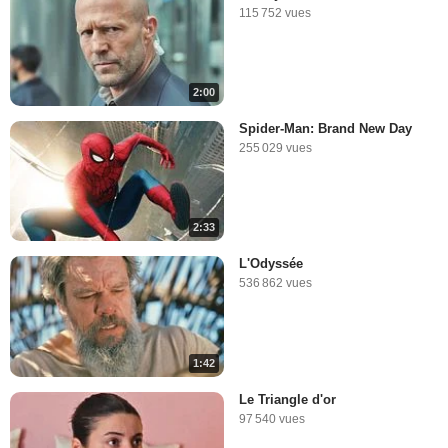
115 752 vues
2:00
Spider-Man: Brand New Day
255 029 vues
2:33
L'Odyssée
536 862 vues
1:42
Le Triangle d'or
97 540 vues