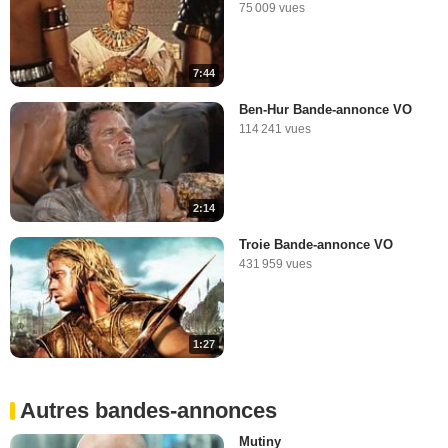
75 009 vues
7:44
Ben-Hur Bande-annonce VO
114 241 vues
2:14
Troie Bande-annonce VO
431 959 vues
1:27
Autres bandes-annonces
Mutiny