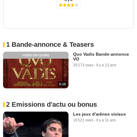
1 Bande-annonce & Teasers
Quo Vadis Bande-annonce
VIDÉO EN COURS
VO
29 173 vues
-
Il y a 13 ans
5:18
2 Emissions d'actu ou bonus
Les jeux d'arènes vicieux
19 521 vues
-
Il y a 11 ans