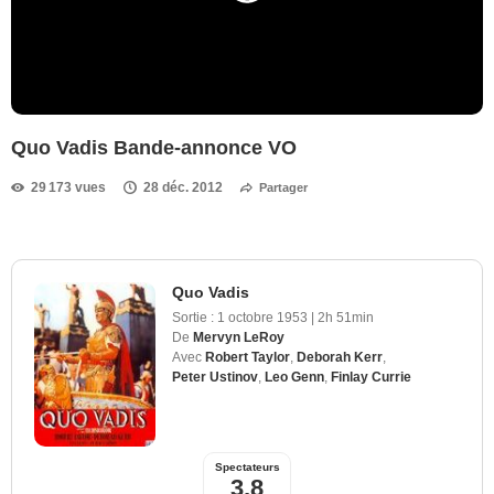
Quo Vadis Bande-annonce VO
29 173 vues
28 déc. 2012
Partager
Quo Vadis
Sortie :
1 octobre 1953
|
2h 51min
De
Mervyn LeRoy
Avec
Robert Taylor
,
Deborah Kerr
,
Peter Ustinov
,
Leo Genn
,
Finlay Currie
Spectateurs
3,8