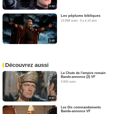
2:42
Les péplums bibliques
23 998 vues
-
Il y a 10 ans
2:40
Découvrez aussi
La Chute de l'empire romain
Bande-annonce (2) VF
5 905 vues
0:47
Les Dix commandements
Bande-annonce VF