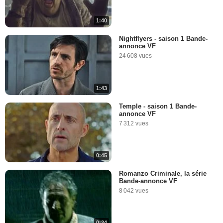
1:40
Nightflyers - saison 1 Bande-
annonce VF
24 608 vues
1:43
Temple - saison 1 Bande-
annonce VF
7 312 vues
0:45
Romanzo Criminale, la série
Bande-annonce VF
8 042 vues
0:24