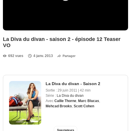
La Diva du divan - saison 2 - épisode 12 Teaser
VO
692 vues
4 janv. 2013
Partager
La Diva du divan - Saison 2
Sortie :
29 juin 2011
|
42 min
Série :
La Diva du divan
Avec
Callie Thorne
,
Marc Blucas
,
Mehcad Brooks
,
Scott Cohen
Spectateurs