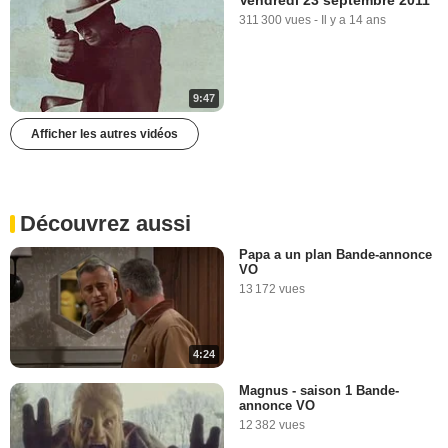
Vendredi 23 septembre 2011
311 300 vues
-
Il y a 14 ans
9:47
Afficher les autres vidéos
Découvrez aussi
Papa a un plan Bande-annonce
VO
13 172 vues
4:24
Magnus - saison 1 Bande-
annonce VO
12 382 vues