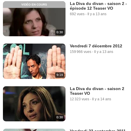
La Diva du divan - saison 2 -
VIDÉO EN COURS
épisode 12 Teaser VO
692 vues
-
Il y a 13 ans
0:30
Vendredi 7 décembre 2012
159 966 vues
-
Il y a 13 ans
9:19
La Diva du divan - saison 2
Teaser VO
12 323 vues
-
Il y a 14 ans
0:30