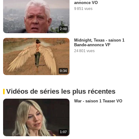
annonce VO
9 851 vues
2:00
Midnight, Texas - saison 1
Bande-annonce VF
24 801 vues
0:34
Vidéos de séries les plus récentes
War - saison 1 Teaser VO
1:07