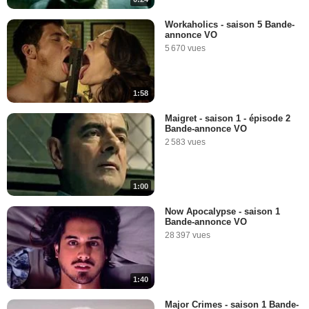
Workaholics - saison 5 Bande-
annonce VO
5 670 vues
1:58
Maigret - saison 1 - épisode 2
Bande-annonce VO
2 583 vues
1:00
Now Apocalypse - saison 1
Bande-annonce VO
28 397 vues
1:40
Major Crimes - saison 1 Bande-