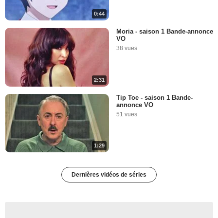
0:44
Moria - saison 1 Bande-annonce
VO
38 vues
2:31
Tip Toe - saison 1 Bande-
annonce VO
51 vues
1:29
Dernières vidéos de séries