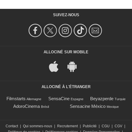
SUIVEZ-NOUS
ALLOCINÉ SUR MOBILE
ALLOCINÉ À L'ÉTRANGER
Filmstarts
SensaCine
Beyazperde
Allemagne
Espagne
Turquie
AdoroCinema
Sensacine México
Brésil
Mexique
Contact
|
Qui sommes-nous
|
Recrutement
|
Publicité
|
CGU
|
CGV
|
Politique de cookies
|
Préférences cookies
|
Données Personnelles
|