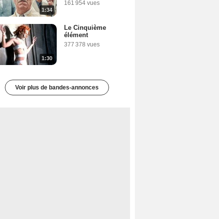
161 954 vues
1:34
Le Cinquième
élément
377 378 vues
1:30
Voir plus de bandes-annonces