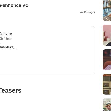
de-annonce VO
Partager
Vampire
0h 48min
o
ison Miller
,
Liam Cunningham
,
JJ Feild
,
Yasuaki Kurata
Teasers