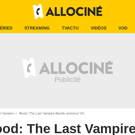
ÉRIES
STREAMING
TVACTU
VIDÉOS
VOD
t Vampire
Blood: The Last Vampire Bande-annonce VO
ood: The Last Vampir