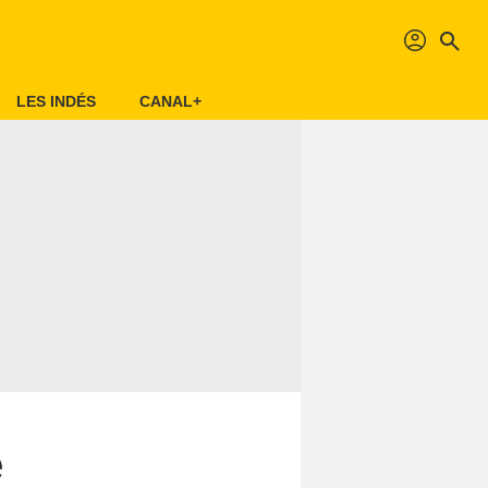
profil
search
LES INDÉS
CANAL+
e