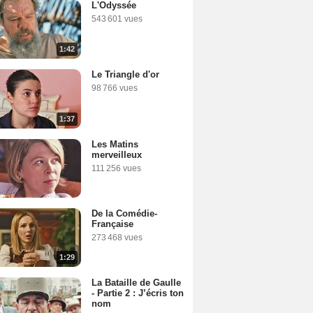
L'Odyssée
543 601 vues
1:42
Le Triangle d'or
98 766 vues
1:37
Les Matins
merveilleux
111 256 vues
De la Comédie-
Française
273 468 vues
1:29
La Bataille de Gaulle
- Partie 2 : J’écris ton
nom