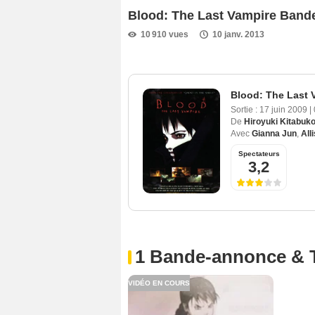
Blood: The Last Vampire Ban
10 910 vues
10 janv. 2013
Blood: The Last 
Sortie :
17 juin 2009
|
De
Hiroyuki Kitabuk
Avec
Gianna Jun
,
All
Spectateurs
3,2
1 Bande-annonce & 
VIDÉO EN COURS