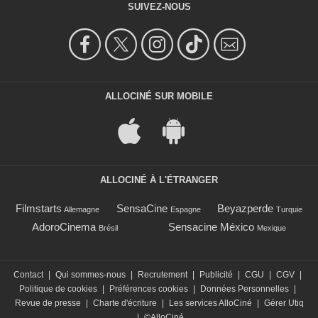
SUIVEZ-NOUS
ALLOCINÉ SUR MOBILE
ALLOCINÉ À L'ÉTRANGER
Filmstarts
SensaCine
Beyazperde
Allemagne
Espagne
Turquie
AdoroCinema
Sensacine México
Brésil
Mexique
Contact
|
Qui sommes-nous
|
Recrutement
|
Publicité
|
CGU
|
CGV
|
Politique de cookies
|
Préférences cookies
|
Données Personnelles
|
Revue de presse
|
Charte d'écriture
|
Les services AlloCiné
|
Gérer Utiq
|
©AlloCiné