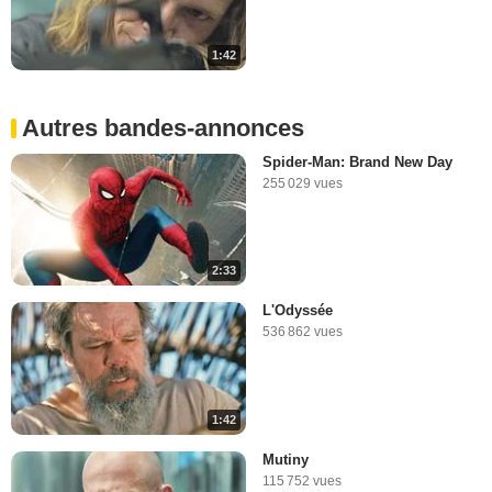
1:42
Autres bandes-annonces
Spider-Man: Brand New Day
255 029 vues
2:33
L'Odyssée
536 862 vues
1:42
Mutiny
115 752 vues