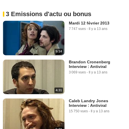
3 Emissions d'actu ou bonus
Mardi 12 février 2013
7 747 vues
-
Il y a 13 ans
5:14
Brandon Cronenberg
Interview : Antiviral
3 069 vues
-
Il y a 13 ans
4:31
Caleb Landry Jones
Interview : Antiviral
15 750 vues
-
Il y a 13 ans