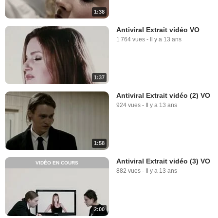
1:38
Antiviral Extrait vidéo VO
1 764 vues
-
Il y a 13 ans
1:37
Antiviral Extrait vidéo (2) VO
924 vues
-
Il y a 13 ans
1:58
Antiviral Extrait vidéo (3) VO
VIDÉO EN COURS
882 vues
-
Il y a 13 ans
2:00