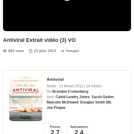
Antiviral Extrait vidéo (3) VO
882 vues
23 janv. 2013
Partager
Antiviral
Sortie :
13 février 2013
|
1h 44min
De
Brandon Cronenberg
Avec
Caleb Landry Jones
,
Sarah Gadon
,
Malcolm McDowell
,
Douglas Smith (III)
,
Joe Pingue
Presse
Spectateurs
2,7
2,4