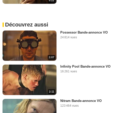
5:22
Découvrez aussi
Possessor Bande-annonce VO
24 814 vues
2:07
Infinity Pool Bande-annonce VO
16 261 vues
2:11
Nitram Bande-annonce VO
123 464 vues