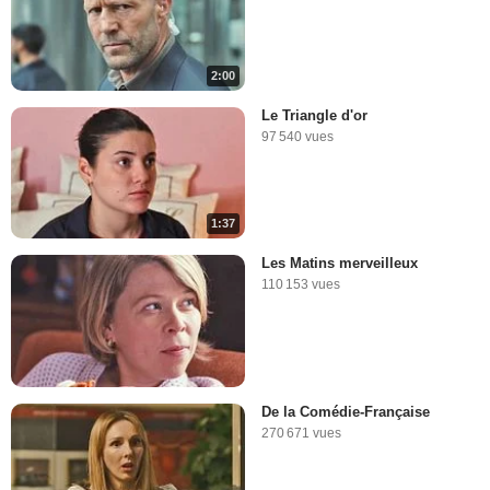
2:00
Le Triangle d'or
97 540 vues
1:37
Les Matins merveilleux
110 153 vues
De la Comédie-Française
270 671 vues