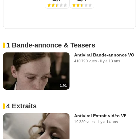
1 Bande-annonce & Teasers
Antiviral Bande-annonce VO
410 790 vues
-
Il y a 13 ans
1:51
4 Extraits
Antiviral Extrait vidéo VF
19 330 vues
-
Il y a 14 ans