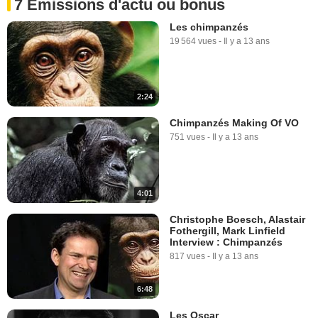
7 Emissions d'actu ou bonus
Les chimpanzés
19 564 vues
-
Il y a 13 ans
2:24
Chimpanzés Making Of VO
751 vues
-
Il y a 13 ans
4:01
Christophe Boesch, Alastair
Fothergill, Mark Linfield
Interview : Chimpanzés
817 vues
-
Il y a 13 ans
6:48
Les Oscar