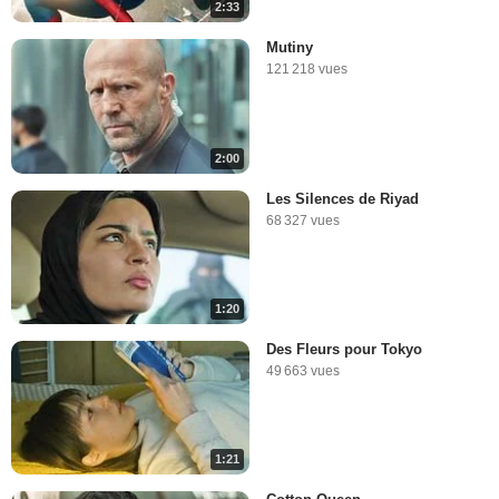
2:33
Mutiny
121 218 vues
2:00
Les Silences de Riyad
68 327 vues
1:20
Des Fleurs pour Tokyo
49 663 vues
1:21