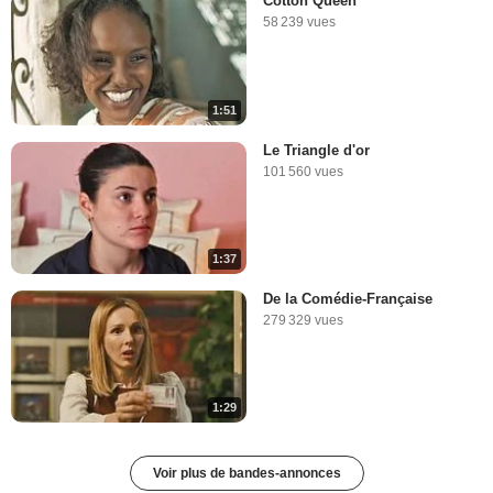
Cotton Queen
58 239 vues
1:51
Le Triangle d'or
101 560 vues
1:37
De la Comédie-Française
279 329 vues
1:29
Voir plus de bandes-annonces