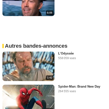
6:06
Autres bandes-annonces
L'Odyssée
558 059 vues
1:42
Spider-Man: Brand New Day
264 555 vues