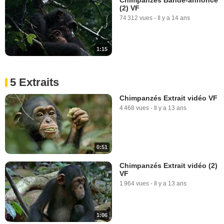
(2) VF
74 312 vues
-
Il y a 14 ans
1:15
5 Extraits
Chimpanzés Extrait vidéo VF
4 468 vues
-
Il y a 13 ans
0:51
Chimpanzés Extrait vidéo (2)
VF
1 964 vues
-
Il y a 13 ans
1:06