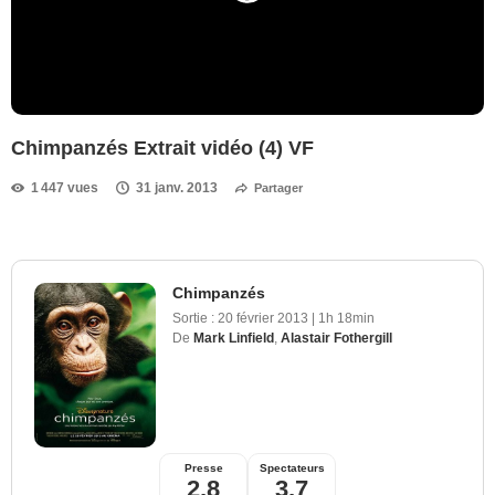
Chimpanzés Extrait vidéo (4) VF
1 447 vues
31 janv. 2013
Partager
Chimpanzés
Sortie :
20 février 2013
|
1h 18min
De
Mark Linfield
,
Alastair Fothergill
Presse
Spectateurs
2,8
3,7