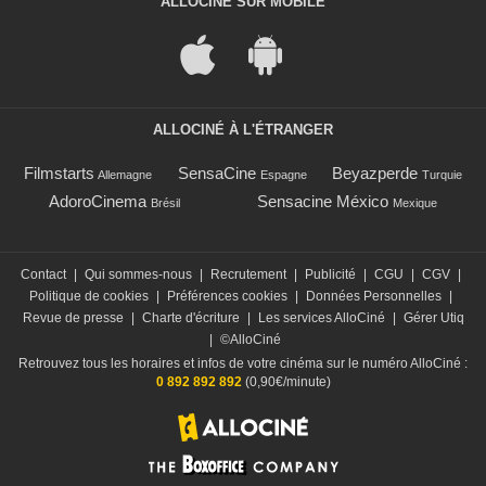
ALLOCINÉ SUR MOBILE
ALLOCINÉ À L'ÉTRANGER
Filmstarts
SensaCine
Beyazperde
Allemagne
Espagne
Turquie
AdoroCinema
Sensacine México
Brésil
Mexique
Contact
|
Qui sommes-nous
|
Recrutement
|
Publicité
|
CGU
|
CGV
|
Politique de cookies
|
Préférences cookies
|
Données Personnelles
|
Revue de presse
|
Charte d'écriture
|
Les services AlloCiné
|
Gérer Utiq
|
©AlloCiné
Retrouvez tous les horaires et infos de votre cinéma sur le numéro AlloCiné :
0 892 892 892
(0,90€/minute)