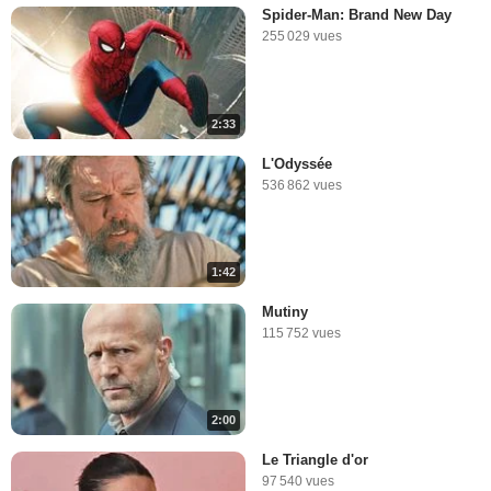
Spider-Man: Brand New Day
255 029 vues
2:33
L'Odyssée
536 862 vues
1:42
Mutiny
115 752 vues
2:00
Le Triangle d'or
97 540 vues