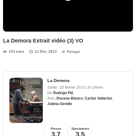
La Demora Extrait vidéo (3) VO
154 vues
12 févr. 2013
Partager
La Demora
Sortie :
20 février 2013
|
1h 24min
De
Rodrigo Plá
Avec
Roxana Blanco
,
Carlos Vallarino
,
Julieta Gentile
Presse
Spectateurs
3,7
3,5