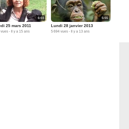
6:03
5:55
di 25 mars 2011
Lundi 28 janvier 2013
 vues
-
Il y a 15 ans
5 694 vues
-
Il y a 13 ans