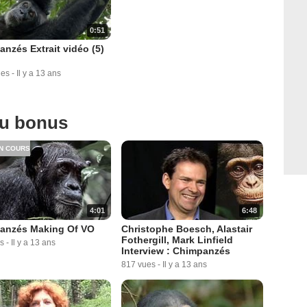
0:51
nzés Extrait vidéo (5)
ues
-
Il y a 13 ans
ou bonus
N COURS
4:01
6:48
anzés Making Of VO
Christophe Boesch, Alastair
Fothergill, Mark Linfield
s
-
Il y a 13 ans
Interview : Chimpanzés
817 vues
-
Il y a 13 ans