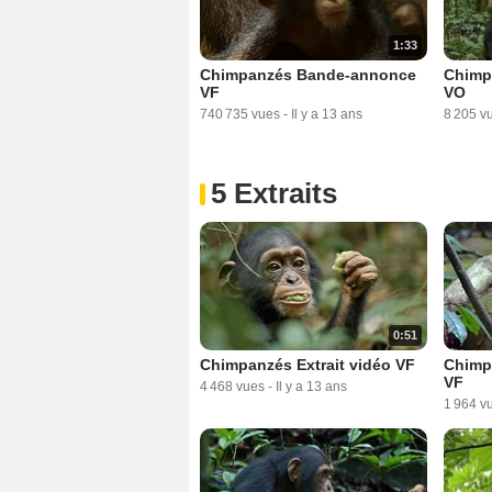
1:33
Chimpanzés Bande-annonce
Chimp
VF
VO
740 735 vues
-
Il y a 13 ans
8 205 v
5 Extraits
0:51
Chimpanzés Extrait vidéo VF
Chimpa
VF
4 468 vues
-
Il y a 13 ans
1 964 v