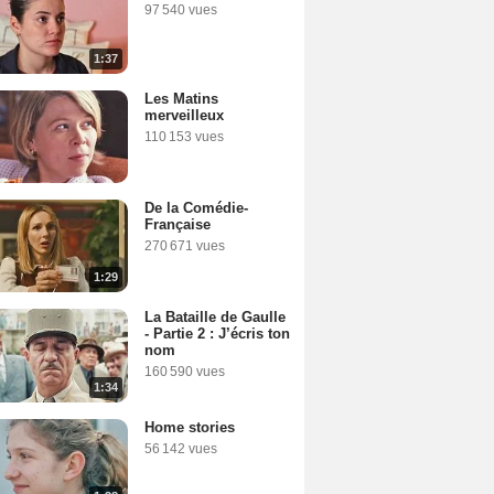
97 540 vues
1:37
Les Matins
merveilleux
110 153 vues
De la Comédie-
Française
270 671 vues
1:29
La Bataille de Gaulle
- Partie 2 : J’écris ton
nom
160 590 vues
1:34
Home stories
56 142 vues