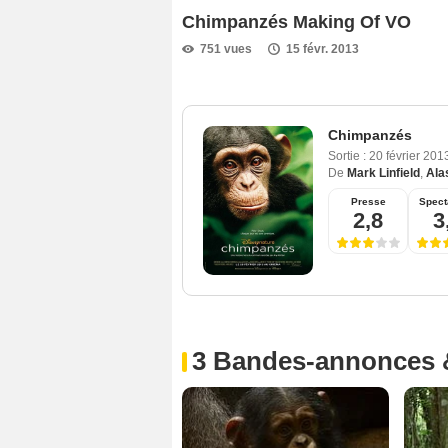
Chimpanzés Making Of VO
751 vues
15 févr. 2013
Chimpanzés
Sortie :
20 février 20
De
Mark Linfield
,
Alas
Presse
Spect
2,8
3
3 Bandes-annonces 