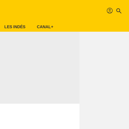
profil
search
LES INDÉS
CANAL+