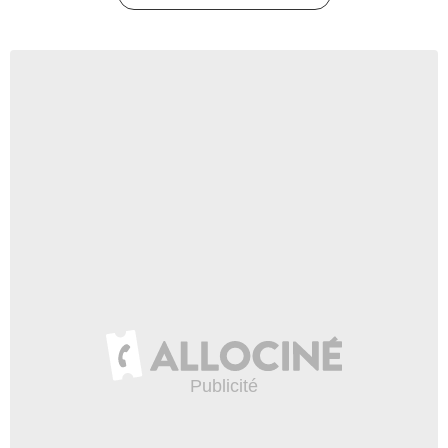
2:31
The Big Fan Theory - Star
Wars : Jar Jar Binks est-il le
plus grand méchant de la
saga ?
34 451 vues
-
Il y a 9 ans
4:40
Les prequels de grands
classiques
12 349 vues
-
Il y a 9 ans
3:20
Quand Chewbacca chante
un cantique de Noël !
8 021 vues
-
Il y a 9 ans
0:41