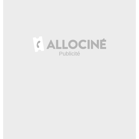
théories sur Star Wars
13 685 vues
-
Il y a 8 ans
5:01
Give Me Five - C-3PO
12 023 vues
-
Il y a 6 ans
11:19
The Big Fan Theory - Le
régime secret de Dark Vador
8 193 vues
-
Il y a 6 ans
2:40
Give Me Five - Yoda
10 968 vues
-
Il y a 6 ans