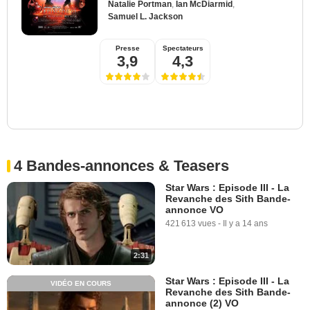
Natalie Portman
,
Ian McDiarmid
,
Samuel L. Jackson
Presse
Spectateurs
3,9
4,3
4 Bandes-annonces & Teasers
Star Wars : Episode III - La
Revanche des Sith Bande-
annonce VO
421 613 vues
-
Il y a 14 ans
2:31
Star Wars : Episode III - La
VIDÉO EN COURS
Revanche des Sith Bande-
annonce (2) VO