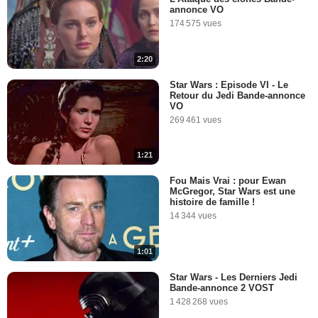
La Minute du lundi 29
annonce VO
Octobre 2007
174 575 vues
81 749 vues
-
Il y a 18 ans
2:20
5:26
Star Wars : Episode VI - Le
Retour du Jedi Bande-annonce
Vendredi 23 septembre 2011
VO
138 803 vues
-
Il y a 14 ans
269 461 vues
1:21
4:50
Fou Mais Vrai : pour Ewan
McGregor, Star Wars est une
Les bains de lave
histoire de famille !
27 948 vues
-
Il y a 13 ans
14 344 vues
1:01
2:54
Star Wars - Les Derniers Jedi
Bande-annonce 2 VOST
Les meilleurs films de 2005
1 428 268 vues
selon les spectateurs