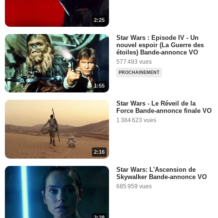
35 197 vues
-
Il y a 12 ans
2:25
2:29
Star Wars : Episode IV - Un
nouvel espoir (La Guerre des
Expo "Star Wars Identities" :
étoiles) Bande-annonce VO
la visite en vidéo
577 493 vues
21 522 vues
-
Il y a 12 ans
PROCHAINEMENT
1:55
2:58
Star Wars - Le Réveil de la
Force Bande-annonce finale VO
InTerreview d'Anakin
1 384 623 vues
Skywalker, de Star Wars
1 734 vues
-
Il y a 11 ans
2:16
1:41
Star Wars: L'Ascension de
Skywalker Bande-annonce VO
Les sabres laser dans Star
685 959 vues
Wars
131 415 vues
-
Il y a 11 ans
2:28