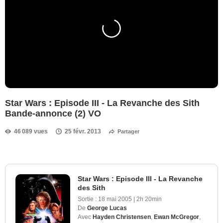
Star Wars : Episode III - La Revanche des Sith
Bande-annonce (2) VO
46 089 vues
25 févr. 2013
Partager
Star Wars : Episode III - La Revanche
des Sith
Sortie :
18 mai 2005
|
2h 20min
De
George Lucas
Avec
Hayden Christensen
,
Ewan McGregor
,