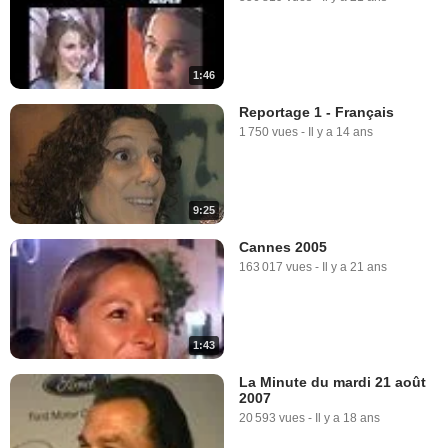
1:46
Reportage 1 - Français
1 750 vues
-
Il y a 14 ans
9:25
Cannes 2005
163 017 vues
-
Il y a 21 ans
1:43
La Minute du mardi 21 août
2007
20 593 vues
-
Il y a 18 ans