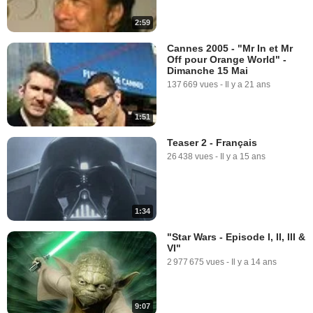
2:59
Cannes 2005 - "Mr In et Mr
Off pour Orange World" -
Dimanche 15 Mai
137 669 vues
-
Il y a 21 ans
1:51
Teaser 2 - Français
26 438 vues
-
Il y a 15 ans
1:34
"Star Wars - Episode I, II, III &
VI"
2 977 675 vues
-
Il y a 14 ans
9:07