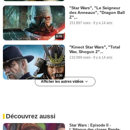
"Star Wars", "Le Seigneur
des Anneaux", "Dragon Ball
Z",..
151 897 vues
-
Il y a 14 ans
6:49
"Kinect Star Wars", "Total
War, Shogun 2"...
132 089 vues
-
Il y a 14 ans
2:30
Afficher les autres vidéos
La Minute du jeudi 18
octobre 2007
147 218 vues
-
Il y a 18 ans
Découvrez aussi
9:33
Star Wars : Episode II -
L'Attaque des clones Bande-