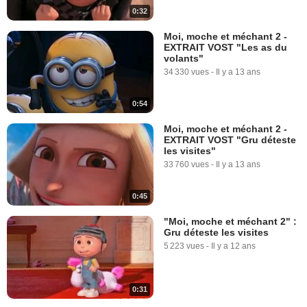
0:32
Moi, moche et méchant 2 -
EXTRAIT VOST "Les as du
volants"
34 330 vues
-
Il y a 13 ans
0:54
Moi, moche et méchant 2 -
EXTRAIT VOST "Gru déteste
les visites"
33 760 vues
-
Il y a 13 ans
0:45
"Moi, moche et méchant 2" :
Gru déteste les visites
5 223 vues
-
Il y a 12 ans
0:31