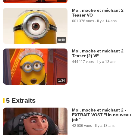
Moi, moche et méchant 2
Teaser VO
601 378 vues
-
Il y a 14 ans
0:49
Moi, moche et méchant 2
Teaser (2) VF
444 117 vues
-
Il y a 13 ans
1:34
5 Extraits
Moi, moche et méchant 2 -
EXTRAIT VOST "Un nouveau
job"
42 636 vues
-
Il y a 13 ans