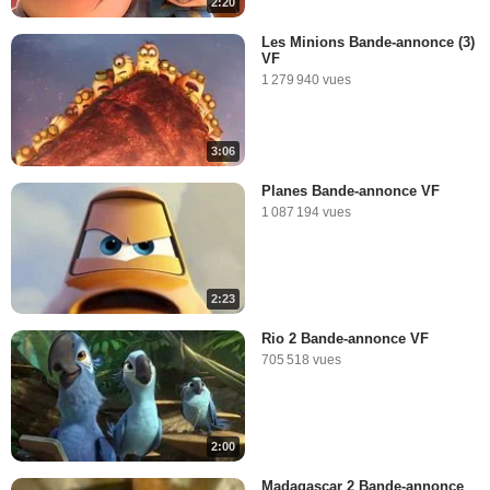
2:20
6:17
Les Minions Bande-annonce (3)
VF
1 279 940 vues
3:06
Planes Bande-annonce VF
1 087 194 vues
2:23
Rio 2 Bande-annonce VF
705 518 vues
2:00
Madagascar 2 Bande-annonce