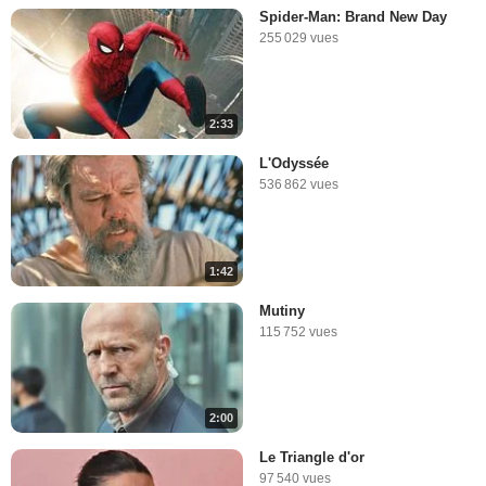
Spider-Man: Brand New Day
255 029 vues
2:33
L'Odyssée
536 862 vues
1:42
Mutiny
115 752 vues
2:00
Le Triangle d'or
97 540 vues