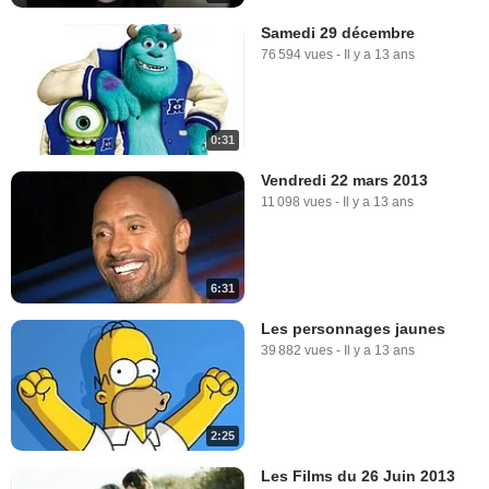
Samedi 29 décembre
76 594 vues
-
Il y a 13 ans
0:31
Vendredi 22 mars 2013
11 098 vues
-
Il y a 13 ans
6:31
Les personnages jaunes
39 882 vues
-
Il y a 13 ans
2:25
Les Films du 26 Juin 2013