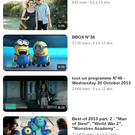
835 vues
-
Il y a 13 ans
5:05
BBOX N°36
3 136 vues
-
Il y a 13 ans
9:06
tout un programme N°46 -
Wednesday 30 October 2013
2 449 vues
-
Il y a 12 ans
8:16
Best-of 2013 part. 2 : "Man
of Steel", "World War Z",
"Monstres Academy"...
321 435 vues
-
Il y a 12 ans