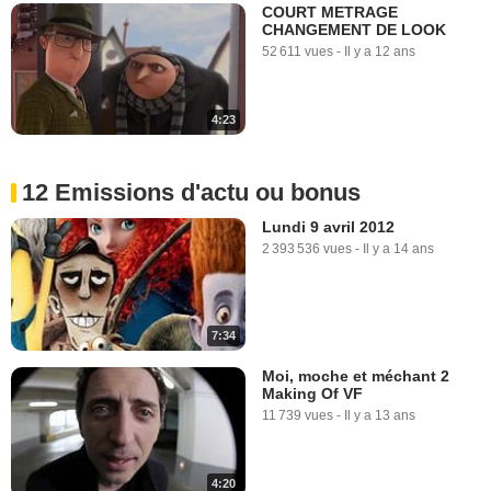
COURT METRAGE
CHANGEMENT DE LOOK
52 611 vues
-
Il y a 12 ans
4:23
12 Emissions d'actu ou bonus
Lundi 9 avril 2012
2 393 536 vues
-
Il y a 14 ans
7:34
Moi, moche et méchant 2
Making Of VF
11 739 vues
-
Il y a 13 ans
4:20