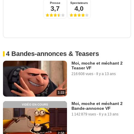
Presse
Spectateurs
3,7
4,0
4 Bandes-annonces & Teasers
Moi, moche et méchant 2
Teaser VF
216 608 vues
-
Il y a 13 ans
1:22
Moi, moche et méchant 2
VIDÉO EN COURS
Bande-annonce VF
1 142 879 vues
-
Il y a 13 ans
2:58