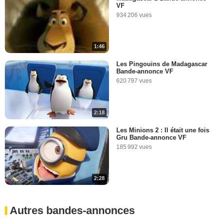
VF
934 206 vues
1:46
Les Pingouins de Madagascar
Bande-annonce VF
620 797 vues
2:18
Les Minions 2 : Il était une fois
Gru Bande-annonce VF
185 992 vues
2:28
Autres bandes-annonces