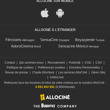
ALLOCINÉ SUR MOBILE
ALLOCINÉ À L'ÉTRANGER
Filmstarts
SensaCine
Beyazperde
Allemagne
Espagne
Turquie
AdoroCinema
Sensacine México
Brésil
Mexique
Contact
|
Qui sommes-nous
|
Recrutement
|
Publicité
|
CGU
|
CGV
|
Politique de cookies
|
Préférences cookies
|
Données Personnelles
|
Revue de presse
|
Charte d'écriture
|
Les services AlloCiné
|
Gérer Utiq
|
©AlloCiné
Retrouvez tous les horaires et infos de votre cinéma sur le numéro AlloCiné :
0 892 892 892
(0,90€/minute)