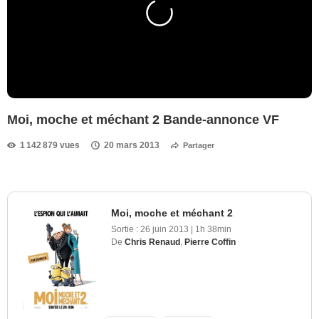
Moi, moche et méchant 2 Bande-annonce VF
1 142 879 vues
20 mars 2013
Partager
Moi, moche et méchant 2
Sortie :
26 juin 2013
|
1h 38min
De
Chris Renaud
,
Pierre Coffin