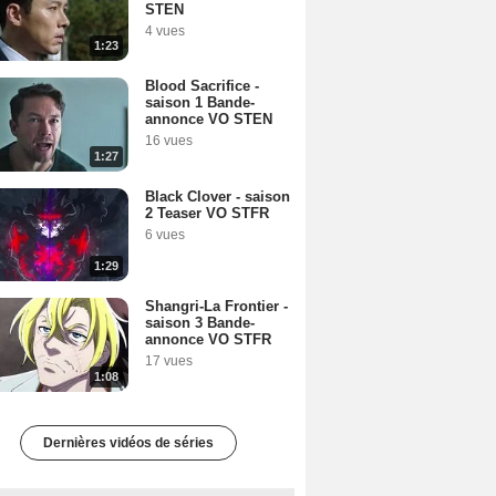
STEN
4 vues
1:23
Blood Sacrifice -
saison 1 Bande-
annonce VO STEN
16 vues
1:27
Black Clover - saison
2 Teaser VO STFR
6 vues
1:29
Shangri-La Frontier -
saison 3 Bande-
annonce VO STFR
17 vues
1:08
Dernières vidéos de séries