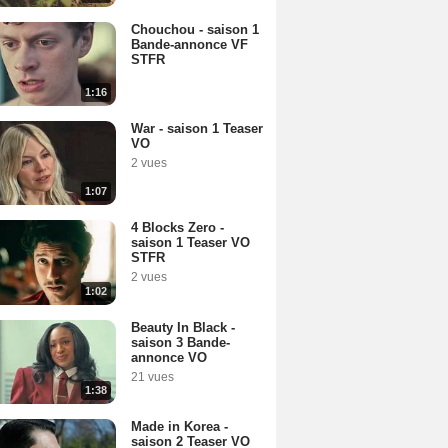
Chouchou - saison 1
Bande-annonce VF
STFR
1:16
War - saison 1 Teaser
VO
2 vues
1:07
4 Blocks Zero -
saison 1 Teaser VO
STFR
2 vues
1:02
Beauty In Black -
saison 3 Bande-
annonce VO
21 vues
1:38
Made in Korea -
saison 2 Teaser VO