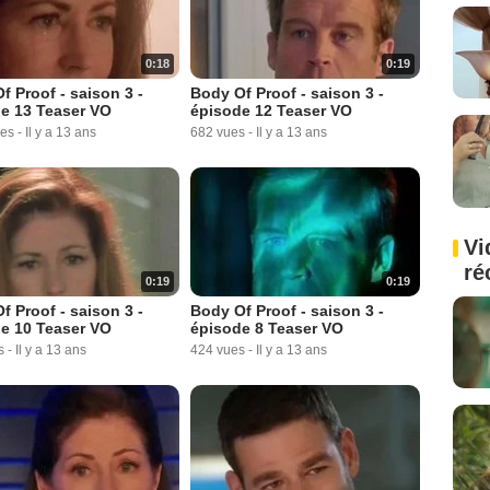
0:18
0:19
f Proof - saison 3 -
Body Of Proof - saison 3 -
e 13 Teaser VO
épisode 12 Teaser VO
ues
-
Il y a 13 ans
682 vues
-
Il y a 13 ans
Vi
ré
0:19
0:19
f Proof - saison 3 -
Body Of Proof - saison 3 -
e 10 Teaser VO
épisode 8 Teaser VO
s
-
Il y a 13 ans
424 vues
-
Il y a 13 ans