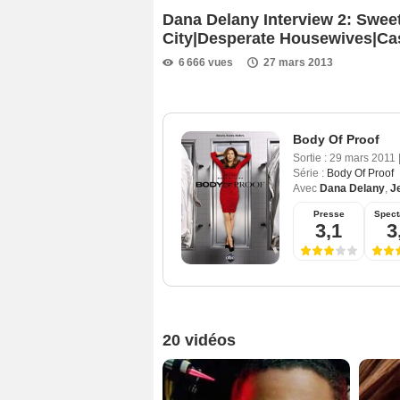
Dana Delany Interview 2: Swee
City|Desperate Housewives|Ca
6 666 vues
27 mars 2013
Body Of Proof
Sortie :
29 mars 2011
Série :
Body Of Proof
Avec
Dana Delany
,
J
Presse
Spect
3,1
3
20 vidéos