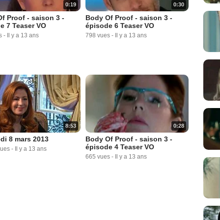
0:19
0:30
f Proof - saison 3 -
Body Of Proof - saison 3 -
e 7 Teaser VO
épisode 6 Teaser VO
s
-
Il y a 13 ans
798 vues
-
Il y a 13 ans
8:53
0:28
di 8 mars 2013
Body Of Proof - saison 3 -
épisode 4 Teaser VO
vues
-
Il y a 13 ans
665 vues
-
Il y a 13 ans