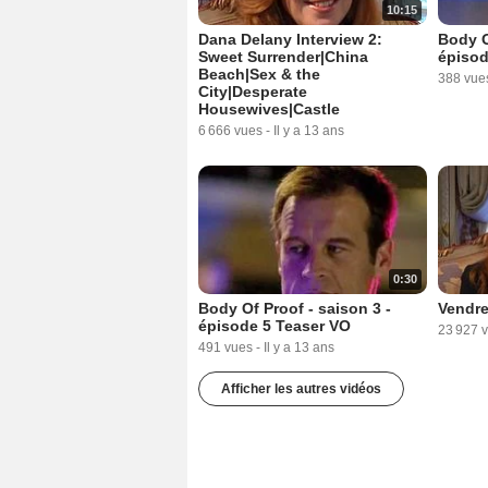
10:15
Dana Delany Interview 2:
Body O
Sweet Surrender|China
épisod
Beach|Sex & the
388 vue
City|Desperate
Housewives|Castle
6 666 vues
-
Il y a 13 ans
0:30
Body Of Proof - saison 3 -
Vendre
épisode 5 Teaser VO
23 927 
491 vues
-
Il y a 13 ans
Afficher les autres vidéos