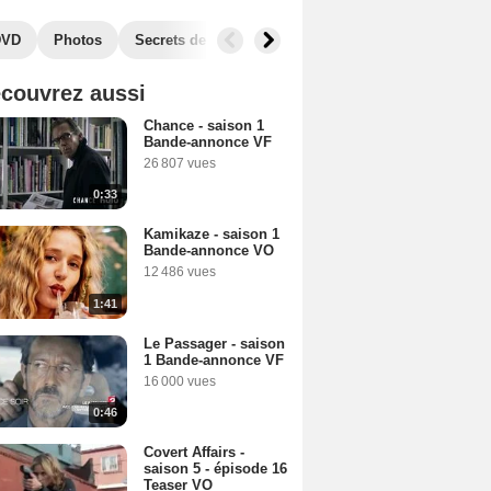
DVD
Photos
Secrets de tournage
Séries similaires
Audie
couvrez aussi
Chance - saison 1
Bande-annonce VF
26 807 vues
0:33
Kamikaze - saison 1
Bande-annonce VO
12 486 vues
1:41
Le Passager - saison
1 Bande-annonce VF
16 000 vues
0:46
Covert Affairs -
saison 5 - épisode 16
Teaser VO