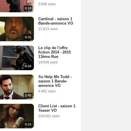
3 848 vues
0:19
Cardinal - saison 1
Bande-annonce VO
21 813 vues
0:31
Le clip de l'offre
fiction 2014 - 2015
13ème Rue
19 938 vues
0:54
So Help Me Todd -
saison 1 Bande-
annonce VO
4 461 vues
2:43
Client List - saison 1
Teaser VO
109 081 vues
0:15