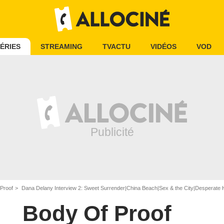
ÉRIES
STREAMING
TVACTU
VIDÉOS
VOD
Proof
Dana Delany Interview 2: Sweet Surrender|China Beach|Sex & the City|Desperate
Body Of Proof