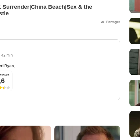
t Surrender|China Beach|Sex & the
stle
Partager
|
42 min
eri Ryan
,
Geoffrey Arend
,
Windell Middlebrooks
,
Mark Valley
ateurs
,6