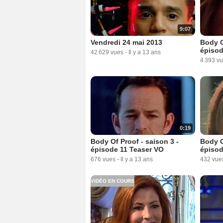
9:07
Vendredi 24 mai 2013
Body O
épisod
42 629 vues
-
Il y a 13 ans
4 393 v
0:19
Body Of Proof - saison 3 -
Body O
épisode 11 Teaser VO
épisod
676 vues
-
Il y a 13 ans
432 vue
VIDÉO EN COURS