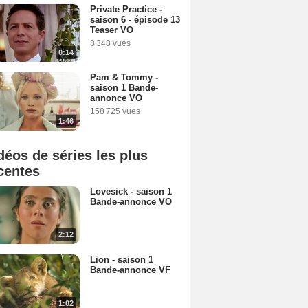
Private Practice -
saison 6 - épisode 13
Teaser VO
8 348 vues
0:14
Pam & Tommy -
saison 1 Bande-
annonce VO
158 725 vues
1:46
déos de séries les plus
centes
Lovesick - saison 1
Bande-annonce VO
2:12
Lion - saison 1
Bande-annonce VF
1:02