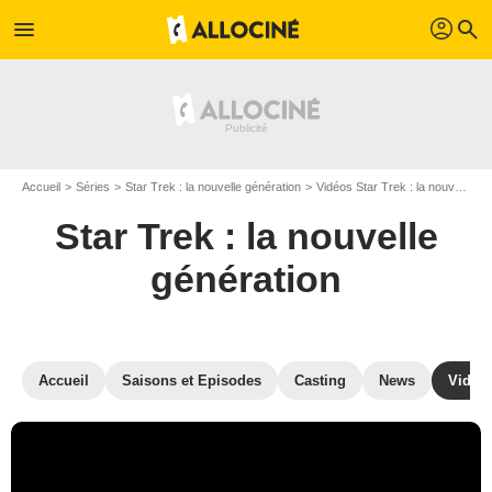
profil
menu
search
Accueil
Séries
Star Trek : la nouvelle génération
Vidéos Star Trek : la nouvelle génération
Star Trek : la nouvelle
génération
Accueil
Saisons et Episodes
Casting
News
Vidéo