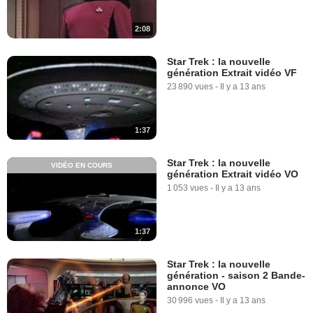
2:08
Star Trek : la nouvelle
génération Extrait vidéo VF
23 890 vues
-
Il y a 13 ans
1:37
Star Trek : la nouvelle
VIDÉO EN COURS
génération Extrait vidéo VO
1 053 vues
-
Il y a 13 ans
1:37
Star Trek : la nouvelle
génération - saison 2 Bande-
annonce VO
30 996 vues
-
Il y a 13 ans