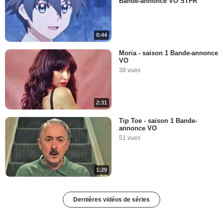
Bande-annonce VO STFR
0:44
Moria - saison 1 Bande-annonce
VO
38 vues
2:31
Tip Toe - saison 1 Bande-
annonce VO
51 vues
1:29
Dernières vidéos de séries