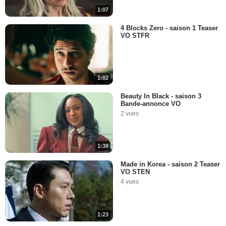
1:07
4 Blocks Zero - saison 1 Teaser
VO STFR
1:02
Beauty In Black - saison 3
Bande-annonce VO
2 vues
1:38
Made in Korea - saison 2 Teaser
VO STEN
4 vues
1:23