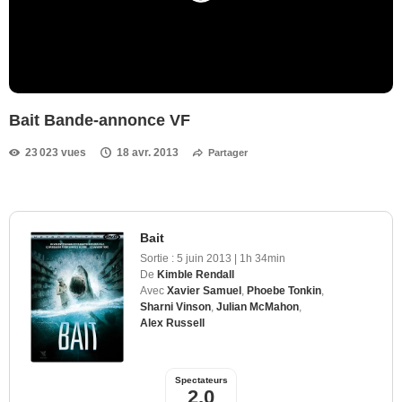
Bait Bande-annonce VF
23 023 vues
18 avr. 2013
Partager
Bait
Sortie :
5 juin 2013
|
1h 34min
De
Kimble Rendall
Avec
Xavier Samuel
,
Phoebe Tonkin
,
Sharni Vinson
,
Julian McMahon
,
Alex Russell
Spectateurs
2,0