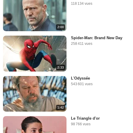
118 134 vues
2:00
Spider-Man: Brand New Day
258 411 vues
2:33
L'Odyssée
543 601 vues
1:42
Le Triangle d'or
98 766 vues