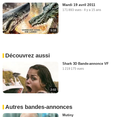
Mardi 19 avril 2011
171 893 vues
-
Il y a 15 ans
5:16
Découvrez aussi
Shark 3D Bande-annonce VF
1 219 175 vues
2:02
Autres bandes-annonces
Mutiny