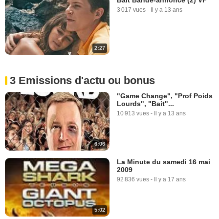
3 017 vues
-
Il y a 13 ans
2:27
3 Emissions d'actu ou bonus
"Game Change", "Prof Poids
Lourds", "Bait"...
10 913 vues
-
Il y a 13 ans
6:06
La Minute du samedi 16 mai
2009
92 836 vues
-
Il y a 17 ans
5:02