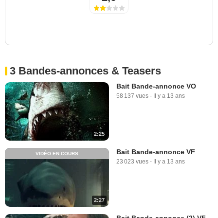
3 Bandes-annonces & Teasers
Bait Bande-annonce VO
58 137 vues
-
Il y a 13 ans
2:25
Bait Bande-annonce VF
VIDÉO EN COURS
23 023 vues
-
Il y a 13 ans
2:27
Bait Bande-annonce (2) VF