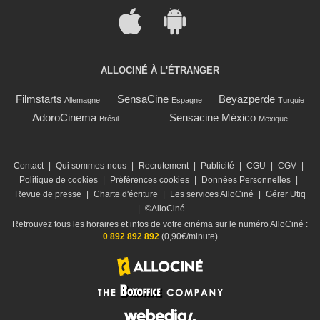
ALLOCINÉ À L'ÉTRANGER
Filmstarts
SensaCine
Beyazperde
Allemagne
Espagne
Turquie
AdoroCinema
Sensacine México
Brésil
Mexique
Contact
|
Qui sommes-nous
|
Recrutement
|
Publicité
|
CGU
|
CGV
|
Politique de cookies
|
Préférences cookies
|
Données Personnelles
|
Revue de presse
|
Charte d'écriture
|
Les services AlloCiné
|
Gérer Utiq
|
©AlloCiné
Retrouvez tous les horaires et infos de votre cinéma sur le numéro AlloCiné :
0 892 892 892
(0,90€/minute)