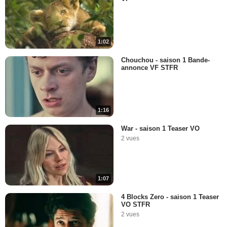
1:02
Chouchou - saison 1 Bande-
annonce VF STFR
1:16
War - saison 1 Teaser VO
2 vues
1:07
4 Blocks Zero - saison 1 Teaser
VO STFR
2 vues