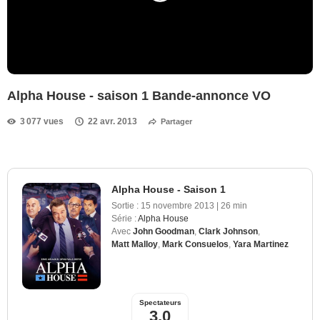
Alpha House - saison 1 Bande-annonce VO
3 077 vues
22 avr. 2013
Partager
Alpha House - Saison 1
Sortie :
15 novembre 2013
|
26 min
Série :
Alpha House
Avec
John Goodman
,
Clark Johnson
,
Matt Malloy
,
Mark Consuelos
,
Yara Martinez
Spectateurs
3,0