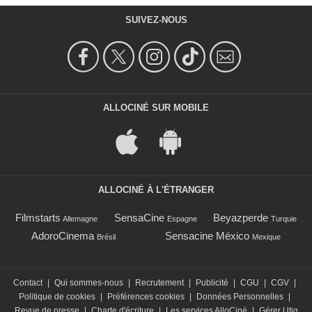
SUIVEZ-NOUS
ALLOCINÉ SUR MOBILE
ALLOCINÉ À L'ÉTRANGER
Filmstarts
SensaCine
Beyazperde
Allemagne
Espagne
Turquie
AdoroCinema
Sensacine México
Brésil
Mexique
Contact
|
Qui sommes-nous
|
Recrutement
|
Publicité
|
CGU
|
CGV
|
Politique de cookies
|
Préférences cookies
|
Données Personnelles
|
Revue de presse
|
Charte d'écriture
|
Les services AlloCiné
|
Gérer Utiq