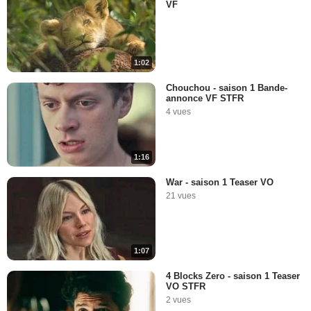
VF
1:02
Chouchou - saison 1 Bande-
annonce VF STFR
4 vues
1:16
War - saison 1 Teaser VO
21 vues
1:07
4 Blocks Zero - saison 1 Teaser
VO STFR
2 vues