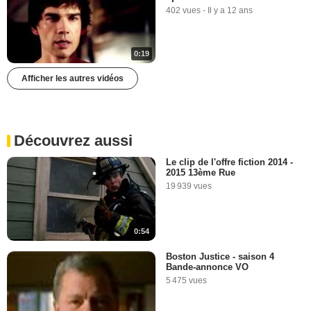
402 vues
-
Il y a 12 ans
0:19
Afficher les autres vidéos
Découvrez aussi
Le clip de l'offre fiction 2014 -
2015 13ème Rue
19 939 vues
0:54
Boston Justice - saison 4
Bande-annonce VO
5 475 vues