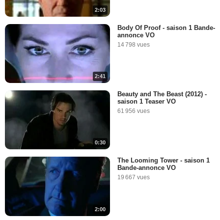
2:03
Body Of Proof - saison 1 Bande-
annonce VO
14 798 vues
2:41
Beauty and The Beast (2012) -
saison 1 Teaser VO
61 956 vues
0:30
The Looming Tower - saison 1
Bande-annonce VO
19 667 vues
2:00