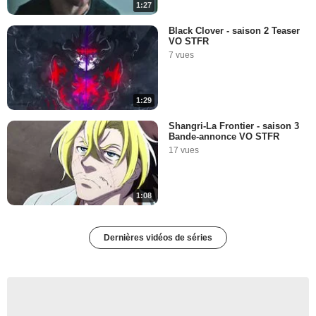
1:27
Black Clover - saison 2 Teaser
VO STFR
7 vues
1:29
Shangri-La Frontier - saison 3
Bande-annonce VO STFR
17 vues
1:08
Dernières vidéos de séries