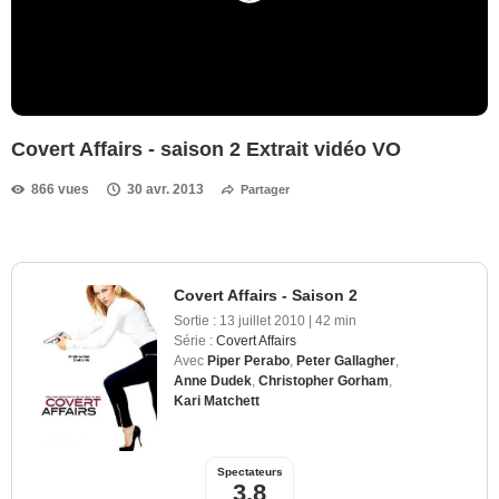
Covert Affairs - saison 2 Extrait vidéo VO
866 vues
30 avr. 2013
Partager
Covert Affairs - Saison 2
Sortie :
13 juillet 2010
|
42 min
Série :
Covert Affairs
Avec
Piper Perabo
,
Peter Gallagher
,
Anne Dudek
,
Christopher Gorham
,
Kari Matchett
Spectateurs
3,8