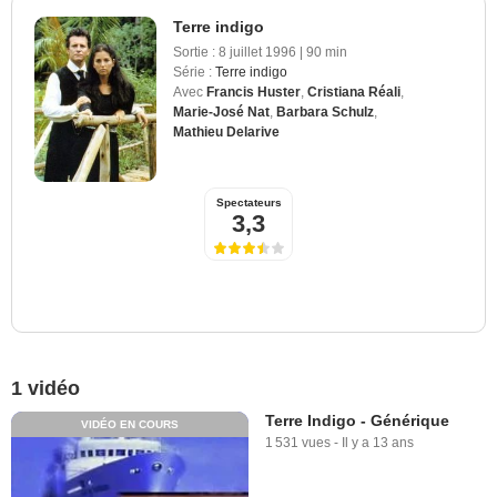
Terre indigo
Sortie :
8 juillet 1996
|
90 min
Série :
Terre indigo
Avec
Francis Huster
,
Cristiana Réali
,
Marie-José Nat
,
Barbara Schulz
,
Mathieu Delarive
Spectateurs
3,3
1 vidéo
Terre Indigo - Générique
VIDÉO EN COURS
1 531 vues
-
Il y a 13 ans