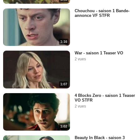
Chouchou - saison 1 Bande-
annonce VF STFR
1:16
War - saison 1 Teaser VO
2 vues
1:07
4 Blocks Zero - saison 1 Teaser
VO STFR
2 vues
1:02
Beauty In Black - saison 3