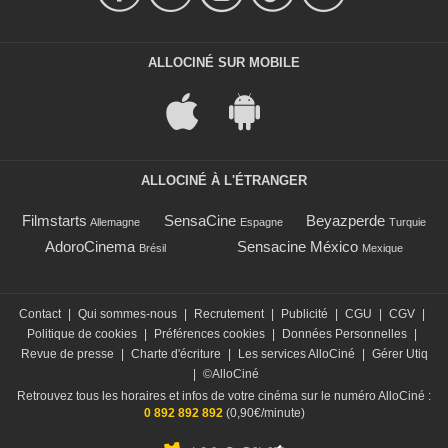
ALLOCINÉ SUR MOBILE
ALLOCINÉ À L'ÉTRANGER
Filmstarts
SensaCine
Beyazperde
Allemagne
Espagne
Turquie
AdoroCinema
Sensacine México
Brésil
Mexique
Contact
|
Qui sommes-nous
|
Recrutement
|
Publicité
|
CGU
|
CGV
|
Politique de cookies
|
Préférences cookies
|
Données Personnelles
|
Revue de presse
|
Charte d'écriture
|
Les services AlloCiné
|
Gérer Utiq
|
©AlloCiné
Retrouvez tous les horaires et infos de votre cinéma sur le numéro AlloCiné :
0 892 892 892
(0,90€/minute)