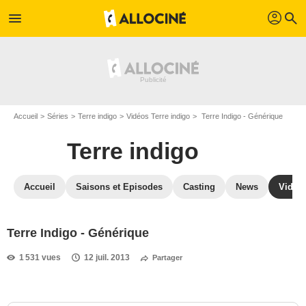
profil
menu
search
Accueil
Séries
Terre indigo
Vidéos Terre indigo
Terre Indigo - Générique
Terre indigo
Accueil
Saisons et Episodes
Casting
News
Vidéo
Terre Indigo - Générique
1 531 vues
12 juil. 2013
Partager