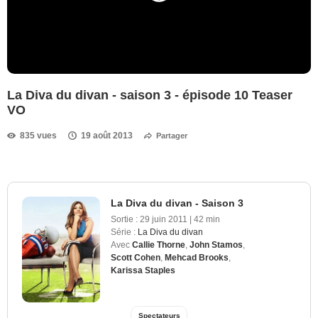
La Diva du divan - saison 3 - épisode 10 Teaser
VO
835 vues
19 août 2013
Partager
La Diva du divan - Saison 3
Sortie :
29 juin 2011
|
42 min
Série :
La Diva du divan
Avec
Callie Thorne
,
John Stamos
,
Scott Cohen
,
Mehcad Brooks
,
Karissa Staples
Spectateurs