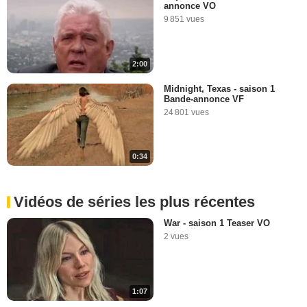
annonce VO
9 851 vues
2:00
Midnight, Texas - saison 1
Bande-annonce VF
24 801 vues
0:34
Vidéos de séries les plus récentes
War - saison 1 Teaser VO
2 vues
1:07