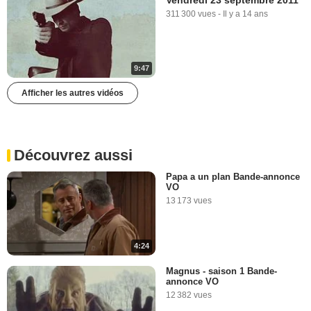
Vendredi 23 septembre 2011
311 300 vues
-
Il y a 14 ans
9:47
Afficher les autres vidéos
Découvrez aussi
Papa a un plan Bande-annonce
VO
13 173 vues
4:24
Magnus - saison 1 Bande-
annonce VO
12 382 vues