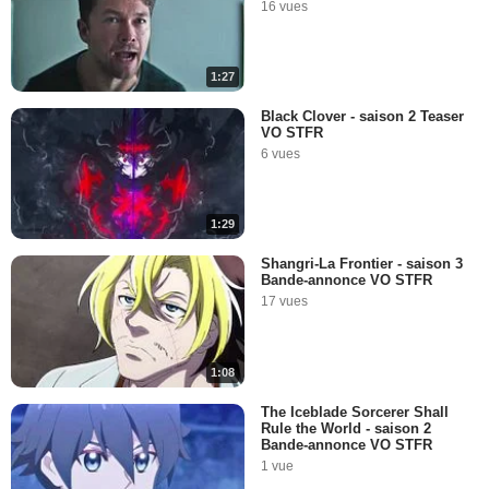
16 vues
1:27
Black Clover - saison 2 Teaser
VO STFR
6 vues
1:29
Shangri-La Frontier - saison 3
Bande-annonce VO STFR
17 vues
1:08
The Iceblade Sorcerer Shall
Rule the World - saison 2
Bande-annonce VO STFR
1 vue