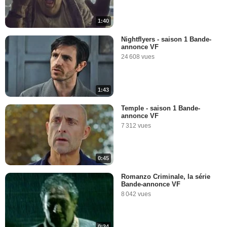
1:40
Nightflyers - saison 1 Bande-
annonce VF
24 608 vues
1:43
Temple - saison 1 Bande-
annonce VF
7 312 vues
0:45
Romanzo Criminale, la série
Bande-annonce VF
8 042 vues
0:24