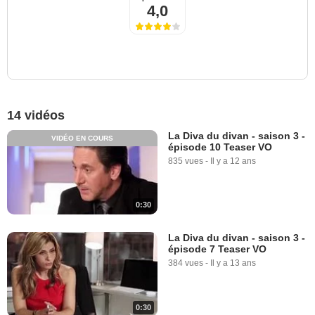
4,0
14 vidéos
La Diva du divan - saison 3 -
VIDÉO EN COURS
épisode 10 Teaser VO
835 vues
-
Il y a 12 ans
0:30
La Diva du divan - saison 3 -
épisode 7 Teaser VO
384 vues
-
Il y a 13 ans
0:30