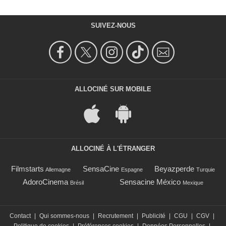
SUIVEZ-NOUS
ALLOCINÉ SUR MOBILE
ALLOCINÉ À L'ÉTRANGER
Filmstarts
SensaCine
Beyazperde
Allemagne
Espagne
Turquie
AdoroCinema
Sensacine México
Brésil
Mexique
Contact
|
Qui sommes-nous
|
Recrutement
|
Publicité
|
CGU
|
CGV
|
Politique de cookies
|
Préférences cookies
|
Données Personnelles
|