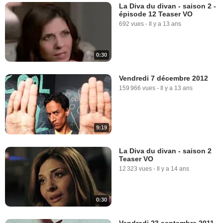
La Diva du divan - saison 2 -
épisode 12 Teaser VO
692 vues
-
Il y a 13 ans
0:30
Vendredi 7 décembre 2012
159 966 vues
-
Il y a 13 ans
9:19
La Diva du divan - saison 2
Teaser VO
12 323 vues
-
Il y a 14 ans
0:30