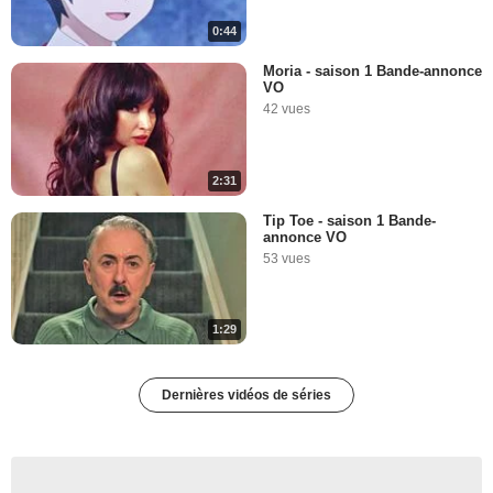
0:44
Moria - saison 1 Bande-annonce
VO
42 vues
2:31
Tip Toe - saison 1 Bande-
annonce VO
53 vues
1:29
Dernières vidéos de séries