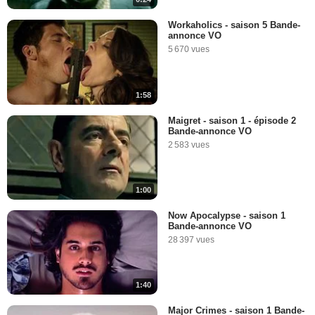
Workaholics - saison 5 Bande-
annonce VO
5 670 vues
1:58
Maigret - saison 1 - épisode 2
Bande-annonce VO
2 583 vues
1:00
Now Apocalypse - saison 1
Bande-annonce VO
28 397 vues
1:40
Major Crimes - saison 1 Bande-