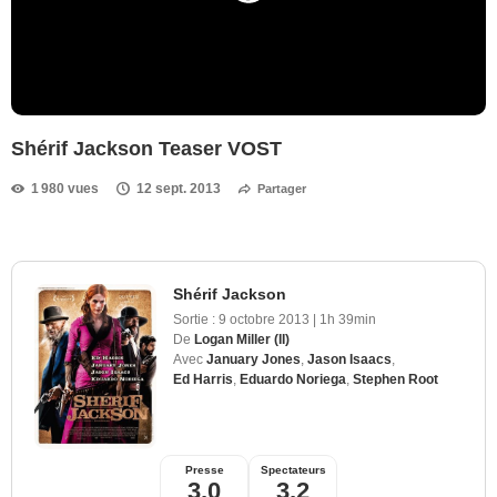
Shérif Jackson Teaser VOST
1 980 vues
12 sept. 2013
Partager
Shérif Jackson
Sortie :
9 octobre 2013
|
1h 39min
De
Logan Miller (II)
Avec
January Jones
,
Jason Isaacs
,
Ed Harris
,
Eduardo Noriega
,
Stephen Root
Presse
Spectateurs
3,0
3,2