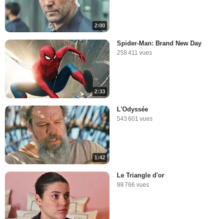
2:00
Spider-Man: Brand New Day
258 411 vues
2:33
L'Odyssée
543 601 vues
1:42
Le Triangle d'or
98 766 vues