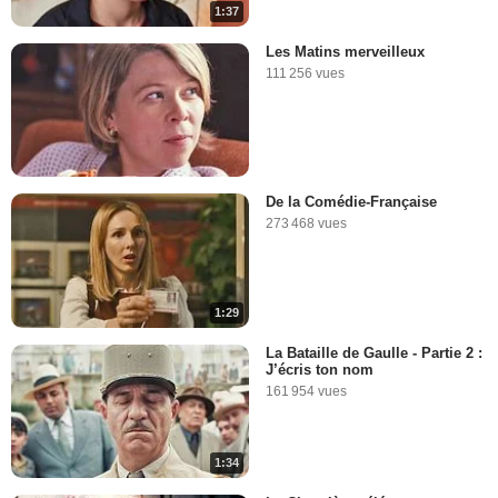
1:37
Les Matins merveilleux
111 256 vues
De la Comédie-Française
273 468 vues
1:29
La Bataille de Gaulle - Partie 2 :
J’écris ton nom
161 954 vues
1:34