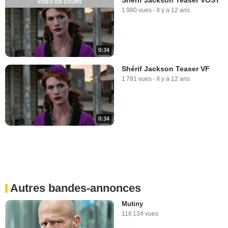
VIDÉO EN COURS
1 980 vues
-
Il y a 12 ans
0:34
Shérif Jackson Teaser VF
1 781 vues
-
Il y a 12 ans
0:34
Autres bandes-annonces
Mutiny
118 134 vues