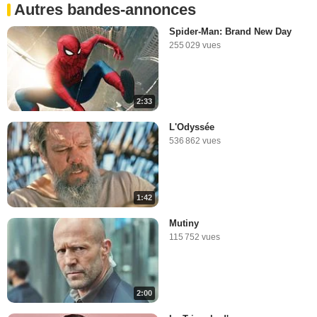
Autres bandes-annonces
Spider-Man: Brand New Day
255 029 vues
2:33
L'Odyssée
536 862 vues
1:42
Mutiny
115 752 vues
2:00