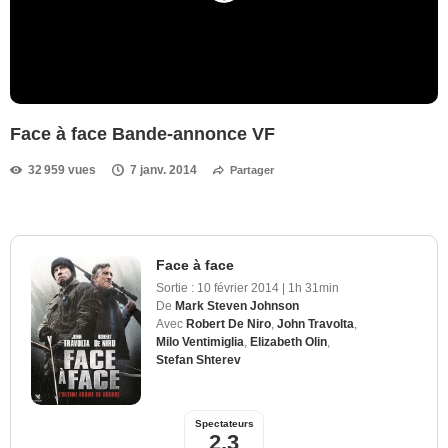
Face à face Bande-annonce VF
32 959 vues
7 janv. 2014
Partager
Face à face
Sortie :
10 février 2014
|
1h 31min
De
Mark Steven Johnson
Avec
Robert De Niro
,
John Travolta
,
Milo Ventimiglia
,
Elizabeth Olin
,
Stefan Shterev
Spectateurs
2,3