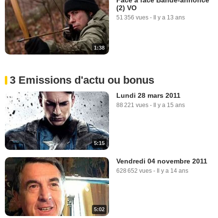
(2) VO
51 356 vues
-
Il y a 13 ans
1:38
3 Emissions d'actu ou bonus
Lundi 28 mars 2011
88 221 vues
-
Il y a 15 ans
5:15
Vendredi 04 novembre 2011
628 652 vues
-
Il y a 14 ans
5:02