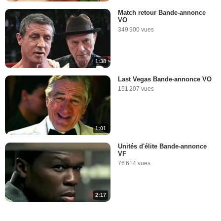
Match retour Bande-annonce
VO
349 900 vues
1:38
Last Vegas Bande-annonce VO
151 207 vues
1:01
Unités d'élite Bande-annonce
VF
76 614 vues
2:17