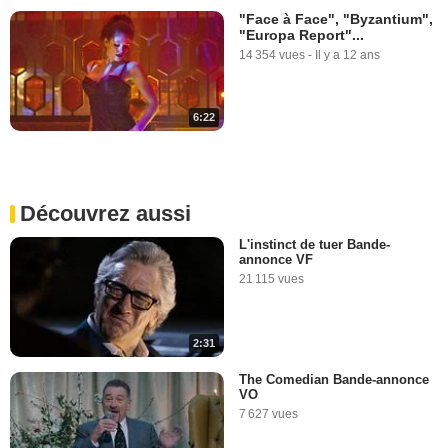
"Face à Face", "Byzantium",
"Europa Report"...
14 354 vues
-
Il y a 12 ans
6:22
Découvrez aussi
L'instinct de tuer Bande-
annonce VF
21 115 vues
2:31
The Comedian Bande-annonce
VO
7 627 vues