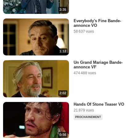
2:35
Everybody's Fine Bande-
annonce VO
58 637 vues
1:12
Un Grand Mariage Bande-
annonce VF
474 488 vues
2:02
Hands Of Stone Teaser VO
21 879 vues
PROCHAINEMENT
0:56