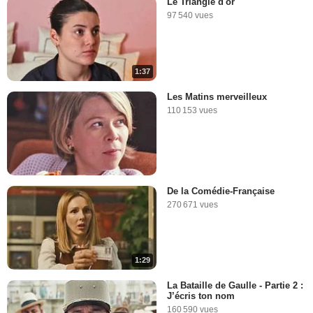
Le Triangle d'or
97 540 vues
1:37
Les Matins merveilleux
110 153 vues
De la Comédie-Française
270 671 vues
1:29
La Bataille de Gaulle - Partie 2 :
J’écris ton nom
160 590 vues