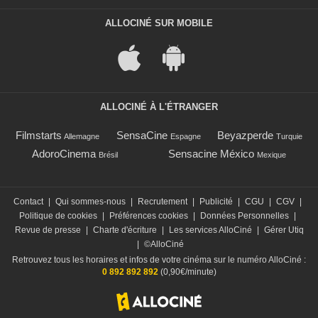
ALLOCINÉ SUR MOBILE
ALLOCINÉ À L'ÉTRANGER
Filmstarts
SensaCine
Beyazperde
Allemagne
Espagne
Turquie
AdoroCinema
Sensacine México
Brésil
Mexique
Contact
|
Qui sommes-nous
|
Recrutement
|
Publicité
|
CGU
|
CGV
|
Politique de cookies
|
Préférences cookies
|
Données Personnelles
|
Revue de presse
|
Charte d'écriture
|
Les services AlloCiné
|
Gérer Utiq
|
©AlloCiné
Retrouvez tous les horaires et infos de votre cinéma sur le numéro AlloCiné :
0 892 892 892
(0,90€/minute)