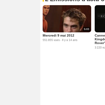
5:03
Mercredi 9 mai 2012
Cannes
Kingd
551 855 vues
-
Il y a 14 ans
Rover
3 220 v