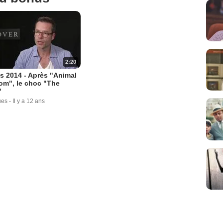
2:20
 2014 - Après "Animal
om", le choc "The
"
ues
-
Il y a 12 ans