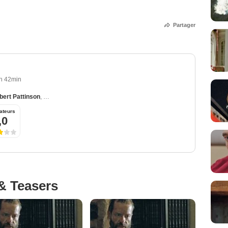
Partager
h 42min
bert Pattinson
,
Scoot McNairy
,
David Field
,
Anthony Hayes
ateurs
,0
& Teasers