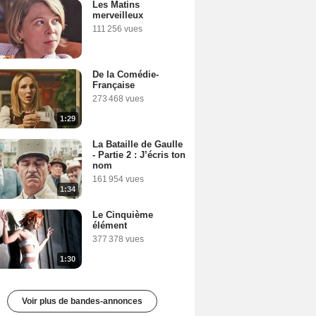
Les Matins
merveilleux
111 256 vues
De la Comédie-
Française
273 468 vues
1:29
La Bataille de Gaulle
- Partie 2 : J’écris ton
nom
161 954 vues
1:34
Le Cinquième
élément
377 378 vues
1:30
Voir plus de bandes-annonces