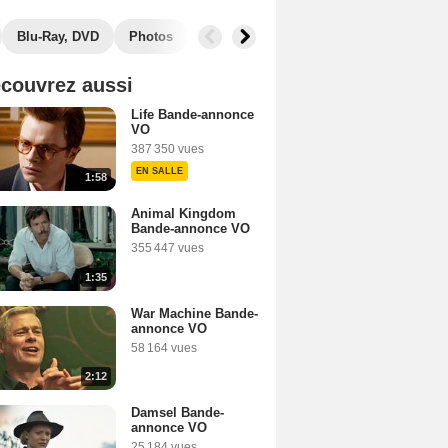
Blu-Ray, DVD
Photos
Musique
Secrets de tournage
B
couvrez aussi
Life Bande-annonce
VO
387 350 vues
EN SALLE
1:58
Animal Kingdom
Bande-annonce VO
355 447 vues
1:35
War Machine Bande-
annonce VO
58 164 vues
2:12
Damsel Bande-
annonce VO
25 184 vues