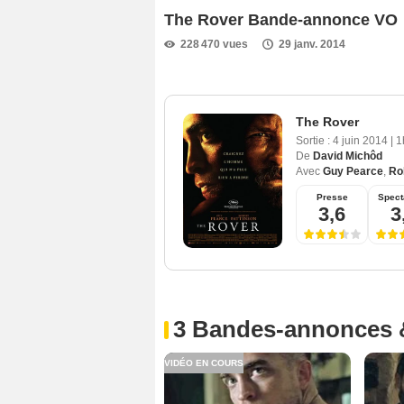
The Rover Bande-annonce VO
228 470 vues
29 janv. 2014
The Rover
Sortie :
4 juin 2014
|
1
De
David Michôd
Avec
Guy Pearce
,
Ro
Presse
Spect
3,6
3
3 Bandes-annonces 
VIDÉO EN COURS