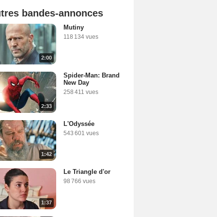
tres bandes-annonces
Mutiny
118 134 vues
2:00
Spider-Man: Brand
New Day
258 411 vues
2:33
L'Odyssée
543 601 vues
1:42
Le Triangle d'or
98 766 vues
1:37