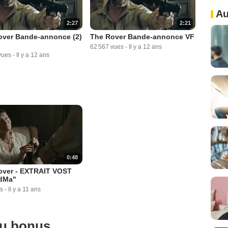
Au
2:27
2:21
over Bande-annonce (2)
The Rover Bande-annonce VF
62 567 vues
-
Il y a 12 ans
vues
-
Il y a 12 ans
0:48
over - EXTRAIT VOST
dMa"
s
-
Il y a 11 ans
ou bonus