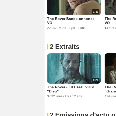
1:11
The Rover Bande-annonce
The R
VO
VO
228 470 vues
-
Il y a 12 ans
14 586 
2 Extraits
1:24
The Rover - EXTRAIT VOST
The R
"Dieu"
"Gran
3 032 vues
-
Il y a 12 ans
424 vue
2 Emissions d'actu 