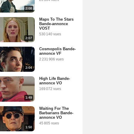
2:08
Maps To The Stars
Bande-annonce
VOST
530 140 vues
2:07
Cosmopolis Bande-
annonce VF
2 231 906 vues
2:04
High Life Bande-
annonce VO
169 072 vues
1:49
Waiting For The
Barbarians Bande-
annonce VO
45 805 vues
1:50