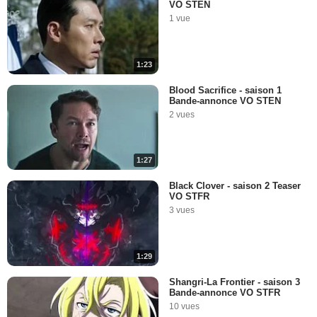
VO STEN
1 vue
1:23
Blood Sacrifice - saison 1
Bande-annonce VO STEN
2 vues
1:27
Black Clover - saison 2 Teaser
VO STFR
3 vues
1:29
Shangri-La Frontier - saison 3
Bande-annonce VO STFR
10 vues