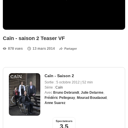
Caïn - saison 2 Teaser VF
878 vues
13 mars 2014
Partager
Caïn - Saison 2
Sortie :
5 octobre 2012
|
52 min
Série :
Caïn
Avec
Bruno Debrandt
,
Julie Delarme
,
Frédéric Pellegeay
,
Mourad Boudaoud
,
Anne Suarez
Spectateurs
3,5