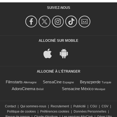
SUIVEZ-NOUS
ALLOCINÉ SUR MOBILE
ALLOCINÉ À L'ÉTRANGER
Filmstarts
SensaCine
Beyazperde
Allemagne
Espagne
Turquie
AdoroCinema
Sensacine México
Brésil
Mexique
Contact
|
Qui sommes-nous
|
Recrutement
|
Publicité
|
CGU
|
CGV
|
Politique de cookies
|
Préférences cookies
|
Données Personnelles
|
Revue de presse
|
Charte d'écriture
|
Les services AlloCiné
|
Gérer Utiq