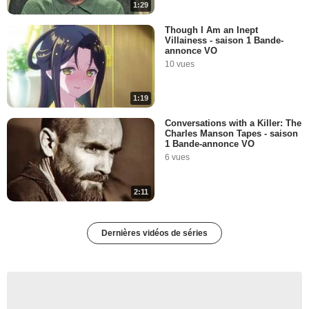
1:29
Though I Am an Inept
Villainess - saison 1 Bande-
annonce VO
10 vues
1:19
Conversations with a Killer: The
Charles Manson Tapes - saison
1 Bande-annonce VO
6 vues
2:11
Dernières vidéos de séries