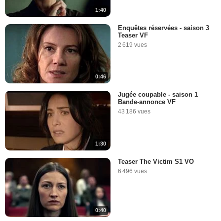
1:40
Enquêtes réservées - saison 3
Teaser VF
2 619 vues
0:46
Jugée coupable - saison 1
Bande-annonce VF
43 186 vues
1:30
Teaser The Victim S1 VO
6 496 vues
0:40