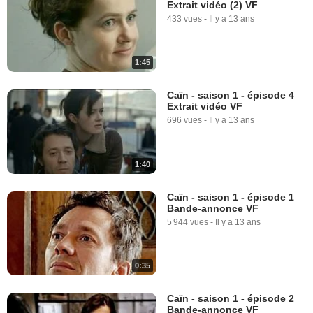
Extrait vidéo (2) VF
433 vues
-
Il y a 13 ans
1:45
Caïn - saison 1 - épisode 4
Extrait vidéo VF
696 vues
-
Il y a 13 ans
1:40
Caïn - saison 1 - épisode 1
Bande-annonce VF
5 944 vues
-
Il y a 13 ans
0:35
Caïn - saison 1 - épisode 2
Bande-annonce VF