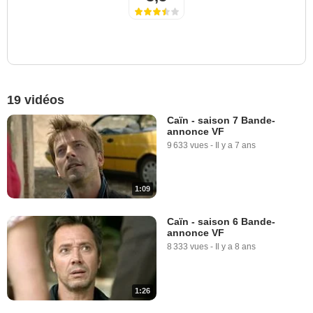
19 vidéos
Caïn - saison 7 Bande-
annonce VF
9 633 vues
-
Il y a 7 ans
1:09
Caïn - saison 6 Bande-
annonce VF
8 333 vues
-
Il y a 8 ans
1:26