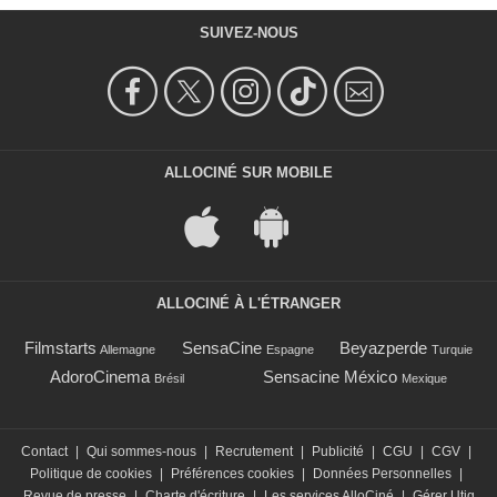
SUIVEZ-NOUS
ALLOCINÉ SUR MOBILE
ALLOCINÉ À L'ÉTRANGER
Filmstarts
SensaCine
Beyazperde
Allemagne
Espagne
Turquie
AdoroCinema
Sensacine México
Brésil
Mexique
Contact
|
Qui sommes-nous
|
Recrutement
|
Publicité
|
CGU
|
CGV
|
Politique de cookies
|
Préférences cookies
|
Données Personnelles
|
Revue de presse
|
Charte d'écriture
|
Les services AlloCiné
|
Gérer Utiq