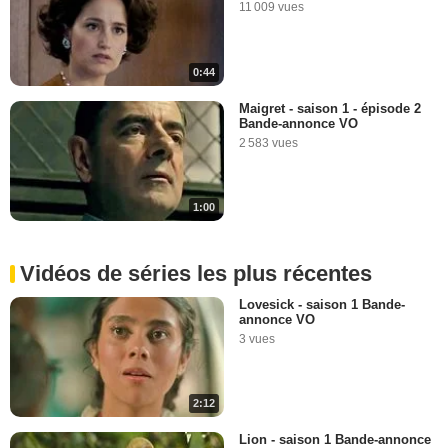
11 009 vues
0:44
Maigret - saison 1 - épisode 2
Bande-annonce VO
2 583 vues
1:00
Vidéos de séries les plus récentes
Lovesick - saison 1 Bande-
annonce VO
3 vues
2:12
Lion - saison 1 Bande-annonce