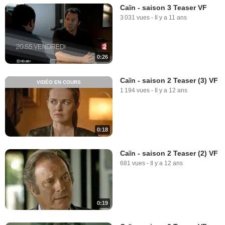
Caïn - saison 3 Teaser VF
3 031 vues
-
Il y a 11 ans
0:26
Caïn - saison 2 Teaser (3) VF
VIDÉO EN COURS
1 194 vues
-
Il y a 12 ans
0:18
Caïn - saison 2 Teaser (2) VF
681 vues
-
Il y a 12 ans
0:19