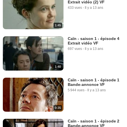
Extrait vidéo (2) VF
433 vues
-
Il y a 13 ans
1:45
Caïn - saison 1 - épisode 4
Extrait vidéo VF
697 vues
-
Il y a 13 ans
1:40
Caïn - saison 1 - épisode 1
Bande-annonce VF
5 944 vues
-
Il y a 13 ans
0:35
Caïn - saison 1 - épisode 2
Bande-annonce VF