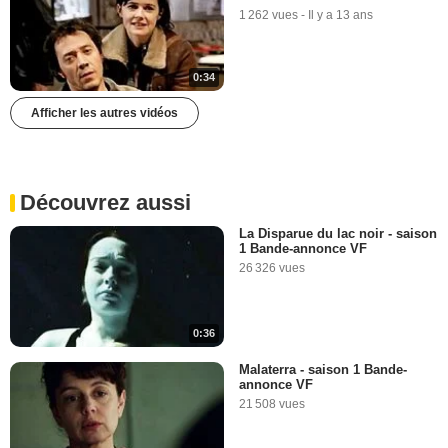
1 262 vues
-
Il y a 13 ans
0:34
Afficher les autres vidéos
Découvrez aussi
La Disparue du lac noir - saison
1 Bande-annonce VF
26 326 vues
0:36
Malaterra - saison 1 Bande-
annonce VF
21 508 vues