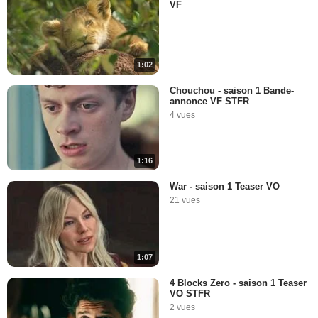
VF
1:02
Chouchou - saison 1 Bande-
annonce VF STFR
4 vues
1:16
War - saison 1 Teaser VO
21 vues
1:07
4 Blocks Zero - saison 1 Teaser
VO STFR
2 vues