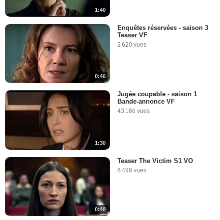
1:40
Enquêtes réservées - saison 3
Teaser VF
2 620 vues
0:46
Jugée coupable - saison 1
Bande-annonce VF
43 186 vues
1:30
Teaser The Victim S1 VO
6 498 vues
0:40