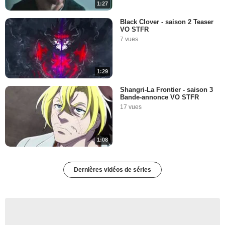
1:27
Black Clover - saison 2 Teaser
VO STFR
7 vues
1:29
Shangri-La Frontier - saison 3
Bande-annonce VO STFR
17 vues
1:08
Dernières vidéos de séries