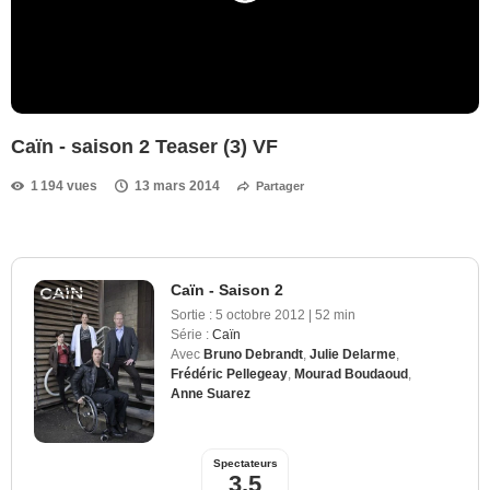
Caïn - saison 2 Teaser (3) VF
1 194 vues
13 mars 2014
Partager
Caïn - Saison 2
Sortie :
5 octobre 2012
|
52 min
Série :
Caïn
Avec
Bruno Debrandt
,
Julie Delarme
,
Frédéric Pellegeay
,
Mourad Boudaoud
,
Anne Suarez
Spectateurs
3,5