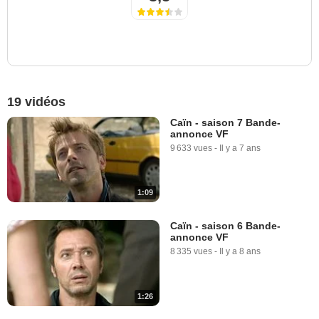
19 vidéos
Caïn - saison 7 Bande-
annonce VF
9 633 vues
-
Il y a 7 ans
1:09
Caïn - saison 6 Bande-
annonce VF
8 335 vues
-
Il y a 8 ans
1:26