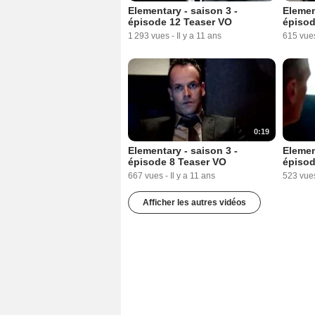
Elementary - saison 3 -
Elemen
épisode 12 Teaser VO
épisod
1 293 vues
-
Il y a 11 ans
615 vue
0:19
Elementary - saison 3 -
Elemen
épisode 8 Teaser VO
épisod
667 vues
-
Il y a 11 ans
523 vue
Afficher les autres vidéos