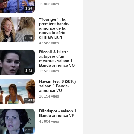
15 802 vues
1:26
"Younger" : la
première bande-
annonce de la
nouvelle série
d'Hilary Duff
0:30
42 562 vues
Rizzoli & Isles :
autopsie d'un
meurtre - saison 1
Bande-annonce VO
1:42
12 521 vues
Hawaii Five-0 (2010) -
saison 1 Bande-
annonce VO
26 154 vues
3:43
Blindspot - saison 1
Bande-annonce VF
41 804 vues
0:31