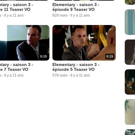
tary - saison 3 -
Elementary - saison 3 -
e 11 Teaser VO
épisode 9 Teaser VO
s
-
Il y a 11 ans
929 vues
-
Il y a 11 ans
0:19
0:19
tary - saison 3 -
Elementary - saison 3 -
e 7 Teaser VO
épisode 5 Teaser VO
s
-
Il y a 11 ans
576 vues
-
Il y a 11 ans