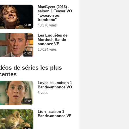
MacGyver (2016) -
saison 1 Teaser VO
"Evasion au
trombone"
0:10
43 370 vues
Les Enquêtes de
Murdoch Bande-
annonce VF
10 024 vues
0:52
déos de séries les plus
centes
Lovesick - saison 1
Bande-annonce VO
3 vues
2:12
Lion - saison 1
Bande-annonce VF