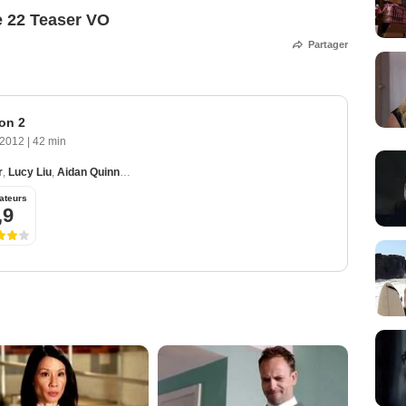
e 22 Teaser VO
Partager
on 2
 2012
|
42 min
r
,
Lucy Liu
,
Aidan Quinn
,
Jon Michael Hill
ateurs
,9