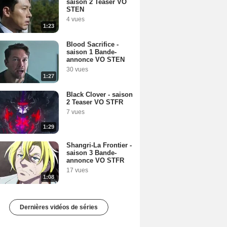
saison 2 Teaser VO
STEN
4 vues
1:23
Blood Sacrifice -
saison 1 Bande-
annonce VO STEN
30 vues
1:27
Black Clover - saison
2 Teaser VO STFR
7 vues
1:29
Shangri-La Frontier -
saison 3 Bande-
annonce VO STFR
17 vues
1:08
Dernières vidéos de séries