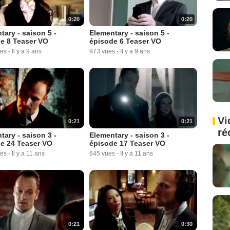
0:20
0:20
tary - saison 5 -
Elementary - saison 5 -
e 8 Teaser VO
épisode 6 Teaser VO
ues
-
Il y a 9 ans
973 vues
-
Il y a 9 ans
Vi
0:21
0:21
ré
tary - saison 3 -
Elementary - saison 3 -
e 24 Teaser VO
épisode 17 Teaser VO
ues
-
Il y a 11 ans
645 vues
-
Il y a 11 ans
0:21
0:30