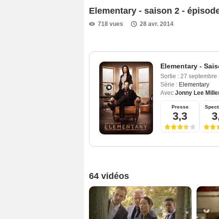
Elementary - saison 2 - épisod
718 vues
28 avr. 2014
Elementary - Sais
Sortie :
27 septembre
Série :
Elementary
Avec
Jonny Lee Mille
Presse
Spect
3,3
3
64 vidéos