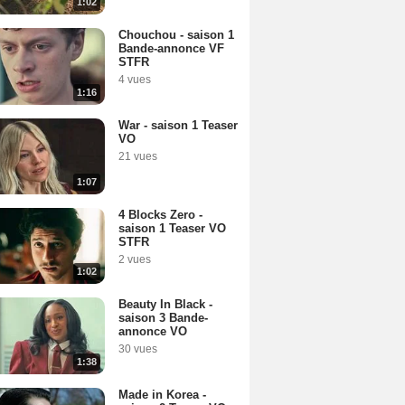
1:02
Chouchou - saison 1
Bande-annonce VF
STFR
4 vues
1:16
War - saison 1 Teaser
VO
21 vues
1:07
4 Blocks Zero -
saison 1 Teaser VO
STFR
2 vues
1:02
Beauty In Black -
saison 3 Bande-
annonce VO
30 vues
1:38
Made in Korea -