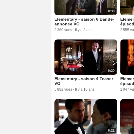
0:30
Elementary - saison 6 Bande-
Elemen
annonce VO
épisod
8 380 vues
-
Il y a 8 ans
2 555 v
0:20
Elementary - saison 4 Teaser
Elemen
VO
épisod
5 882 vues
-
Il y a 10 ans
2 047 v
0:21