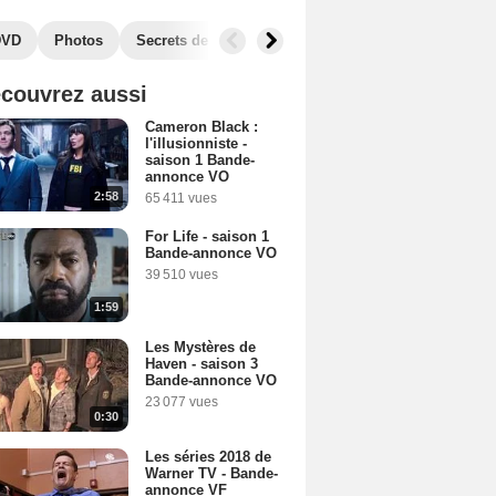
DVD
Photos
Secrets de tournage
Séries similaires
Audie
couvrez aussi
Cameron Black :
l'illusionniste -
saison 1 Bande-
annonce VO
2:58
65 411 vues
For Life - saison 1
Bande-annonce VO
39 510 vues
1:59
Les Mystères de
Haven - saison 3
Bande-annonce VO
23 077 vues
0:30
Les séries 2018 de
Warner TV - Bande-
annonce VF