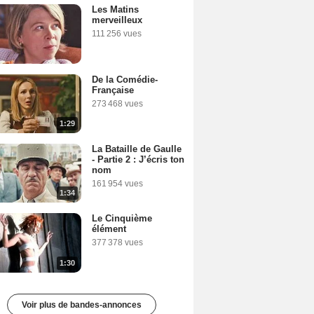
Les Matins
merveilleux
111 256 vues
De la Comédie-
Française
273 468 vues
1:29
La Bataille de Gaulle
- Partie 2 : J’écris ton
nom
161 954 vues
1:34
Le Cinquième
élément
377 378 vues
1:30
Voir plus de bandes-annonces