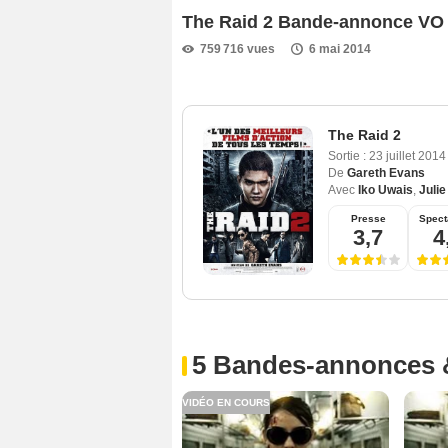
The Raid 2 Bande-annonce VO
759 716 vues
6 mai 2014
The Raid 2
Sortie :
23 juillet 201
De
Gareth Evans
Avec
Iko Uwais
,
Julie
Presse
Spect
3,7
4
5 Bandes-annonces 
VIDÉO EN COURS