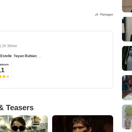
Partager
4
|
2h 30min
 Estelle
,
Yayan Ruhian
,
Arifin Putra
,
Oka Antara
ateurs
,1
& Teasers