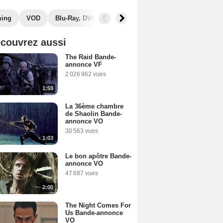
ming
VOD
Blu-Ray, DVD
Photos
Musique
Secrets de
couvrez aussi
The Raid Bande-
annonce VF
2 026 962 vues
1:59
La 36ème chambre
de Shaolin Bande-
annonce VO
30 563 vues
1:03
Le bon apôtre Bande-
annonce VO
47 687 vues
2:00
The Night Comes For
Us Bande-annonce
VO