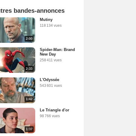
tres bandes-annonces
Mutiny
118 134 vues
2:00
Spider-Man: Brand
New Day
258 411 vues
2:33
L'Odyssée
543 601 vues
1:42
Le Triangle d'or
98 766 vues
1:37