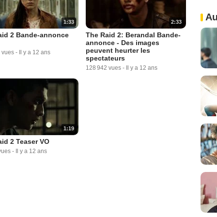
Au
1:33
2:33
aid 2 Bande-annonce
The Raid 2: Berandal Bande-
annonce - Des images
peuvent heurter les
 vues
-
Il y a 12 ans
spectateurs
128 942 vues
-
Il y a 12 ans
1:19
id 2 Teaser VO
vues
-
Il y a 12 ans