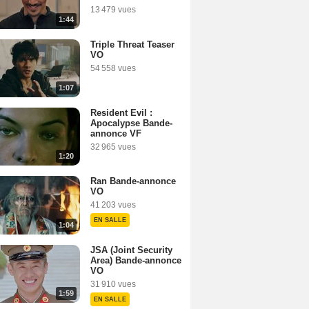
13 479 vues
1:44
Triple Threat Teaser
VO
54 558 vues
1:07
Resident Evil :
Apocalypse Bande-
annonce VF
32 965 vues
1:20
Ran Bande-annonce
VO
41 203 vues
EN SALLE
1:04
JSA (Joint Security
Area) Bande-annonce
VO
31 910 vues
1:59
EN SALLE