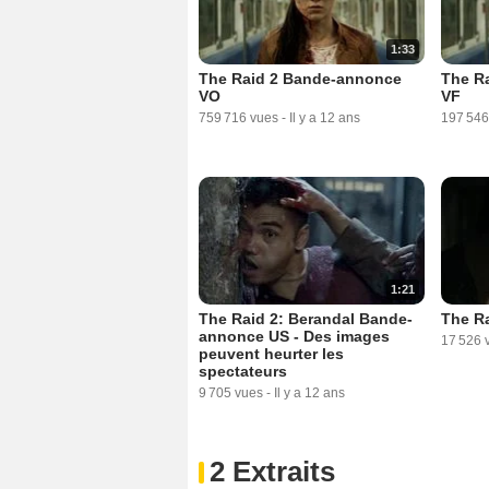
1:33
The Raid 2 Bande-annonce
The R
VO
VF
759 716 vues
-
Il y a 12 ans
197 546
1:21
The Raid 2: Berandal Bande-
The Ra
annonce US - Des images
17 526 
peuvent heurter les
spectateurs
9 705 vues
-
Il y a 12 ans
2 Extraits