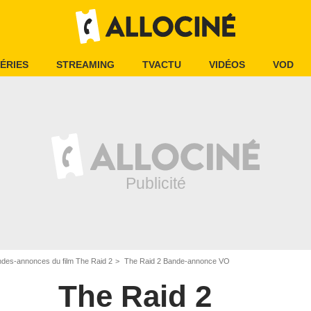
ÉRIES
STREAMING
TVACTU
VIDÉOS
VOD
des-annonces du film The Raid 2
The Raid 2 Bande-annonce VO
The Raid 2