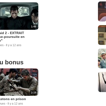
1:49
id 2 - EXTRAIT
se-poursuite en
e"
ues
-
Il y a 12 ans
ou bonus
2:19
stons en prison
vues
-
Il y a 12 ans