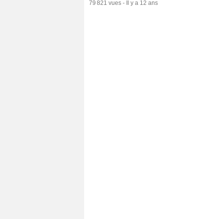
79 821 vues
-
Il y a 12 ans