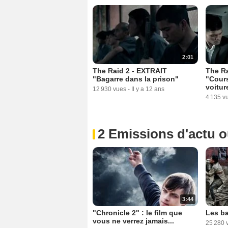
2:01
The Raid 2 - EXTRAIT
The Ra
"Bagarre dans la prison"
"Cour
voitur
12 930 vues
-
Il y a 12 ans
4 135 v
2 Emissions d'actu 
3:44
"Chronicle 2" : le film que
Les ba
vous ne verrez jamais...
25 280 