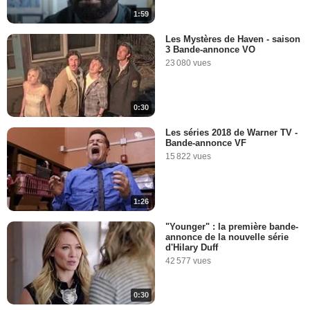
1:59
Les Mystères de Haven - saison
3 Bande-annonce VO
23 080 vues
0:30
Les séries 2018 de Warner TV -
Bande-annonce VF
15 822 vues
1:26
"Younger" : la première bande-
annonce de la nouvelle série
d'Hilary Duff
42 577 vues
0:30