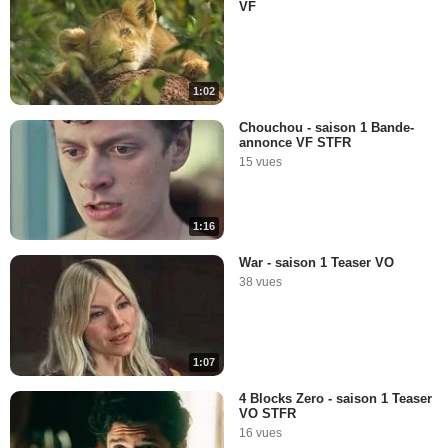
VF
1:02
Chouchou - saison 1 Bande-
annonce VF STFR
15 vues
1:16
War - saison 1 Teaser VO
38 vues
1:07
4 Blocks Zero - saison 1 Teaser
VO STFR
16 vues