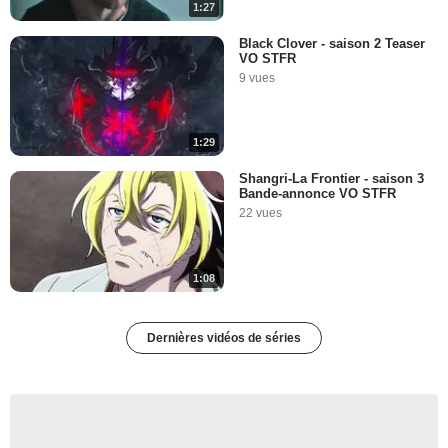
1:27
Black Clover - saison 2 Teaser
VO STFR
9 vues
1:29
Shangri-La Frontier - saison 3
Bande-annonce VO STFR
22 vues
1:08
Dernières vidéos de séries