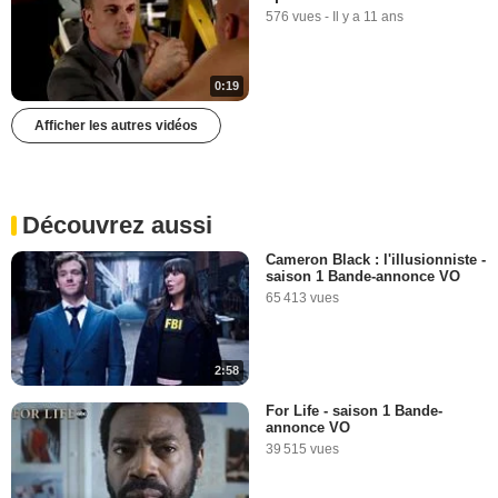
576 vues
-
Il y a 11 ans
0:19
Afficher les autres vidéos
Découvrez aussi
Cameron Black : l'illusionniste -
saison 1 Bande-annonce VO
65 413 vues
2:58
For Life - saison 1 Bande-
annonce VO
39 515 vues