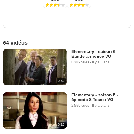
64 vidéos
Elementary - saison 6
Bande-annonce VO
8 382 vues
-
Il y a 8 ans
0:30
Elementary - saison 5 -
épisode 8 Teaser VO
2 555 vues
-
Il y a 9 ans
0:20