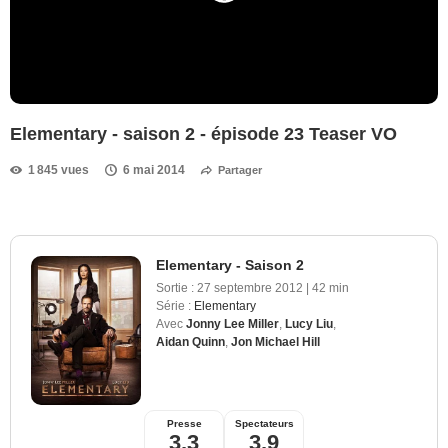
Elementary - saison 2 - épisode 23 Teaser VO
1 845 vues
6 mai 2014
Partager
Elementary - Saison 2
Sortie :
27 septembre 2012
|
42 min
Série :
Elementary
Avec
Jonny Lee Miller
,
Lucy Liu
,
Aidan Quinn
,
Jon Michael Hill
Presse
Spectateurs
3,3
3,9