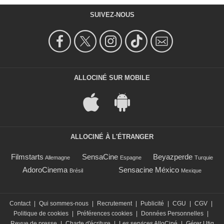
SUIVEZ-NOUS
ALLOCINÉ SUR MOBILE
ALLOCINÉ À L'ÉTRANGER
Filmstarts
SensaCine
Beyazperde
Allemagne
Espagne
Turquie
AdoroCinema
Sensacine México
Brésil
Mexique
Contact
|
Qui sommes-nous
|
Recrutement
|
Publicité
|
CGU
|
CGV
|
Politique de cookies
|
Préférences cookies
|
Données Personnelles
|
Revue de presse
|
Charte d'écriture
|
Les services AlloCiné
|
Gérer Utiq