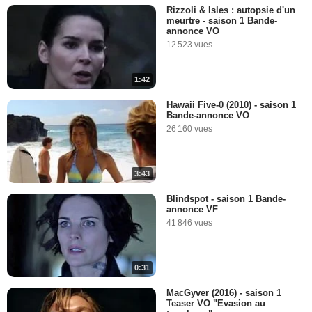
Rizzoli & Isles : autopsie d'un
meurtre - saison 1 Bande-
annonce VO
12 523 vues
1:42
Hawaii Five-0 (2010) - saison 1
Bande-annonce VO
26 160 vues
3:43
Blindspot - saison 1 Bande-
annonce VF
41 846 vues
0:31
MacGyver (2016) - saison 1
Teaser VO "Evasion au