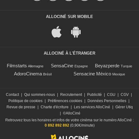
ALLOCINÉ SUR MOBILE
ALLOCINÉ À L'ÉTRANGER
Filmstarts
SensaCine
Beyazperde
Allemagne
Espagne
Turquie
AdoroCinema
Sensacine México
Brésil
Mexique
Contact
|
Qui sommes-nous
|
Recrutement
|
Publicité
|
CGU
|
CGV
|
Politique de cookies
|
Préférences cookies
|
Données Personnelles
|
Revue de presse
|
Charte d'écriture
|
Les services AlloCiné
|
Gérer Utiq
|
©AlloCiné
Retrouvez tous les horaires et infos de votre cinéma sur le numéro AlloCiné :
0 892 892 892
(0,90€/minute)