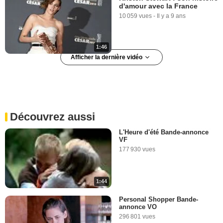
d'amour avec la France
10 059 vues
-
Il y a 9 ans
1:46
Afficher la dernière vidéo
#Fun Facts - Chloë Grace
Moretz
4 163 vues
-
Il y a 8 ans
Découvrez aussi
2:08
L'Heure d'été Bande-annonce
VF
177 930 vues
1:44
Personal Shopper Bande-
annonce VO
296 801 vues