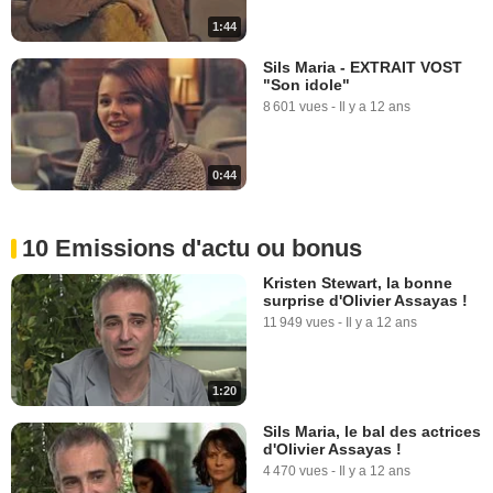
1:44
Sils Maria - EXTRAIT VOST
"Son idole"
8 601 vues
-
Il y a 12 ans
0:44
10 Emissions d'actu ou bonus
Kristen Stewart, la bonne
surprise d'Olivier Assayas !
11 949 vues
-
Il y a 12 ans
1:20
Sils Maria, le bal des actrices
d'Olivier Assayas !
4 470 vues
-
Il y a 12 ans