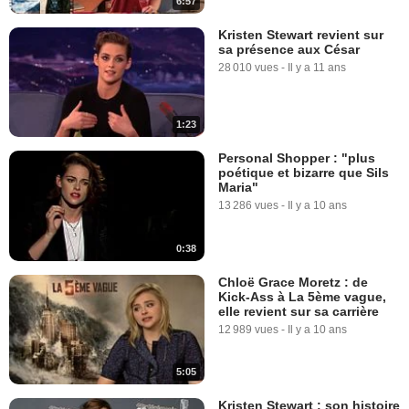
6:57
Kristen Stewart revient sur
sa présence aux César
28 010 vues
-
Il y a 11 ans
1:23
Personal Shopper : "plus
poétique et bizarre que Sils
Maria"
13 286 vues
-
Il y a 10 ans
0:38
Chloë Grace Moretz : de
Kick-Ass à La 5ème vague,
elle revient sur sa carrière
12 989 vues
-
Il y a 10 ans
5:05
Kristen Stewart : son histoire