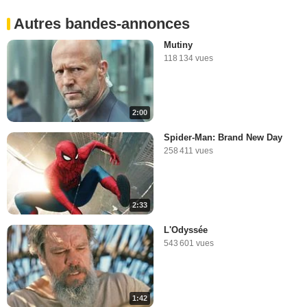
Autres bandes-annonces
Mutiny
118 134 vues
2:00
Spider-Man: Brand New Day
258 411 vues
2:33
L'Odyssée
543 601 vues
1:42