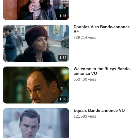
1:45
Doubles Vies Bande-annonce
VF
339 214 vues
1:34
Welcome to the Rileys Bande-
annonce VO
553 450 vues
1:36
Equals Bande-annonce VO
121 583 vues