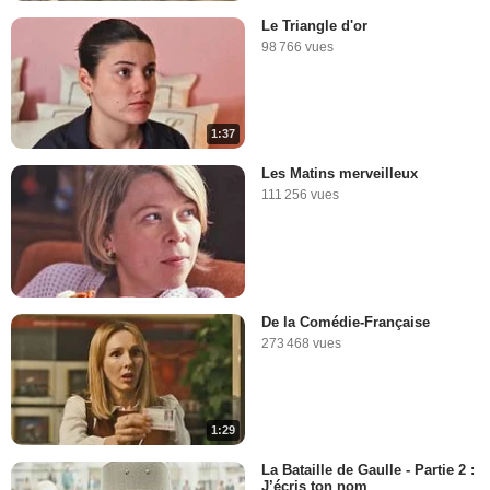
Le Triangle d'or
98 766 vues
1:37
Les Matins merveilleux
111 256 vues
De la Comédie-Française
273 468 vues
1:29
La Bataille de Gaulle - Partie 2 :
J’écris ton nom