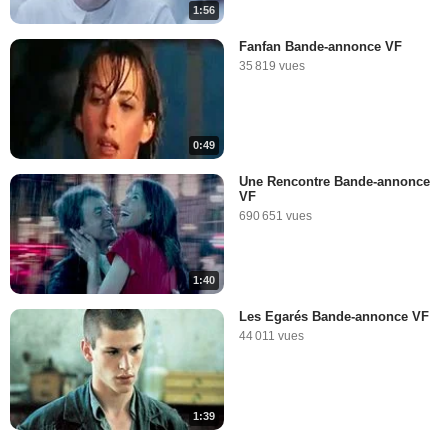
1:56
Fanfan Bande-annonce VF
35 819 vues
0:49
Une Rencontre Bande-annonce
VF
690 651 vues
1:40
Les Egarés Bande-annonce VF
44 011 vues
1:39