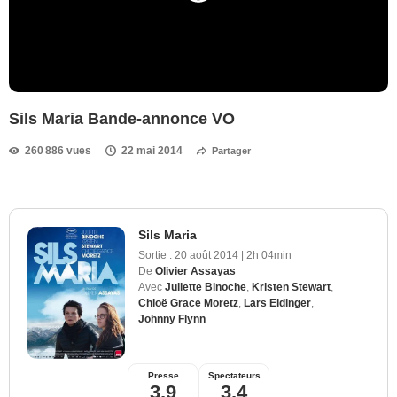
Sils Maria Bande-annonce VO
260 886 vues
22 mai 2014
Partager
Sils Maria
Sortie :
20 août 2014
|
2h 04min
De
Olivier Assayas
Avec
Juliette Binoche
,
Kristen Stewart
,
Chloë Grace Moretz
,
Lars Eidinger
,
Johnny Flynn
Presse
Spectateurs
3,9
3,4