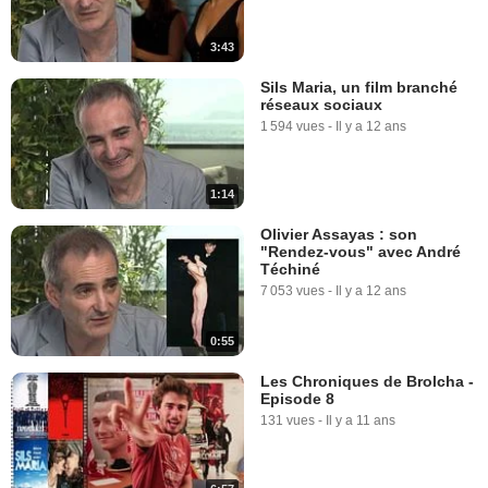
3:43
Sils Maria, un film branché
réseaux sociaux
1 594 vues
-
Il y a 12 ans
1:14
Olivier Assayas : son
"Rendez-vous" avec André
Téchiné
7 053 vues
-
Il y a 12 ans
0:55
Les Chroniques de Brolcha -
Episode 8
131 vues
-
Il y a 11 ans