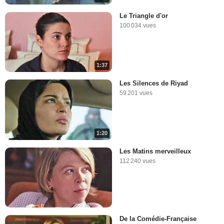
Le Triangle d'or
100 034 vues
1:37
Les Silences de Riyad
59 201 vues
1:20
Les Matins merveilleux
112 240 vues
De la Comédie-Française