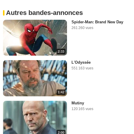
Autres bandes-annonces
Spider-Man: Brand New Day
261 260 vues
2:33
L'Odyssée
551 163 vues
1:42
Mutiny
120 165 vues
2:00