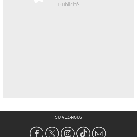
SUIVEZ-NOUS