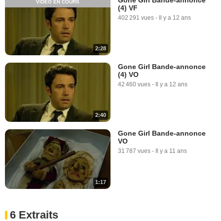
VIDÉO EN COURS
(4) VF
402 291 vues
-
Il y a 12 ans
2:28
Gone Girl Bande-annonce
(4) VO
42 460 vues
-
Il y a 12 ans
2:40
Gone Girl Bande-annonce
VO
31 787 vues
-
Il y a 11 ans
1:17
6 Extraits