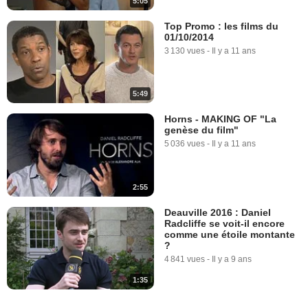
5:05
Top Promo : les films du
01/10/2014
3 130 vues
-
Il y a 11 ans
5:49
Horns - MAKING OF "La
genèse du film"
5 036 vues
-
Il y a 11 ans
2:55
Deauville 2016 : Daniel
Radcliffe se voit-il encore
comme une étoile montante
?
4 841 vues
-
Il y a 9 ans
1:35