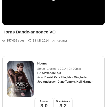
Horns Bande-annonce VO
357 426 vues
28 juil. 2014
Partager
Horns
Sortie :
1 octobre 2014
|
2h 00min
De
Alexandre Aja
Avec
Daniel Radcliffe
,
Max Minghella
,
Joe Anderson
,
Juno Temple
,
Kelli Garner
Presse
Spectateurs
3,0
3,2