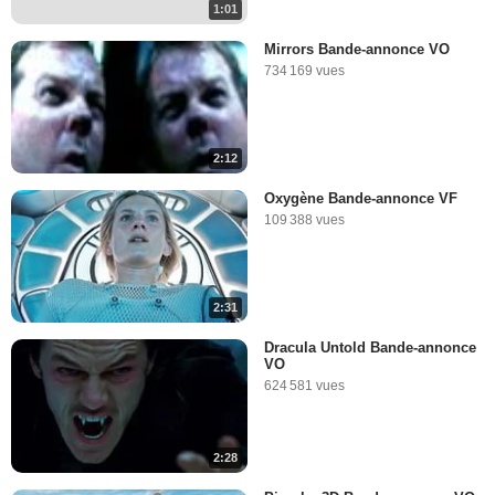
1:01
Mirrors Bande-annonce VO
734 169 vues
2:12
Oxygène Bande-annonce VF
109 388 vues
2:31
Dracula Untold Bande-annonce
VO
624 581 vues
2:28