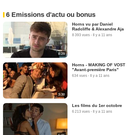
6 Emissions d'actu ou bonus
Horns vu par Daniel
Radcliffe & Alexandre Aja
8 393 vues
-
Il y a 11 ans
8:29
Horns - MAKING OF VOST
"Avant-première Paris"
634 vues
-
Il y a 11 ans
3:30
Les films du 1er octobre
6 213 vues
-
Il y a 11 ans