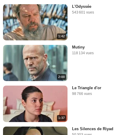
L'Odyssée
543 601 vues
1:42
Mutiny
118 134 vues
2:00
Le Triangle d'or
98 766 vues
1:37
Les Silences de Riyad
50 303 vues