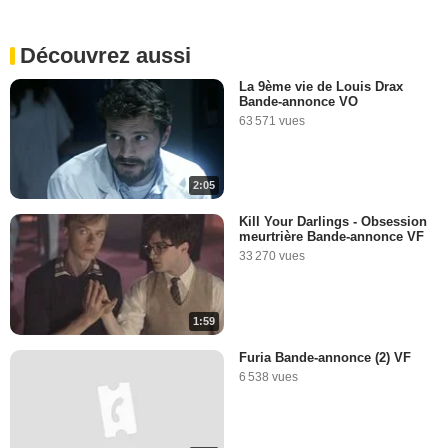
Découvrez aussi
La 9ème vie de Louis Drax
Bande-annonce VO
63 571 vues
2:05
Kill Your Darlings - Obsession
meurtrière Bande-annonce VF
33 270 vues
1:59
Furia Bande-annonce (2) VF
6 538 vues