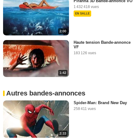
Piranha 3D Bande-annonce VO
1 432 418 vues
EN SALLE
2:00
Haute tension Bande-annonce
VF
183 126 vues
1:42
Autres bandes-annonces
Spider-Man: Brand New Day
258 411 vues
2:33