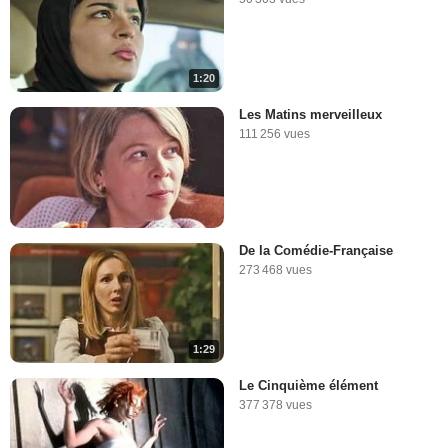
1:20
Les Matins merveilleux
111 256 vues
De la Comédie-Française
273 468 vues
1:29
Le Cinquième élément
377 378 vues