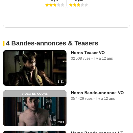
4 Bandes-annonces & Teasers
Horns Teaser VO
32 508 vues
-
Il y a 12 ans
1:11
Horns Bande-annonce VO
VIDÉO EN COURS
357 426 vues
-
Il y a 12 ans
2:03
Horns Bande-annonce VF