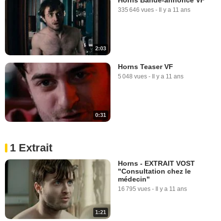
335 646 vues
-
Il y a 11 ans
2:03
Horns Teaser VF
5 048 vues
-
Il y a 11 ans
0:31
1 Extrait
Horns - EXTRAIT VOST
"Consultation chez le
médecin"
16 795 vues
-
Il y a 11 ans
1:21