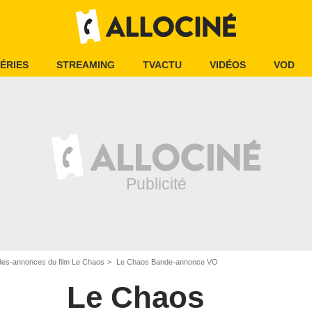
ÉRIES
STREAMING
TVACTU
VIDÉOS
VOD
es-annonces du film Le Chaos
Le Chaos Bande-annonce VO
Le Chaos