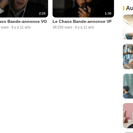
Au
2:24
1:30
aos Bande-annonce VO
Le Chaos Bande-annonce VF
 vues
-
Il y a 11 ans
38 256 vues
-
Il y a 11 ans