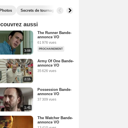
Photos
Secrets de tournage
Box Office
Récompenses
F
couvrez aussi
The Runner Bande-
annonce VO
61 976 vues
PROCHAINEMENT
3:08
Army Of One Bande-
annonce VO
35 626 vues
2:15
Possession Bande-
annonce VO
37 309 vues
1:41
The Watcher Bande-
annonce VO
13 410 vues