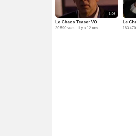
1:06
Le Chaos Teaser VO
Le Ch
20 590 vues
-
Il y a 12 ans
163 470