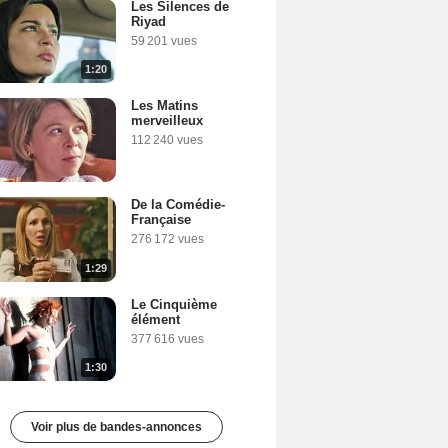
Les Silences de
Riyad
59 201 vues
1:20
Les Matins
merveilleux
112 240 vues
De la Comédie-
Française
276 172 vues
1:29
Le Cinquième
élément
377 616 vues
1:30
Voir plus de bandes-annonces