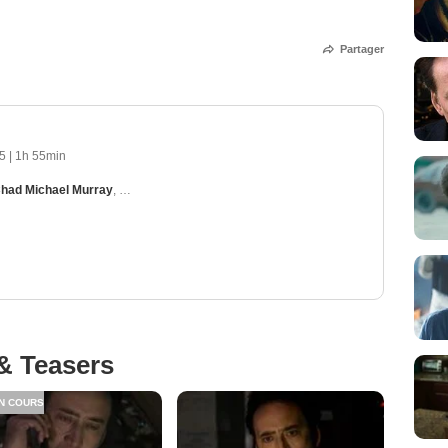
Partager
15
|
1h 55min
had Michael Murray
,
Lea Thompson
,
Nicky Whelan
,
Cassi Thomson
& Teasers
N COURS