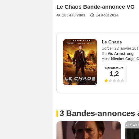
Le Chaos Bande-annonce VO
163 470 vues
14 août 2014
Le Chaos
Sortie :
22 janvier 20
De
Vic Armstrong
Avec
Nicolas Cage
,
C
Spectateurs
1,2
3 Bandes-annonces 
VIDÉO E