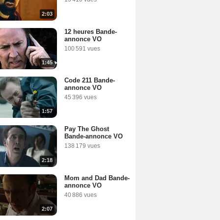
2:03
12 heures Bande-
annonce VO
100 591 vues
1:45
Code 211 Bande-
annonce VO
45 396 vues
1:57
Pay The Ghost
Bande-annonce VO
138 179 vues
2:18
Mom and Dad Bande-
annonce VO
40 886 vues
2:07