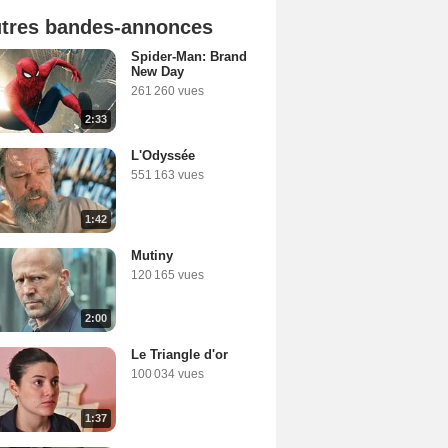
tres bandes-annonces
Spider-Man: Brand
New Day
261 260 vues
2:33
L'Odyssée
551 163 vues
1:42
Mutiny
120 165 vues
2:00
Le Triangle d'or
100 034 vues
1:37