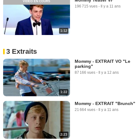
VIDÉO EN COURS
196 715 vues
-
Il y a 11 ans
1:12
3 Extraits
Mommy - EXTRAIT VO "Le
parking"
87 166 vues
-
Il y a 12 ans
1:22
Mommy - EXTRAIT "Brunch"
21 664 vues
-
Il y a 11 ans
2:23