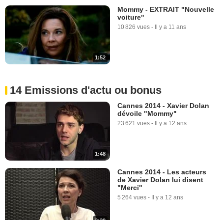
Mommy - EXTRAIT "Nouvelle
voiture"
10 826 vues
-
Il y a 11 ans
1:52
14 Emissions d'actu ou bonus
Cannes 2014 - Xavier Dolan
dévoile "Mommy"
23 621 vues
-
Il y a 12 ans
1:48
Cannes 2014 - Les acteurs
de Xavier Dolan lui disent
"Merci"
5 264 vues
-
Il y a 12 ans