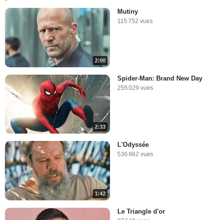
Mutiny
115 752 vues
2:00
Spider-Man: Brand New Day
255 029 vues
2:33
L'Odyssée
536 862 vues
1:42
Le Triangle d'or