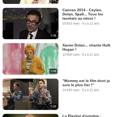
2:29
Cannes 2014 - Ceylan,
Dolan, Spall... Tous les
lauréats au micro !
20 933 vues
-
Il y a 12 ans
7:39
Xavier Dolan... chante Hulk
Hogan !
12 600 vues
-
Il y a 11 ans
1:08
"Mommy est le film dont je
suis le plus fier !"
14 295 vues
-
Il y a 11 ans
7:22
La Playlist d'octobre :