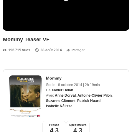
Mommy Teaser VF
196 715 vues
28 août 2014
Partager
Mommy
Sortie :
8 octobre 2014
|
2h 19min
De
Xavier Dolan
Avec
Anne Dorval
,
Antoine-Olivier Pilon
,
Suzanne Clément
,
Patrick Huard
,
Isabelle Nélisse
Presse
Spectateurs
4,3
4,3