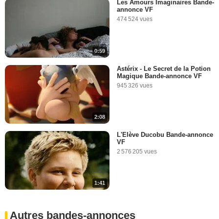
Les Amours Imaginaires Bande-
annonce VF
474 524 vues
0:59
Astérix - Le Secret de la Potion
Magique Bande-annonce VF
945 326 vues
2:08
L'Elève Ducobu Bande-annonce
VF
2 576 205 vues
1:41
Autres bandes-annonces