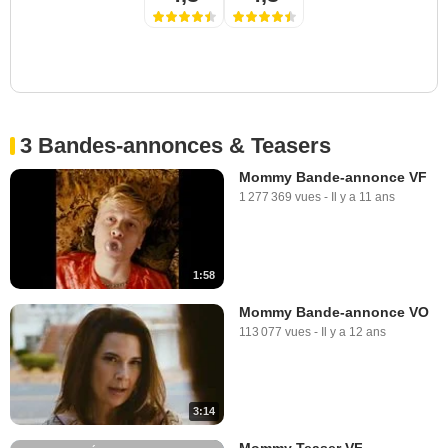
3 Bandes-annonces & Teasers
Mommy Bande-annonce VF
1 277 369 vues
-
Il y a 11 ans
1:58
Mommy Bande-annonce VO
113 077 vues
-
Il y a 12 ans
3:14
Mommy Teaser VF