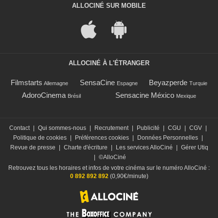
ALLOCINÉ SUR MOBILE
ALLOCINÉ À L'ÉTRANGER
Filmstarts
SensaCine
Beyazperde
Allemagne
Espagne
Turquie
AdoroCinema
Sensacine México
Brésil
Mexique
Contact
|
Qui sommes-nous
|
Recrutement
|
Publicité
|
CGU
|
CGV
|
Politique de cookies
|
Préférences cookies
|
Données Personnelles
|
Revue de presse
|
Charte d'écriture
|
Les services AlloCiné
|
Gérer Utiq
|
©AlloCiné
Retrouvez tous les horaires et infos de votre cinéma sur le numéro AlloCiné :
0 892 892 892
(0,90€/minute)