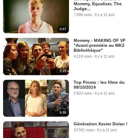
Mommy, Equalizer, The
Judge...
7 698 vues
-
Il y a 11 ans
2:57
Mommy - MAKING OF VF
"Avant-première au MK2
Bibliothèque"
4 219 vues
-
Il y a 11 ans
1:15
Top Promo : les films du
08/10/2014
5 820 vues
-
Il y a 11 ans
5:55
Génération Xavier Dolan !
15 591 vues
-
Il y a 11 ans