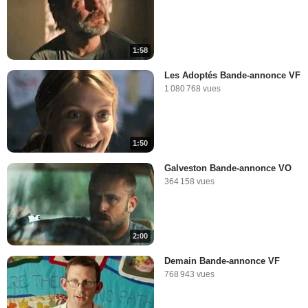
1:58
Les Adoptés Bande-annonce VF
1 080 768 vues
1:50
Galveston Bande-annonce VO
364 158 vues
2:00
Demain Bande-annonce VF
768 943 vues