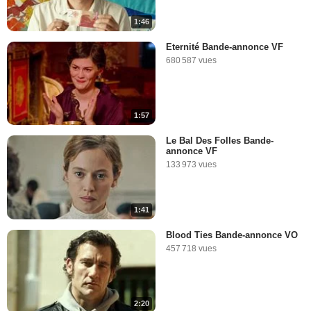
1:46
Eternité Bande-annonce VF
680 587 vues
1:57
Le Bal Des Folles Bande-
annonce VF
133 973 vues
1:41
Blood Ties Bande-annonce VO
457 718 vues
2:20