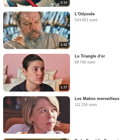
2:33
L'Odyssée
543 601 vues
1:42
Le Triangle d'or
98 766 vues
1:37
Les Matins merveilleux
111 256 vues