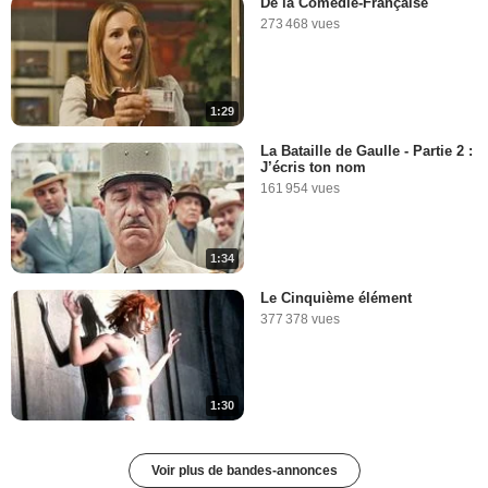
De la Comédie-Française
273 468 vues
1:29
La Bataille de Gaulle - Partie 2 :
J’écris ton nom
161 954 vues
1:34
Le Cinquième élément
377 378 vues
1:30
Voir plus de bandes-annonces