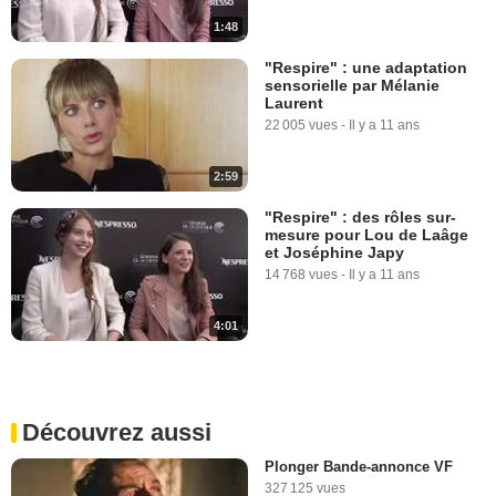
1:48
"Respire" : une adaptation
sensorielle par Mélanie
Laurent
22 005 vues
-
Il y a 11 ans
2:59
"Respire" : des rôles sur-
mesure pour Lou de Laâge
et Joséphine Japy
14 768 vues
-
Il y a 11 ans
4:01
Découvrez aussi
Plonger Bande-annonce VF
327 125 vues