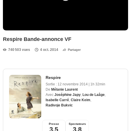
Respire Bande-annonce VF
740 503 vues
4 oct. 2014
Partager
Respire
Sortie :
12 novembre 2014
|
1h 32min
De
Mélanie Laurent
Avec
Joséphine Japy
,
Lou de Laâge
,
Isabelle Carré
,
Claire Keim
,
Radivoje Bukvic
Presse
Spectateurs
3,5
3,8