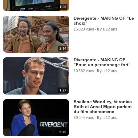
1:05
Divergente - MAKING OF "Le
choix"
15 023 vues
-
Il y a 12 ans
2:14
Divergente - MAKING OF
"Four, un personnage fort"
10 562 vues
-
Il y a 12 ans
1:27
Shailene Woodley, Veronica
Roth et Ansel Elgort parlent
du film phénomène
39 944 vues
-
Il y a 12 ans
5:40