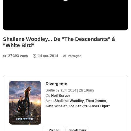
Shailene Woodley... De "The Descendants" à
"White Bird"
27 393 vues
14 oct. 2014
Partager
Divergente
Sortie :
9 avril 2014
|
2h 19min
De
Neil Burger
Avec
Shailene Woodley
,
Theo James
,
Kate Winslet
,
Zoë Kravitz
,
Ansel Elgort
Presse
Spectateurs