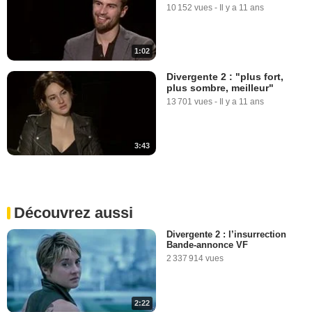
10 152 vues
-
Il y a 11 ans
1:02
Divergente 2 : "plus fort,
plus sombre, meilleur"
13 701 vues
-
Il y a 11 ans
3:43
Découvrez aussi
Divergente 2 : l’insurrection
Bande-annonce VF
2 337 914 vues
2:22