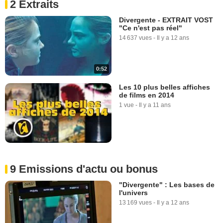
2 Extraits
Divergente - EXTRAIT VOST
"Ce n'est pas réel"
14 637 vues
-
Il y a 12 ans
0:52
Les 10 plus belles affiches
de films en 2014
1 vue
-
Il y a 11 ans
9 Emissions d'actu ou bonus
"Divergente" : Les bases de
l'univers
13 169 vues
-
Il y a 12 ans