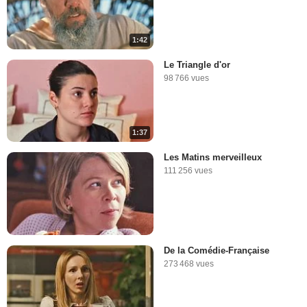
1:42
Le Triangle d'or
98 766 vues
1:37
Les Matins merveilleux
111 256 vues
De la Comédie-Française
273 468 vues