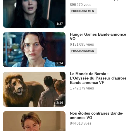
896 270 vues
PROCHAINEMENT
1:37
Hunger Games Bande-annonce
VO
6 131 695 vues
PROCHAINEMENT
2:34
Le Monde de Narnia :
L'Odyssée du Passeur d'aurore
Bande-annonce VF
1 742 179 vues
2:14
Nos étoiles contraires Bande-
annonce VO
844 013 vues