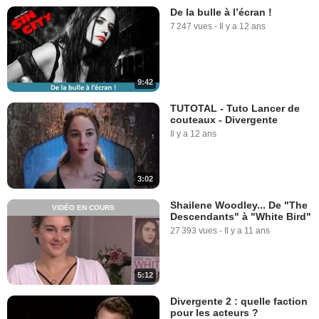
De la bulle à l’écran !
7 247 vues
-
Il y a 12 ans
9:42
TUTOTAL - Tuto Lancer de
couteaux - Divergente
Il y a 12 ans
3:02
Shailene Woodley... De "The
VIDÉO EN COURS
Descendants" à "White Bird"
27 393 vues
-
Il y a 11 ans
5:12
Divergente 2 : quelle faction
pour les acteurs ?