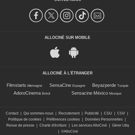
ALLOCINÉ SUR MOBILE
ALLOCINÉ À L'ÉTRANGER
Filmstarts
SensaCine
Beyazperde
Allemagne
Espagne
Turquie
AdoroCinema
Sensacine México
Brésil
Mexique
Contact
|
Qui sommes-nous
|
Recrutement
|
Publicité
|
CGU
|
CGV
|
Politique de cookies
|
Préférences cookies
|
Données Personnelles
|
Revue de presse
|
Charte d'écriture
|
Les services AlloCiné
|
Gérer Utiq
|
©AlloCiné