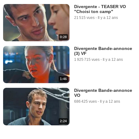
Divergente - TEASER VO
"Choisi ton camp"
21 515 vues
-
Il y a 12 ans
0:28
Divergente Bande-annonce
(3) VF
1 925 715 vues
-
Il y a 12 ans
1:46
Divergente Bande-annonce
VO
686 425 vues
-
Il y a 12 ans
2:24