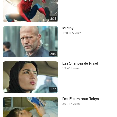
2:33
Mutiny
120 165 vues
2:00
Les Silences de Riyad
59 201 vues
1:20
Des Fleurs pour Tokyo
39 917 vues