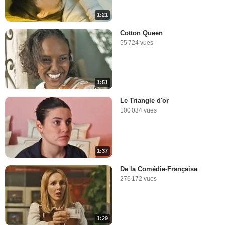
1:21
Cotton Queen
55 724 vues
1:51
Le Triangle d'or
100 034 vues
1:37
De la Comédie-Française
276 172 vues
1:29