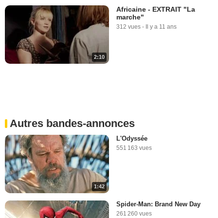
Africaine - EXTRAIT "La
marche"
312 vues
-
Il y a 11 ans
2:10
Autres bandes-annonces
L'Odyssée
551 163 vues
1:42
Spider-Man: Brand New Day
261 260 vues