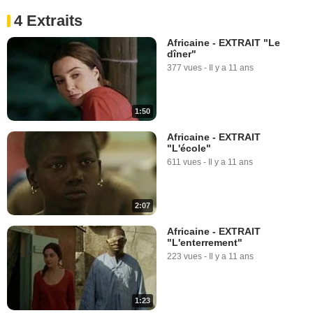
4 Extraits
Africaine - EXTRAIT "Le
dîner"
377 vues
-
Il y a 11 ans
1:50
Africaine - EXTRAIT
"L'école"
611 vues
-
Il y a 11 ans
2:07
Africaine - EXTRAIT
"L'enterrement"
223 vues
-
Il y a 11 ans
1:23