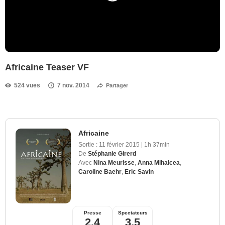
Africaine Teaser VF
524 vues
7 nov. 2014
Partager
Africaine
Sortie :
11 février 2015
|
1h 37min
De
Stéphanie Girerd
Avec
Nina Meurisse
,
Anna Mihalcea
,
Caroline Baehr
,
Eric Savin
Presse
Spectateurs
2,4
3,5