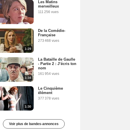
Les Matins
merveilleux
111 256 vues
De la Comédie-
Française
273 468 vues
1:29
La Bataille de Gaulle
- Partie 2 : J’écris ton
nom
161 954 vues
1:34
Le Cinquième
élément
377 378 vues
1:30
Voir plus de bandes-annonces