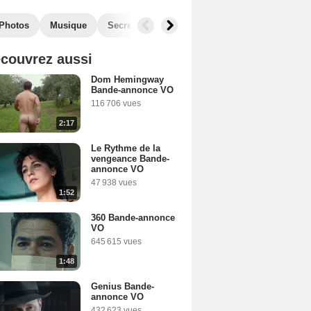
Photos
Musique
Secrets de tournage
Récompenses
Fil
couvrez aussi
Dom Hemingway
Bande-annonce VO
116 706 vues
2:17
Le Rythme de la
vengeance Bande-
annonce VO
47 938 vues
1:52
360 Bande-annonce
VO
645 615 vues
1:48
Genius Bande-
annonce VO
432 623 vues