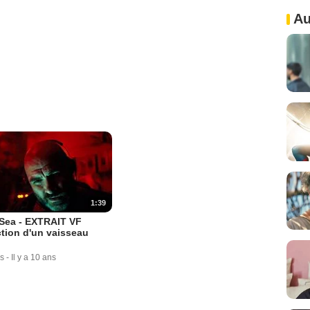
Au
1:39
Sea - EXTRAIT VF
tion d'un vaisseau
"
s
-
Il y a 10 ans