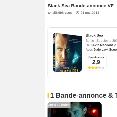
Black Sea Bande-annonce VF
156 608 vues
21 nov. 2014
Black Sea
Sortie :
21 octobre 20
De
Kevin Macdonald
Avec
Jude Law
,
Scoo
Spectateurs
2,9
1 Bande-annonce & 
VIDÉO EN COURS