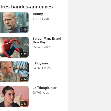
tres bandes-annonces
Mutiny
118 134 vues
2:00
Spider-Man: Brand
New Day
258 411 vues
2:33
L'Odyssée
543 601 vues
1:42
Le Triangle d'or
98 766 vues
1:37