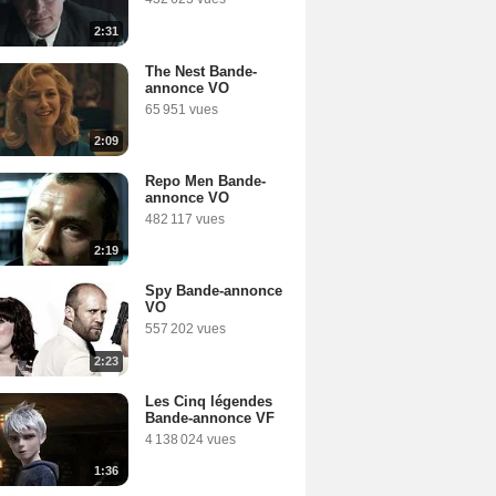
2:31
The Nest Bande-
annonce VO
65 951 vues
2:09
Repo Men Bande-
annonce VO
482 117 vues
2:19
Spy Bande-annonce
VO
557 202 vues
2:23
Les Cinq légendes
Bande-annonce VF
4 138 024 vues
1:36