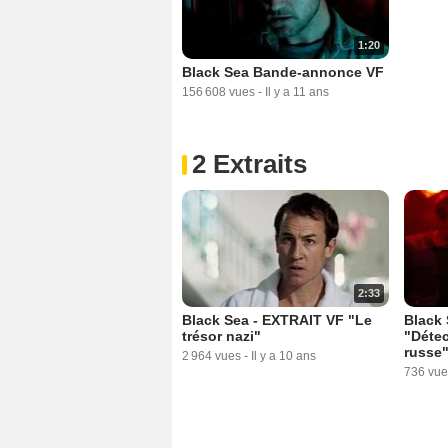
1:20
Black Sea Bande-annonce VF
156 608 vues
-
Il y a 11 ans
2 Extraits
2:33
Black Sea - EXTRAIT VF "Le
Black 
trésor nazi"
"Détec
russe
2 964 vues
-
Il y a 10 ans
736 vue