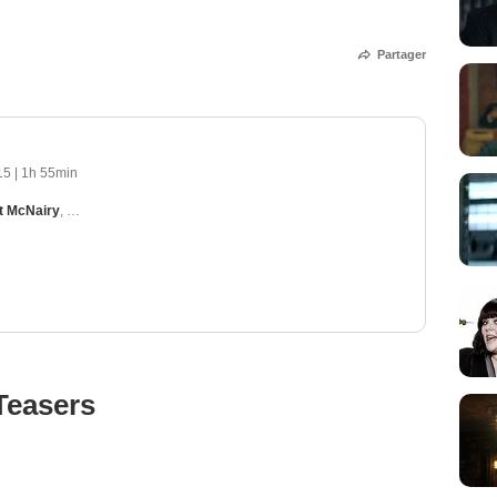
Partager
15
|
1h 55min
t McNairy
,
Ben Mendelsohn
,
Jodie Whittaker
,
David Threlfall
Teasers