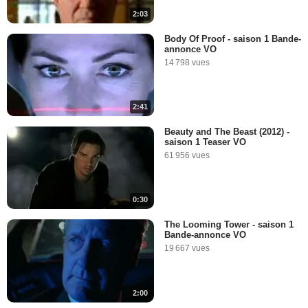
2:03
Body Of Proof - saison 1 Bande-
annonce VO
14 798 vues
2:41
Beauty and The Beast (2012) -
saison 1 Teaser VO
61 956 vues
0:30
The Looming Tower - saison 1
Bande-annonce VO
19 667 vues
2:00