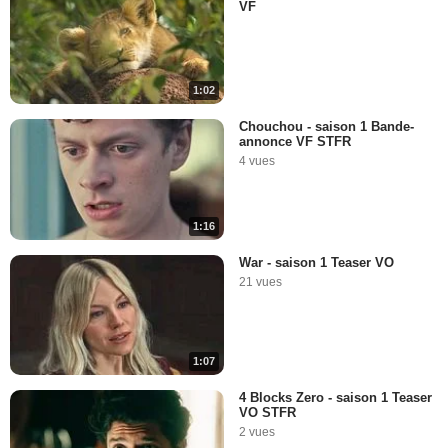
VF
1:02
Chouchou - saison 1 Bande-
annonce VF STFR
4 vues
1:16
War - saison 1 Teaser VO
21 vues
1:07
4 Blocks Zero - saison 1 Teaser
VO STFR
2 vues