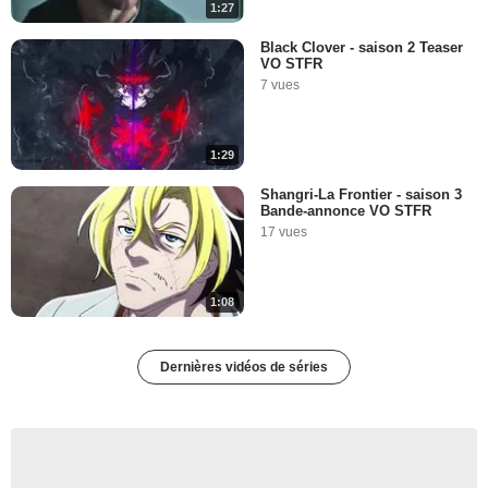
1:27
Black Clover - saison 2 Teaser
VO STFR
7 vues
1:29
Shangri-La Frontier - saison 3
Bande-annonce VO STFR
17 vues
1:08
Dernières vidéos de séries