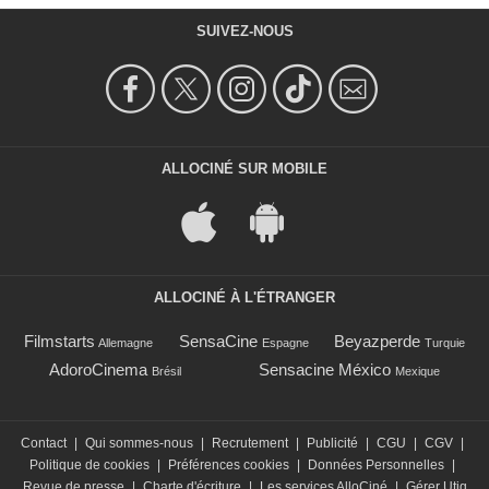
SUIVEZ-NOUS
ALLOCINÉ SUR MOBILE
ALLOCINÉ À L'ÉTRANGER
Filmstarts
SensaCine
Beyazperde
Allemagne
Espagne
Turquie
AdoroCinema
Sensacine México
Brésil
Mexique
Contact
|
Qui sommes-nous
|
Recrutement
|
Publicité
|
CGU
|
CGV
|
Politique de cookies
|
Préférences cookies
|
Données Personnelles
|
Revue de presse
|
Charte d'écriture
|
Les services AlloCiné
|
Gérer Utiq