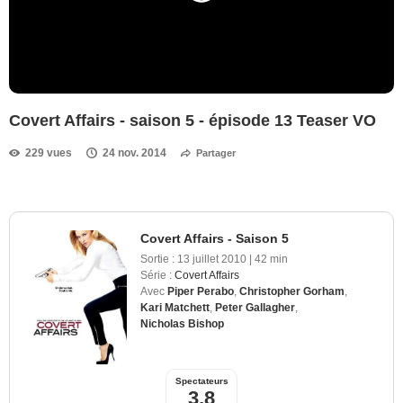
Covert Affairs - saison 5 - épisode 13 Teaser VO
229 vues
24 nov. 2014
Partager
Covert Affairs - Saison 5
Sortie :
13 juillet 2010
|
42 min
Série :
Covert Affairs
Avec
Piper Perabo
,
Christopher Gorham
,
Kari Matchett
,
Peter Gallagher
,
Nicholas Bishop
Spectateurs
3,8