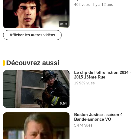
402 vues
-
Il y a 12 ans
0:19
Afficher les autres vidéos
Découvrez aussi
Le clip de l'offre fiction 2014 -
2015 13ème Rue
19 939 vues
0:54
Boston Justice - saison 4
Bande-annonce VO
5 474 vues