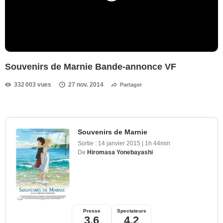
Souvenirs de Marnie Bande-annonce VF
332 003 vues
27 nov. 2014
Partager
Souvenirs de Marnie
Sortie :
14 janvier 2015
|
1h 44min
De
Hiromasa Yonebayashi
Presse
Spectateurs
3,6
4,2