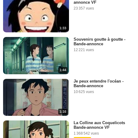
annonce VF
23 357 vues
1:33
Souvenirs goutte à goutte -
Bande-annonce
12 221 vues
1:44
Je peux entendre l'océan -
Bande-annonce
10 625 vues
1:16
La Colline aux Coquelicots
Bande-annonce VF
1 368 542 vues