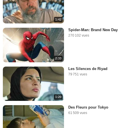
1:42
Spider-Man: Brand New Day
270 102 vues
2:33
Les Silences de Riyad
79 751 vues
1:20
Des Fleurs pour Tokyo
61 509 vues