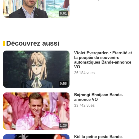
6:01
Découvrez aussi
Violet Evergarden : Eternité et
la poupée de souvenirs
automatiques Bande-annonce
VO
26 184 vues
0:58
Bajrangi Bhaijaan Bande-
annonce VO
33 742 vues
1:28
Kié la petite peste Bande-