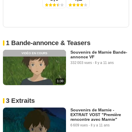
1 Bande-annonce & Teasers
Souvenirs de Marnie Bande-
VIDÉO EN COURS
annonce VF
332 003 vues
-
Il y a 11 ans
1:30
3 Extraits
Souvenirs de Marnie -
EXTRAIT VOST "Première
rencontre avec Marnie"
6 609 vues
-
Il y a 11 ans