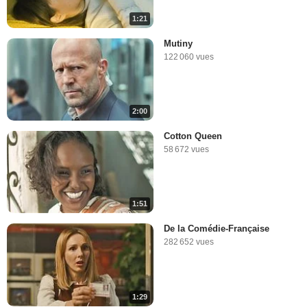
1:21
Mutiny
122 060 vues
2:00
Cotton Queen
58 672 vues
1:51
De la Comédie-Française
282 652 vues
1:29