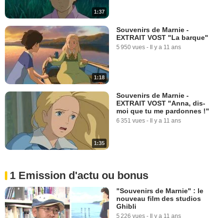
1:37
Souvenirs de Marnie -
EXTRAIT VOST "La barque"
5 950 vues
-
Il y a 11 ans
1:18
Souvenirs de Marnie -
EXTRAIT VOST "Anna, dis-
moi que tu me pardonnes !"
6 351 vues
-
Il y a 11 ans
1:35
1 Emission d'actu ou bonus
"Souvenirs de Marnie" : le
nouveau film des studios
Ghibli
5 226 vues
-
Il y a 11 ans