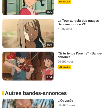
EN SALLE
1:26
La Tour au-delà des nuages
Bande-annonce VO
6 955 vues
3:16
"Si tu tends l'oreille" - Bande-
annonce
96 992 vues
EN SALLE
0:54
Autres bandes-annonces
L'Odyssée
564 643 vues