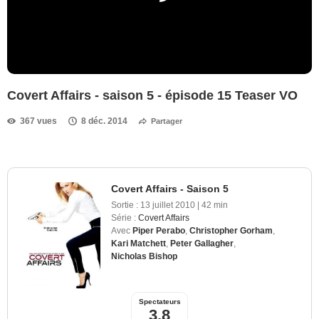
Covert Affairs - saison 5 - épisode 15 Teaser VO
367 vues
8 déc. 2014
Partager
Covert Affairs - Saison 5
Sortie :
13 juillet 2010
|
42 min
Série :
Covert Affairs
Avec
Piper Perabo
,
Christopher Gorham
,
Kari Matchett
,
Peter Gallagher
,
Nicholas Bishop
Spectateurs
3,8