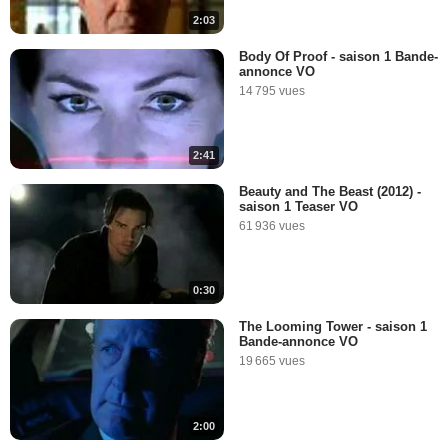
2:03
Body Of Proof - saison 1 Bande-
annonce VO
14 795 vues
2:41
Beauty and The Beast (2012) -
saison 1 Teaser VO
61 936 vues
0:30
The Looming Tower - saison 1
Bande-annonce VO
19 665 vues
2:00