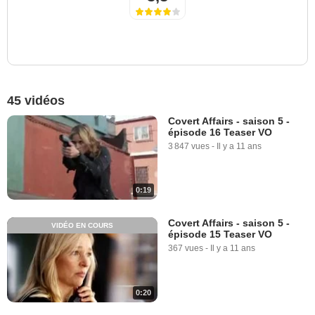
45 vidéos
Covert Affairs - saison 5 -
épisode 16 Teaser VO
3 847 vues
-
Il y a 11 ans
0:19
Covert Affairs - saison 5 -
VIDÉO EN COURS
épisode 15 Teaser VO
367 vues
-
Il y a 11 ans
0:20