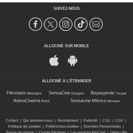
SUIVEZ-NOUS
ALLOCINÉ SUR MOBILE
ALLOCINÉ À L'ÉTRANGER
Filmstarts
SensaCine
Beyazperde
Allemagne
Espagne
Turquie
AdoroCinema
Sensacine México
Brésil
Mexique
Contact
|
Qui sommes-nous
|
Recrutement
|
Publicité
|
CGU
|
CGV
|
Politique de cookies
|
Préférences cookies
|
Données Personnelles
|
Revue de presse
|
Charte d'écriture
|
Les services AlloCiné
|
Gérer Utiq