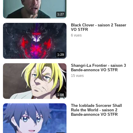
1:27
Black Clover - saison 2 Teaser
VO STFR
6 vues
1:29
Shangri-La Frontier - saison 3
Bande-annonce VO STFR
15 vues
1:08
The Iceblade Sorcerer Shall
Rule the World - saison 2
Bande-annonce VO STFR