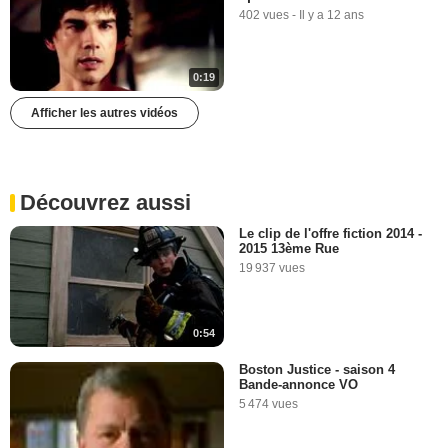
402 vues
-
Il y a 12 ans
0:19
Afficher les autres vidéos
Découvrez aussi
Le clip de l'offre fiction 2014 -
2015 13ème Rue
19 937 vues
0:54
Boston Justice - saison 4
Bande-annonce VO
5 474 vues