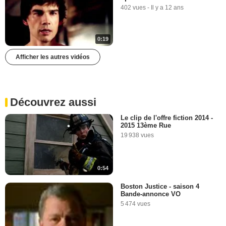
402 vues
-
Il y a 12 ans
0:19
Afficher les autres vidéos
Découvrez aussi
Le clip de l'offre fiction 2014 -
2015 13ème Rue
19 938 vues
0:54
Boston Justice - saison 4
Bande-annonce VO
5 474 vues