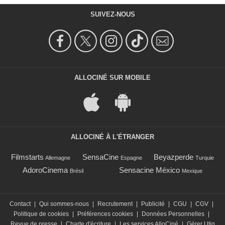
SUIVEZ-NOUS
ALLOCINÉ SUR MOBILE
ALLOCINÉ À L'ÉTRANGER
Filmstarts
SensaCine
Beyazperde
Allemagne
Espagne
Turquie
AdoroCinema
Sensacine México
Brésil
Mexique
Contact
|
Qui sommes-nous
|
Recrutement
|
Publicité
|
CGU
|
CGV
|
Politique de cookies
|
Préférences cookies
|
Données Personnelles
|
Revue de presse
|
Charte d'écriture
|
Les services AlloCiné
|
Gérer Utiq