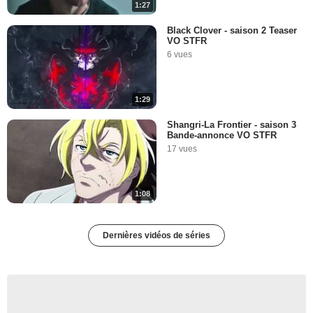
1:27
Black Clover - saison 2 Teaser
VO STFR
6 vues
1:29
Shangri-La Frontier - saison 3
Bande-annonce VO STFR
17 vues
1:08
Dernières vidéos de séries