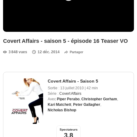
Covert Affairs - saison 5 - épisode 16 Teaser VO
3 848 vues
12 déc. 2014
Partager
Covert Affairs - Saison 5
Sortie :
13 juillet 2010
|
42 min
Série :
Covert Affairs
Avec
Piper Perabo
,
Christopher Gorham
,
Kari Matchett
,
Peter Gallagher
,
Nicholas Bishop
Spectateurs
3,8