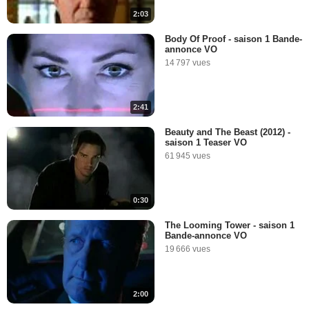
2:03
Body Of Proof - saison 1 Bande-
annonce VO
14 797 vues
2:41
Beauty and The Beast (2012) -
saison 1 Teaser VO
61 945 vues
0:30
The Looming Tower - saison 1
Bande-annonce VO
19 666 vues
2:00