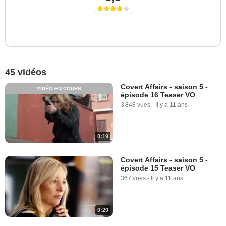
45 vidéos
Covert Affairs - saison 5 -
VIDÉO EN COURS
épisode 16 Teaser VO
3 848 vues
-
Il y a 11 ans
0:19
Covert Affairs - saison 5 -
épisode 15 Teaser VO
367 vues
-
Il y a 11 ans
0:20