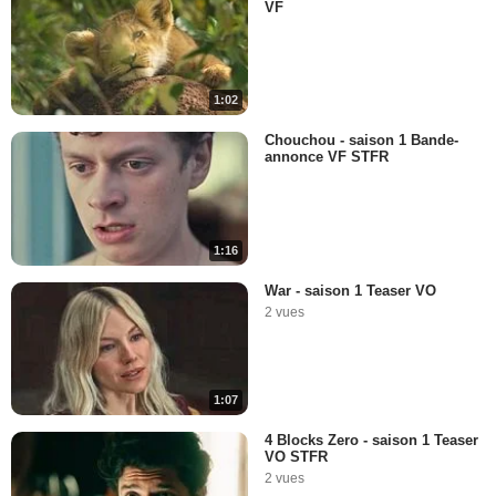
VF
1:02
Chouchou - saison 1 Bande-
annonce VF STFR
1:16
War - saison 1 Teaser VO
2 vues
1:07
4 Blocks Zero - saison 1 Teaser
VO STFR
2 vues