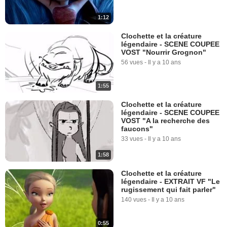
1:12
Clochette et la créature
légendaire - SCENE COUPEE
VOST "Nourrir Grognon"
56 vues
-
Il y a 10 ans
1:55
Clochette et la créature
légendaire - SCENE COUPEE
VOST "A la recherche des
faucons"
33 vues
-
Il y a 10 ans
1:58
Clochette et la créature
légendaire - EXTRAIT VF "Le
rugissement qui fait parler"
140 vues
-
Il y a 10 ans
0:55