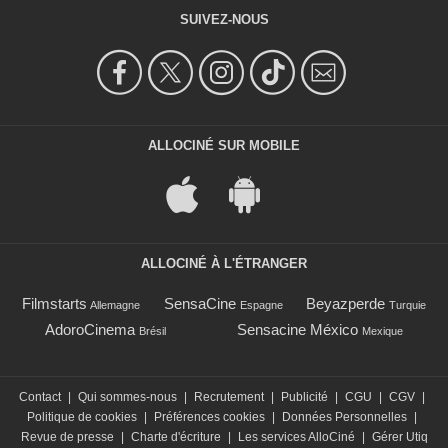
SUIVEZ-NOUS
ALLOCINÉ SUR MOBILE
ALLOCINÉ À L'ÉTRANGER
Filmstarts
SensaCine
Beyazperde
Allemagne
Espagne
Turquie
AdoroCinema
Sensacine México
Brésil
Mexique
Contact
|
Qui sommes-nous
|
Recrutement
|
Publicité
|
CGU
|
CGV
|
Politique de cookies
|
Préférences cookies
|
Données Personnelles
|
Revue de presse
|
Charte d'écriture
|
Les services AlloCiné
|
Gérer Utiq