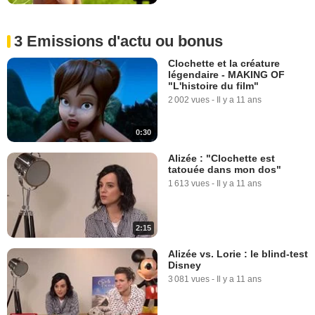
3 Emissions d'actu ou bonus
Clochette et la créature
légendaire - MAKING OF
"L'histoire du film"
2 002 vues
-
Il y a 11 ans
0:30
Alizée : "Clochette est
tatouée dans mon dos"
1 613 vues
-
Il y a 11 ans
2:15
Alizée vs. Lorie : le blind-test
Disney
3 081 vues
-
Il y a 11 ans