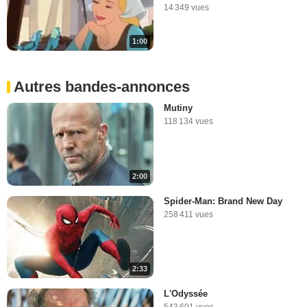
14 349 vues
1:00
Autres bandes-annonces
Mutiny
118 134 vues
2:00
Spider-Man: Brand New Day
258 411 vues
2:33
L'Odyssée
543 601 vues