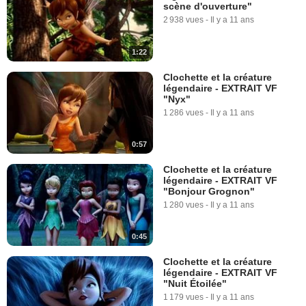
scène d'ouverture"
2 938 vues
-
Il y a 11 ans
1:22
Clochette et la créature
légendaire - EXTRAIT VF
"Nyx"
1 286 vues
-
Il y a 11 ans
0:57
Clochette et la créature
légendaire - EXTRAIT VF
"Bonjour Grognon"
1 280 vues
-
Il y a 11 ans
0:45
Clochette et la créature
légendaire - EXTRAIT VF
"Nuit Étoilée"
1 179 vues
-
Il y a 11 ans