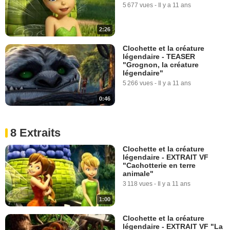
5 677 vues
-
Il y a 11 ans
2:26
Clochette et la créature
légendaire - TEASER
"Grognon, la créature
légendaire"
5 266 vues
-
Il y a 11 ans
0:46
8 Extraits
Clochette et la créature
légendaire - EXTRAIT VF
"Cachotterie en terre
animale"
3 118 vues
-
Il y a 11 ans
1:00
Clochette et la créature
légendaire - EXTRAIT VF "La