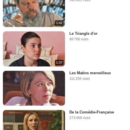
1:42
Le Triangle d'or
98 766 vues
1:37
Les Matins merveilleux
111 256 vues
De la Comédie-Française
273 468 vues