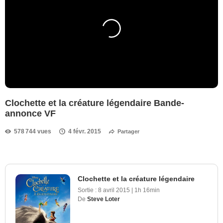
Clochette et la créature légendaire Bande-
annonce VF
578 744 vues
4 févr. 2015
Partager
Clochette et la créature légendaire
Sortie :
8 avril 2015
|
1h 16min
De
Steve Loter