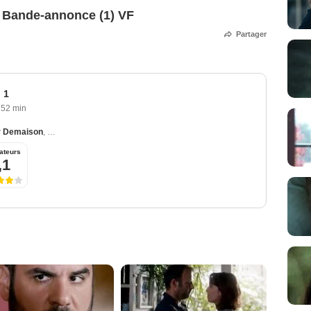
1 Bande-annonce (1) VF
Partager
 1
52 min
r Demaison
,
Pierre-François Martin-Laval
,
Alix Poisson
,
Alice Pol
,
Laurent Bate
ateurs
,1