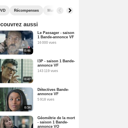
DVD
Récompenses
Musique
Photos
Séries similaires
couvrez aussi
Le Passager - saison
1 Bande-annonce VF
16 000 vues
0:46
I3P - saison 1 Bande-
annonce VF
143 119 vues
0:47
Détectives Bande-
annonce VF
5 918 vues
0:34
Géométrie de la mort
- saison 1 Bande-
annonce VO