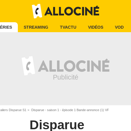
ÉRIES
STREAMING
TVACTU
VIDÉOS
VOD
ailers Disparue S1
Disparue - saison 1 - épisode 1 Bande-annonce (1) VF
Disparue