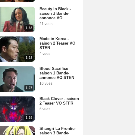
Beauty In Black -
saison 3 Bande-
annonce VO
21 vues
1:38
Made in Korea -
saison 2 Teaser VO
STEN
4 vues
1:23
Blood Sacrifice -
saison 1 Bande-
annonce VO STEN
16 vues
1:27
Black Clover - saison
2 Teaser VO STFR
6 vues
1:29
Shangri-La Frontier -
saison 3 Bande-