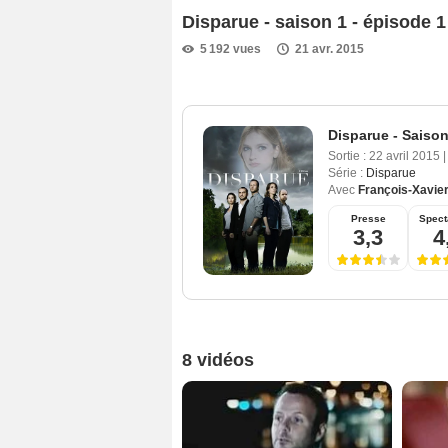
Disparue - saison 1 - épisode 
5 192 vues
21 avr. 2015
Disparue - Saison
Sortie :
22 avril 2015
|
Série :
Disparue
Avec
François-Xavie
Presse
Spect
3,3
4
8 vidéos