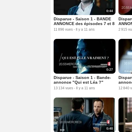
0:44
Disparue - Saison 1 - BANDE
Dispar
ANNONCE des épisodes 7 et 8
ANNONC
11 896 vues
-
Il y a 11 ans
2 915 v
0:27
Disparue - Saison 1 - Bande-
Dispar
annonce "Qui est Léa ?"
annonc
13 134 vues
-
Il y a 11 ans
12 840 
0:40