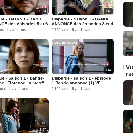
0:34
0:40
ue - saison 1 - BANDE
Disparue - Saison 1 - BANDE
E des épisodes 5 et 6
ANNONCE des épisodes 3 et 4
ues
-
Il y a 11 ans
2 725 vues
-
Il y a 11 ans
VIDÉO EN COURS
Vi
0:37
0:44
ré
ue - Saison 1 - Bande-
Disparue - saison 1 - épisode
e "Florence, la mère"
1 Bande-annonce (1) VF
vues
-
Il y a 11 ans
5 192 vues
-
Il y a 11 ans
1:57