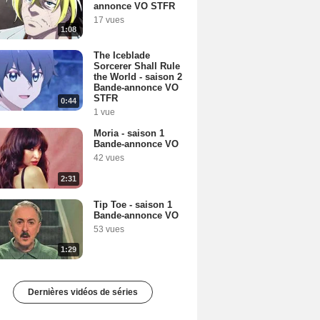
annonce VO STFR
17 vues
1:08
The Iceblade
Sorcerer Shall Rule
the World - saison 2
Bande-annonce VO
STFR
0:44
1 vue
Moria - saison 1
Bande-annonce VO
42 vues
2:31
Tip Toe - saison 1
Bande-annonce VO
53 vues
1:29
Dernières vidéos de séries