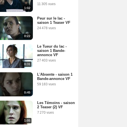
11 305 vues
1:02
Peur sur le lac -
saison 1 Teaser VF
24 478 vues
0:22
Le Tueur du lac -
saison 1 Bande-
au
annonce VF
27 403 vues
0:31
L'Absente - saison 1
Bande-annonce VF
59 183 vues
0:45
Les Témoins - saison
2 Teaser (2) VF
7 270 vues
1:05