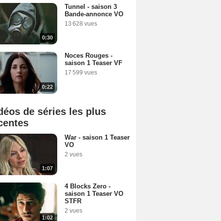
Tunnel - saison 3
Bande-annonce VO
13 628 vues
0:30
Noces Rouges -
saison 1 Teaser VF
17 599 vues
0:22
déos de séries les plus
centes
War - saison 1 Teaser
VO
2 vues
1:07
4 Blocks Zero -
saison 1 Teaser VO
STFR
2 vues
1:02