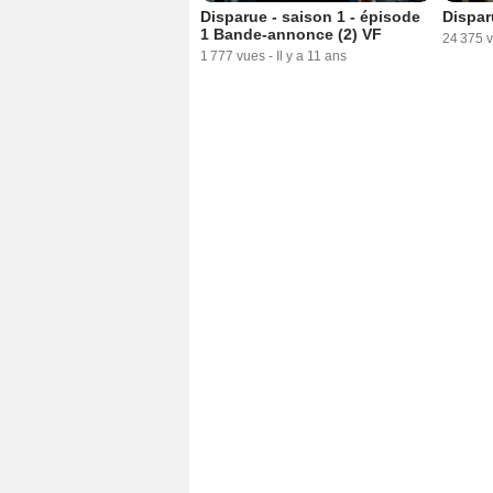
Disparue - saison 1 - épisode
Dispar
1 Bande-annonce (2) VF
24 375 
1 777 vues
-
Il y a 11 ans