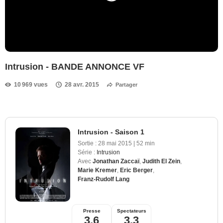
Intrusion - BANDE ANNONCE VF
10 969 vues
28 avr. 2015
Partager
Intrusion - Saison 1
Sortie :
28 mai 2015
|
52 min
Série :
Intrusion
Avec
Jonathan Zaccaï
,
Judith El Zein
,
Marie Kremer
,
Eric Berger
,
Franz-Rudolf Lang
Presse
Spectateurs
3,6
3,3