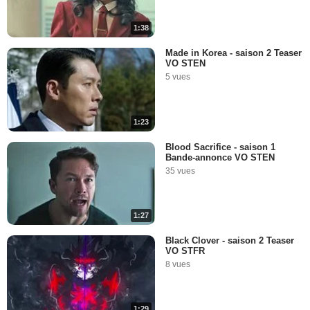
1:38
Made in Korea - saison 2 Teaser
VO STEN
5 vues
1:23
Blood Sacrifice - saison 1
Bande-annonce VO STEN
35 vues
1:27
Black Clover - saison 2 Teaser
VO STFR
8 vues
1:29