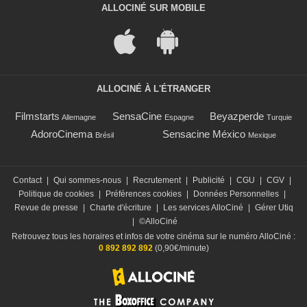
ALLOCINÉ SUR MOBILE
ALLOCINÉ À L'ÉTRANGER
Filmstarts
SensaCine
Beyazperde
Allemagne
Espagne
Turquie
AdoroCinema
Sensacine México
Brésil
Mexique
Contact
|
Qui sommes-nous
|
Recrutement
|
Publicité
|
CGU
|
CGV
|
Politique de cookies
|
Préférences cookies
|
Données Personnelles
|
Revue de presse
|
Charte d'écriture
|
Les services AlloCiné
|
Gérer Utiq
|
©AlloCiné
Retrouvez tous les horaires et infos de votre cinéma sur le numéro AlloCiné :
0 892 892 892
(0,90€/minute)