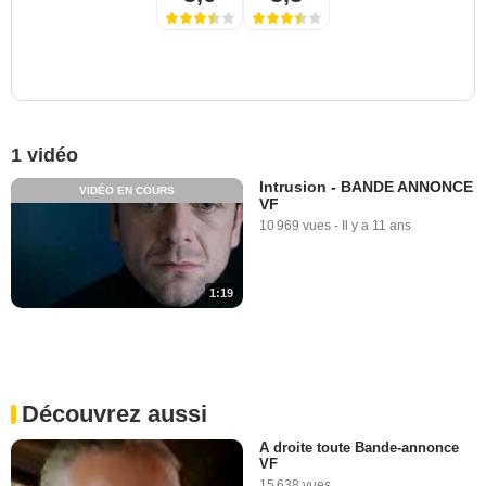
1 vidéo
Intrusion - BANDE ANNONCE
VIDÉO EN COURS
VF
10 969 vues
-
Il y a 11 ans
1:19
Découvrez aussi
A droite toute Bande-annonce
VF
15 638 vues