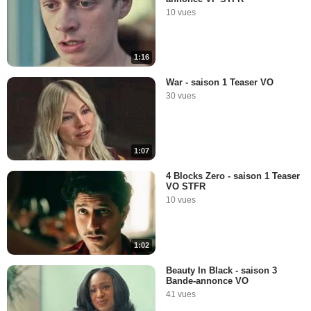
10 vues
1:16
War - saison 1 Teaser VO
30 vues
1:07
4 Blocks Zero - saison 1 Teaser
VO STFR
10 vues
1:02
Beauty In Black - saison 3
Bande-annonce VO
41 vues