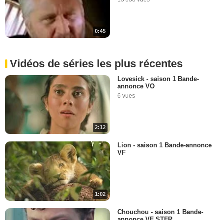
0:45
Vidéos de séries les plus récentes
Lovesick - saison 1 Bande-
annonce VO
6 vues
2:12
Lion - saison 1 Bande-annonce
VF
1:02
Chouchou - saison 1 Bande-
annonce VF STFR